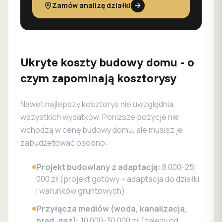
Zamów analizę działki
Ukryte koszty budowy domu - o
czym zapominają kosztorysy
Nawet najlepszy kosztorys nie uwzględnia
wszystkich wydatków. Poniższe pozycje nie
wchodzą w cenę budowy domu, ale musisz je
zabudżetować osobno:
Projekt budowlany z adaptacją:
8 000-25
000 zł (projekt gotowy + adaptacja do działki
i warunków gruntowych)
Przyłącza mediów (woda, kanalizacja,
prąd, gaz):
10 000-30 000 zł (zależy od