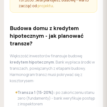
1.01.2030. Jeśli planujesz budowę - warto
zacząć od
projektu
.
Budowa domu z kredytem
hipotecznym - jak planować
transze?
Większość inwestorów finansuje budowę
kredytem hipotecznym
. Bank wypłaca środki w
transzach, powiązanych z etapami budowy.
Harmonogram transz musi pokrywać się z
kosztorysem:
Transza 1 (15-20%):
po zakończeniu stanu
zero (fundamenty) - bank weryfikuje postęp
z inspektorem