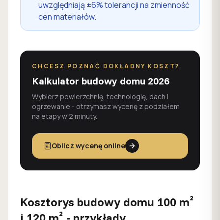
uwzględniają ±6% tolerancji na zmienność
cen materiałów.
CHCESZ POZNAĆ DOKŁADNY KOSZT?
Kalkulator budowy domu 2026
Wybierz powierzchnię, technologię, dach i
ogrzewanie - otrzymasz wycenę z podziałem
na etapy w 2 minuty.
Oblicz wycenę online
Kosztorys budowy domu 100 m²
i 120 m² - przykłady