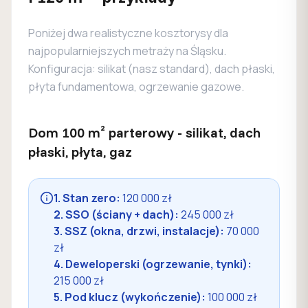
Poniżej dwa realistyczne kosztorysy dla
najpopularniejszych metraży na Śląsku.
Konfiguracja: silikat (nasz standard), dach płaski,
płyta fundamentowa, ogrzewanie gazowe.
Dom 100 m² parterowy - silikat, dach
płaski, płyta, gaz
1. Stan zero:
120 000 zł
2. SSO (ściany + dach):
245 000 zł
3. SSZ (okna, drzwi, instalacje):
70 000
zł
4. Deweloperski (ogrzewanie, tynki):
215 000 zł
5. Pod klucz (wykończenie):
100 000 zł