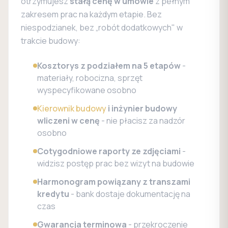
otrzymujesz
stałą cenę w umowie
z pełnym
zakresem prac na każdym etapie. Bez
niespodzianek, bez „robót dodatkowych" w
trakcie budowy:
Kosztorys z podziałem na 5 etapów
-
materiały, robocizna, sprzęt
wyspecyfikowane osobno
Kierownik budowy
i inżynier budowy
wliczeni w cenę
- nie płacisz za nadzór
osobno
Cotygodniowe raporty ze zdjęciami
-
widzisz postęp prac bez wizyt na budowie
Harmonogram powiązany z transzami
kredytu
- bank dostaje dokumentację na
czas
Gwarancja terminowa
- przekroczenie