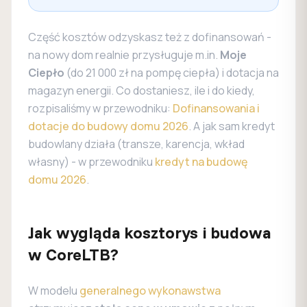
Część kosztów odzyskasz też z dofinansowań -
na nowy dom realnie przysługuje m.in.
Moje
Ciepło
(do 21 000 zł na pompę ciepła) i dotacja na
magazyn energii. Co dostaniesz, ile i do kiedy,
rozpisaliśmy w przewodniku:
Dofinansowania i
dotacje do budowy domu 2026
. A jak sam kredyt
budowlany działa (transze, karencja, wkład
własny) - w przewodniku
kredyt na budowę
domu 2026
.
Jak wygląda kosztorys i budowa
w CoreLTB?
W modelu
generalnego wykonawstwa