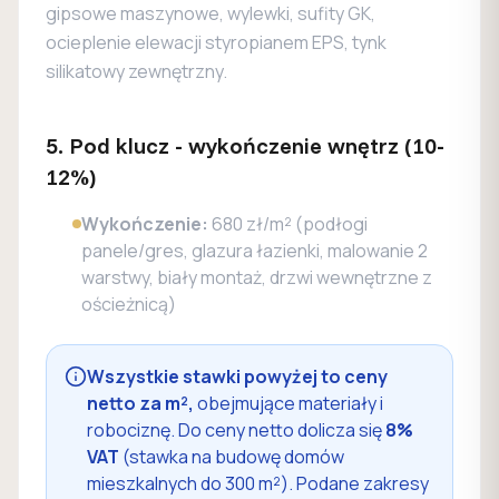
gipsowe maszynowe, wylewki, sufity GK,
ocieplenie elewacji styropianem EPS, tynk
silikatowy zewnętrzny.
5. Pod klucz - wykończenie wnętrz (10-
12%)
Wykończenie:
680 zł/m² (podłogi
panele/gres, glazura łazienki, malowanie 2
warstwy, biały montaż, drzwi wewnętrzne z
ościeżnicą)
Wszystkie stawki powyżej to ceny
netto za m²,
obejmujące materiały i
robociznę. Do ceny netto dolicza się
8%
VAT
(stawka na budowę domów
mieszkalnych do 300 m²). Podane zakresy