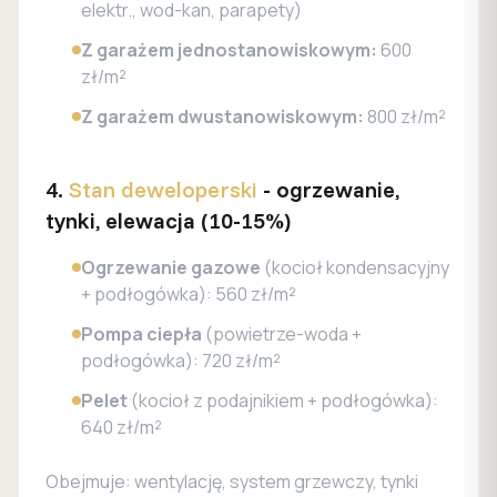
elektr., wod-kan, parapety)
Z garażem jednostanowiskowym:
600
zł/m²
Z garażem dwustanowiskowym:
800 zł/m²
4.
Stan deweloperski
- ogrzewanie,
tynki, elewacja (10-15%)
Ogrzewanie gazowe
(kocioł kondensacyjny
+ podłogówka): 560 zł/m²
Pompa ciepła
(powietrze-woda +
podłogówka): 720 zł/m²
Pelet
(kocioł z podajnikiem + podłogówka):
640 zł/m²
Obejmuje: wentylację, system grzewczy, tynki