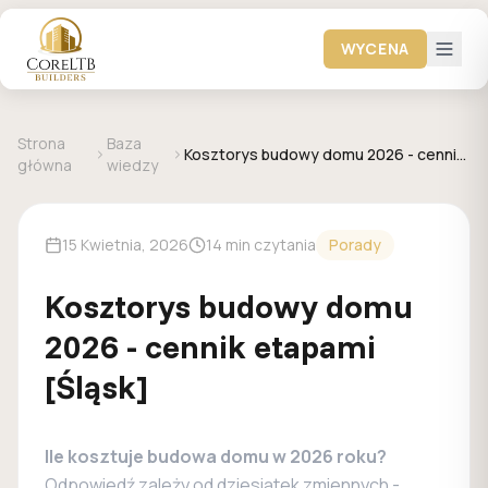
WYCENA
Strona
Baza
Kosztorys budowy domu 2026 - cennik
główna
wiedzy
etapami [Śląsk]
15 Kwietnia, 2026
14 min czytania
Porady
Kosztorys budowy domu
2026 - cennik etapami
[Śląsk]
Ile kosztuje budowa domu w 2026 roku?
Odpowiedź zależy od dziesiątek zmiennych -