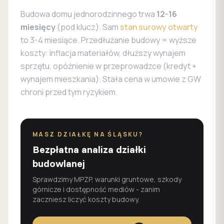
Budowa domu jednorodzinnego trwa
12-16
miesięcy
(pod klucz). Sam
stan surowy otwarty
to 3-4 miesiące. Przedłużanie budowy = wyższe
koszty: inflacja materiałów, dłuższy wynajem
sprzętu, opóźnienie w przeprowadzce (kredyt +
wynajem mieszkania). Stała cena w umowie z GW
chroni przed tym ryzykiem.
MASZ DZIAŁKĘ NA ŚLĄSKU?
Bezpłatna analiza działki
budowlanej
Sprawdzimy MPZP, warunki gruntowe, szkody
górnicze i dostępność mediów - zanim
zaczniesz liczyć koszty budowy.