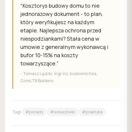
(nie kosztorys otwarty),
kierownik budowy z
“
Kosztorys budowy domu to nie
na terenach górniczych
.
uprawnieniami
, harmonogram powiązany z
jednorazowy dokument - to plan,
transzami kredytu, polisa OC, referencje z
który weryfikujesz na każdym
realizacji. Sprawdź
nasze realizacje
-
etapie. Najlepsza ochrona przed
dokumentujemy każdy etap.
niespodziankami? Stała cena w
umowie z generalnym wykonawcą i
bufor 10-15% na koszty
towarzyszące.
”
-
Tomasz Lędzki, mgr inż. budownictwa,
CoreLTB Builders
Tagi:
#
porady
#
wskazówki
#
praktyka