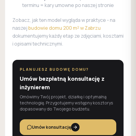
terminu = kary umowne po naszej stronie
Zobacz, jak ten model wygląda w praktyce - na
naszej
budowie domu 200 m² w Zabrzu
dokumentujemy każdy etap ze zdjęciami, kosztami
i opisami technicznymi.
PLANUJESZ BUDOWĘ DOMU?
Umów bezpłatną konsultację z
inżynierem
Omówimy Twój projekt, działkę i optymalną
technologię. Przygotujemy wstępny kosztorys
dopasowany do Twojego budżetu.
Umów konsultację