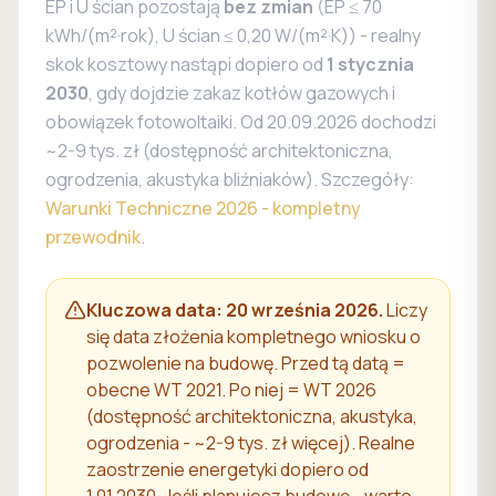
EP i U ścian pozostają
bez zmian
(EP ≤ 70
kWh/(m²·rok), U ścian ≤ 0,20 W/(m²·K)) - realny
skok kosztowy nastąpi dopiero od
1 stycznia
2030
, gdy dojdzie zakaz kotłów gazowych i
obowiązek fotowoltaiki. Od 20.09.2026 dochodzi
~2-9 tys. zł (dostępność architektoniczna,
ogrodzenia, akustyka bliźniaków). Szczegóły:
Warunki Techniczne 2026 - kompletny
przewodnik
.
Kluczowa data: 20 września 2026.
Liczy
się data złożenia kompletnego wniosku o
pozwolenie na budowę. Przed tą datą =
obecne WT 2021. Po niej = WT 2026
(dostępność architektoniczna, akustyka,
ogrodzenia - ~2-9 tys. zł więcej). Realne
zaostrzenie energetyki dopiero od