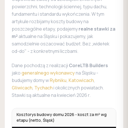
powierzchni, technologii ściennej, typu dachu,
fundamentu i standardu wykończenia. W tym
artykule rozbijamy koszty budowy na
poszczególne etapy, podajemy
realne stawki za
m²
aktualne na Śląsku i pokazujemy, jak
samodzielnie oszacować budżet. Bez „widełek
od-do" - z konkretnymi liczbami.
Dane pochodzą z realizacji
CoreLTB Builders
jako
generalnego wykonawcy
na Śląsku -
budujemy domy w
Rybniku
,
Katowicach
,
Gliwicach
,
Tychach
i okolicznych powiatach.
Stawki są aktualne na kwiecień 2026 r.
Kosztorys budowy domu 2026 - koszt za m² wg
etapu (netto, Śląsk)