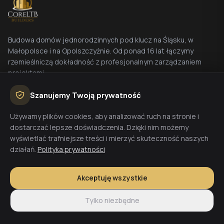
Budowa domów jednorodzinnych pod klucz na Śląsku, w
Małopolsce i na Opolszczyźnie. Od ponad 16 lat łączymy
rzemieślniczą dokładność z profesjonalnym zarządzaniem
projektami.
Szanujemy Twoją prywatność
Baza Jaworzno (HQ)
ul. Grunwaldzka 34a, 43-600 Jaworzno
Używamy plików cookies, aby analizować ruch na stronie i
Baza Wodzisław Śl.
dostarczać lepsze doświadczenia. Dzięki nim możemy
ul. Wałowa 55, 44-300 Wodzisław Śląski
wyświetlać trafniejsze treści i mierzyć skuteczność naszych
działań.
Polityka prywatności
Akceptuję wszystkie
FIRMA
USŁUGI
Tylko niezbędne
O nas
Budowa domów