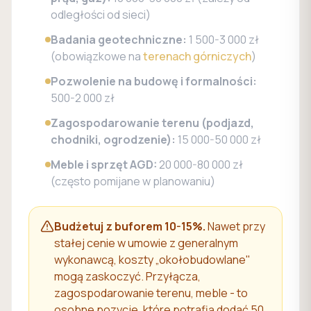
odległości od sieci)
Badania geotechniczne:
1 500-3 000 zł
(obowiązkowe na
terenach górniczych
)
Pozwolenie na budowę i formalności:
500-2 000 zł
Zagospodarowanie terenu (podjazd,
chodniki, ogrodzenie):
15 000-50 000 zł
Meble i sprzęt AGD:
20 000-80 000 zł
(często pomijane w planowaniu)
Budżetuj z buforem 10-15%.
Nawet przy
stałej cenie w umowie z generalnym
wykonawcą, koszty „okołobudowlane"
mogą zaskoczyć. Przyłącza,
zagospodarowanie terenu, meble - to
osobne pozycje, które potrafią dodać 50