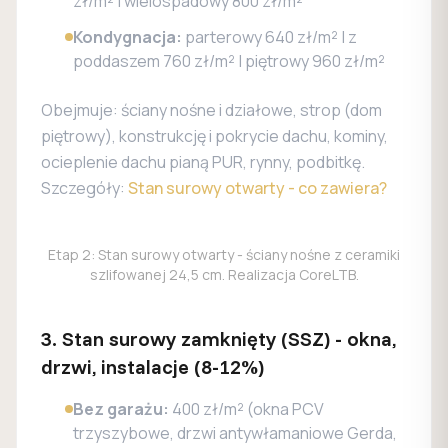
zł/m² | wielospadowy 800 zł/m²
Kondygnacja:
parterowy 640 zł/m² | z
poddaszem 760 zł/m² | piętrowy 960 zł/m²
Obejmuje: ściany nośne i działowe, strop (dom
piętrowy), konstrukcję i pokrycie dachu, kominy,
ocieplenie dachu pianą PUR, rynny, podbitkę.
Szczegóły:
Stan surowy otwarty - co zawiera?
Etap 2: Stan surowy otwarty - ściany nośne z ceramiki
szlifowanej 24,5 cm. Realizacja CoreLTB.
3. Stan surowy zamknięty (SSZ) - okna,
drzwi, instalacje (8-12%)
Bez garażu:
400 zł/m² (okna PCV
trzyszybowe, drzwi antywłamaniowe Gerda,