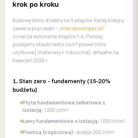
krok po kroku
Budowę domu dzielimy na 5 etapów. Każdy kolejny
zawiera poprzedni -
„stan deweloperski"
oznacza wykonanie etapów 1-4. Poniżej
podajemy stawki netto za m² powierzchni
użytkowej (materiały + robocizna), aktualne na
kwiecień 2026 r.
1. Stan zero - fundamenty (15-20%
budżetu)
Płyta fundamentowa żelbetowa z
izolacją:
1 200 zł/m²
Ławy fundamentowe z izolacją:
1 000 zł/m²
Piwnica (częściowa):
dodaje 200 zł/m²