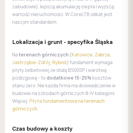
zabudowie), lepszą akumulację ciepła i wyższą
wartość nieruchomości. W CoreLTB silikat jest
naszym standardem.
Lokalizacja i grunt - specyfika Śląska
Na
terenach górniczych
(
Katowice
,
Zabrze
,
Jastrzębie-Zdrój
,
Rybnik
) fundament wymaga
płyty żelbetowej ze stalą B500SP i warstwą
poślizgową - to
dodatkowe 15-25%
kosztów
stanu zero. Nie każda firma ma doświadczenie w
budowie na szkodach górniczych III-IV kategorii.
Więcej:
Płyta fundamentowa na terenach
górniczych
.
Czas budowy a koszty