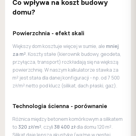
Co wpływa na koszt budowy
domu?
Powierzchnia - efekt skali
Większy dom kosztuje więcej w sumie, ale
mniej
za m²
. Koszty stałe (kierownik budowy, geodeta,
przyłącza, transport) rozkładają się na większą
powierzchnię. W naszym kalkulatorze stawka za
m² jest stała dla danej konfiguracji - np. od 7 500
zł/m² netto pod klucz (silikat, dach płaski, gaz).
Technologia ścienna - porównanie
Różnica między betonem komórkowym a silikatem
to
320 zł/m²
, czyli
38 400 zł
dla domu 120 m².
Silikat daje lepszą akustykę (ważne w gęstej