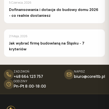
PORADY
5 Czerwca, 2026
Dofinansowania i dotacje do budowy domu 2026
- co realnie dostaniesz
PORADY
21 Maja, 2026
Jak wybrać firmę budowlaną na Śląsku - 7
kryteriów
ZADZWOŃ
NAPISZ
+48 664 123 757
biuro@coreltb.pl
GODZINY
Pn-Pt 8:00-18:00