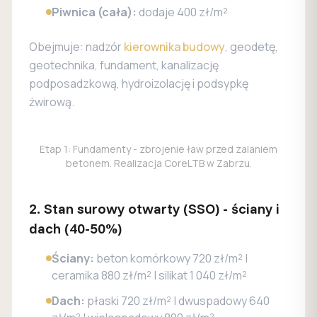
Piwnica (cała):
dodaje 400 zł/m²
Obejmuje: nadzór
kierownika budowy
, geodetę,
geotechnika, fundament, kanalizację
podposadzkową, hydroizolację i podsypkę
żwirową.
Etap 1: Fundamenty - zbrojenie ław przed zalaniem
betonem. Realizacja CoreLTB w Zabrzu.
2. Stan surowy otwarty (SSO) - ściany i
dach (40-50%)
Ściany:
beton komórkowy 720 zł/m² |
ceramika 880 zł/m² | silikat 1 040 zł/m²
Dach:
płaski 720 zł/m² | dwuspadowy 640