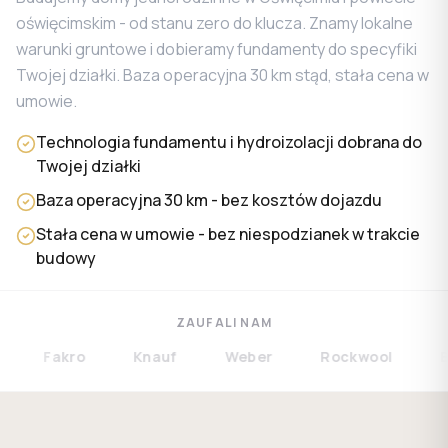
oświęcimskim - od stanu zero do klucza. Znamy lokalne
warunki gruntowe i dobieramy fundamenty do specyfiki
Twojej działki. Baza operacyjna 30 km stąd, stała cena w
umowie.
Technologia fundamentu i hydroizolacji dobrana do
Twojej działki
Baza operacyjna 30 km - bez kosztów dojazdu
Stała cena w umowie - bez niespodzianek w trakcie
budowy
ZAUFALI NAM
Fakro
Knauf
Weber
Rockwool
Bram