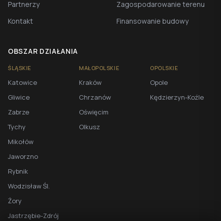
Partnerzy
Zagospodarowanie terenu
Kontakt
Finansowanie budowy
OBSZAR DZIAŁANIA
ŚLĄSKIE
MAŁOPOLSKIE
OPOLSKIE
Katowice
Kraków
Opole
Gliwice
Chrzanów
Kędzierzyn-Koźle
Zabrze
Oświęcim
Tychy
Olkusz
Mikołów
Jaworzno
Rybnik
Wodzisław Śl.
Żory
Jastrzębie-Zdrój