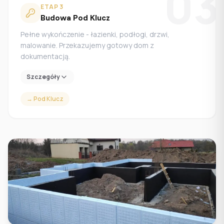
03
ETAP
3
Budowa Pod Klucz
Pełne wykończenie - łazienki, podłogi, drzwi,
malowanie. Przekazujemy gotowy dom z
dokumentacją.
Szczegóły
→
Pod Klucz