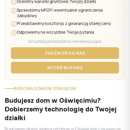
Ocenimy warunki gruntowe Twojej działki
Sprawdzimy MPZP i ewentualne ograniczenia
zabudowy
Przedstawimy kosztorys z gwarancją stałej ceny
Odpowiemy na wszystkie Twoje pytania
Konsultacja jest bezpłatna i niezobowiązująca.
ZADZWOŃ DO NAS
WYCEŃ BUDOWĘ
BUDOWA DOMÓW OŚWIĘCIM
Budujesz dom w Oświęcimiu?
Dobierzemy technologię do Twojej
działki
Budujemy domy jednorodzinne w Oświęcimiu i powiecie