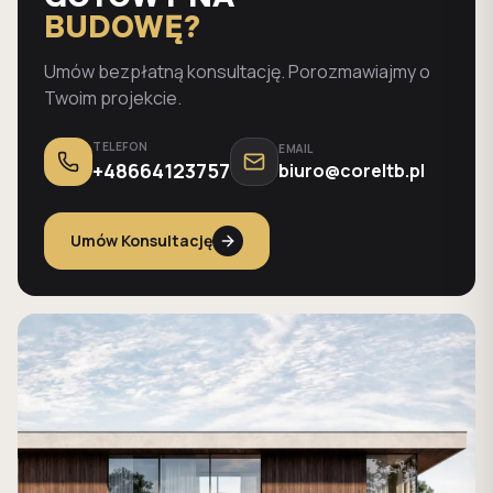
BUDOWĘ?
Umów bezpłatną konsultację. Porozmawiajmy o
Twoim projekcie.
TELEFON
EMAIL
+48664123757
biuro@coreltb.pl
Umów Konsultację