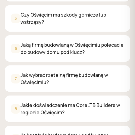
Jakie doświadczenie ma CoreLTB Builders w regionie Ośw
Mamy ponad 16-letnie doświadczenie inżynierskie na budow
Czy Oświęcim ma szkody górnicze lub
Ile kosztuje budowa domu pod klucz w Oświęcimiu w 202
5
wstrząsy?
Aktualne stawki na Śląsku w 2026 roku:
stan surowy otwar
Jakie formalności są potrzebne do budowy domu w Oświ
Budowa domu wymaga
pozwolenia na budowę
(lub zgłos
Jaką firmę budowlaną w Oświęcimiu polecacie
Czy dom budowany w Oświęcimiu musi spełniać normy e
6
do budowy domu pod klucz?
Od
20 września 2026
obowiązują nowe Warunki Techniczne
Jak wybrać rzetelną firmę budowlaną w
7
Oświęcimiu?
Jakie doświadczenie ma CoreLTB Builders w
8
regionie Oświęcim?