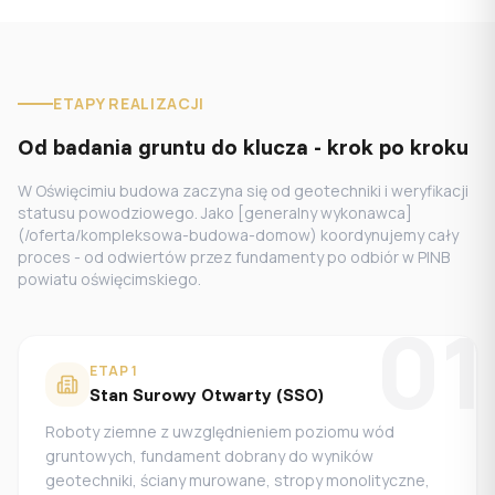
ETAPY REALIZACJI
Od badania gruntu do klucza - krok po kroku
W Oświęcimiu budowa zaczyna się od geotechniki i weryfikacji
statusu powodziowego. Jako [generalny wykonawca]
(/oferta/kompleksowa-budowa-domow) koordynujemy cały
proces - od odwiertów przez fundamenty po odbiór w PINB
powiatu oświęcimskiego.
01
ETAP
1
Stan Surowy Otwarty (SSO)
Roboty ziemne z uwzględnieniem poziomu wód
gruntowych, fundament dobrany do wyników
geotechniki, ściany murowane, stropy monolityczne,