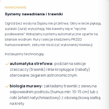
NAWADNIANIE
Systemy nawadniania i trawniki
Ogród bez wody na Śląsku nie przetrwa. Gliny w lecie pękają,
a piaski (Jura) wysychają. Nie bawimy się w "ręczne
podlewanie". Wdrażamy systemy automatyczne oparte na
bilansie wodnym. Rury i sekcje kładziemy PRZED
humusowaniem, żeby nie niszczyć wykonanej niwelacji.
Instalujemy technologię:
automatyka strefowa:
podział na sekcje
zraszaczy (trawnik) i linie kroplujące (rabaty)
sterowane zegarem astronomicznym.
biologia murawy:
zakładamy trawniki z siewu na
odpowiednim podłożu (humus min. 10-15 cm) lub z
rolki (efekt natychmiastowy) z obowiązkową siatką
na krety.