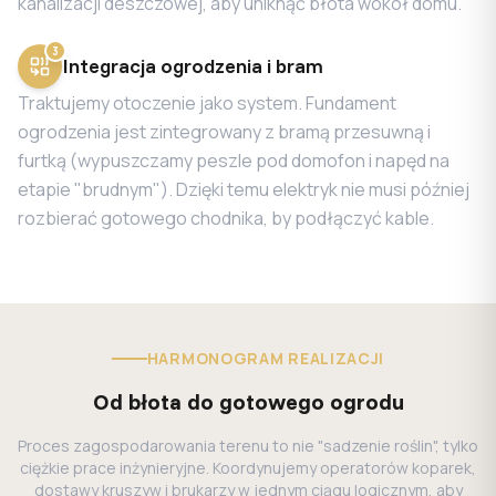
kanalizacji deszczowej, aby uniknąć błota wokół domu.
3
Integracja ogrodzenia i bram
Traktujemy otoczenie jako system. Fundament
ogrodzenia jest zintegrowany z bramą przesuwną i
furtką (wypuszczamy peszle pod domofon i napęd na
etapie "brudnym"). Dzięki temu elektryk nie musi później
rozbierać gotowego chodnika, by podłączyć kable.
HARMONOGRAM REALIZACJI
Od błota do gotowego ogrodu
Proces zagospodarowania terenu to nie "sadzenie roślin", tylko
ciężkie prace inżynieryjne. Koordynujemy operatorów koparek,
dostawy kruszyw i brukarzy w jednym ciągu logicznym, aby