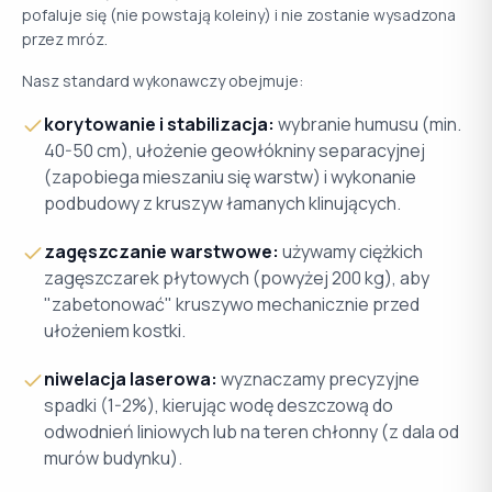
pofaluje się (nie powstają koleiny) i nie zostanie wysadzona
przez mróz.
Nasz standard wykonawczy obejmuje:
korytowanie i stabilizacja:
wybranie humusu (min.
40-50 cm), ułożenie geowłókniny separacyjnej
(zapobiega mieszaniu się warstw) i wykonanie
podbudowy z kruszyw łamanych klinujących.
zagęszczanie warstwowe:
używamy ciężkich
zagęszczarek płytowych (powyżej 200 kg), aby
"zabetonować" kruszywo mechanicznie przed
ułożeniem kostki.
niwelacja laserowa:
wyznaczamy precyzyjne
spadki (1-2%), kierując wodę deszczową do
odwodnień liniowych lub na teren chłonny (z dala od
murów budynku).