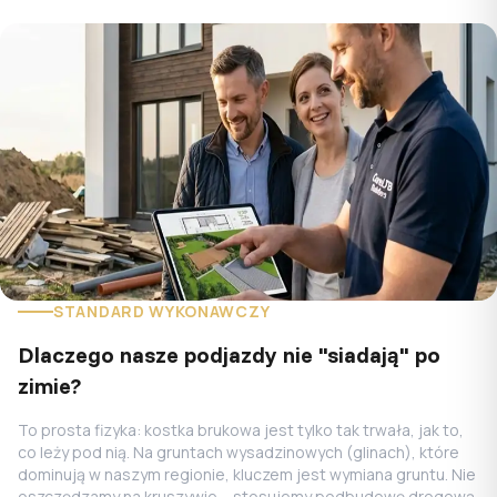
STANDARD WYKONAWCZY
Dlaczego nasze podjazdy nie "siadają" po
zimie?
To prosta fizyka: kostka brukowa jest tylko tak trwała, jak to,
co leży pod nią. Na gruntach wysadzinowych (glinach), które
dominują w naszym regionie, kluczem jest wymiana gruntu. Nie
oszczędzamy na kruszywie – stosujemy podbudowę drogową