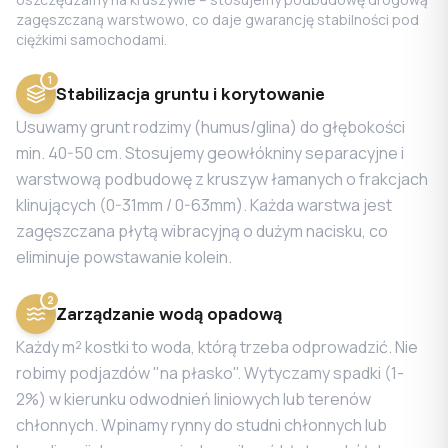
zagęszczaną warstwowo, co daje gwarancję stabilności pod
ciężkimi samochodami.
1
Stabilizacja gruntu i korytowanie
Usuwamy grunt rodzimy (humus/glina) do głębokości
min. 40-50 cm. Stosujemy geowłókniny separacyjne i
warstwową podbudowę z kruszyw łamanych o frakcjach
klinujących (0-31mm / 0-63mm). Każda warstwa jest
zagęszczana płytą wibracyjną o dużym nacisku, co
eliminuje powstawanie kolein.
2
Zarządzanie wodą opadową
Każdy m² kostki to woda, którą trzeba odprowadzić. Nie
robimy podjazdów "na płasko". Wytyczamy spadki (1-
2%) w kierunku odwodnień liniowych lub terenów
chłonnych. Wpinamy rynny do studni chłonnych lub