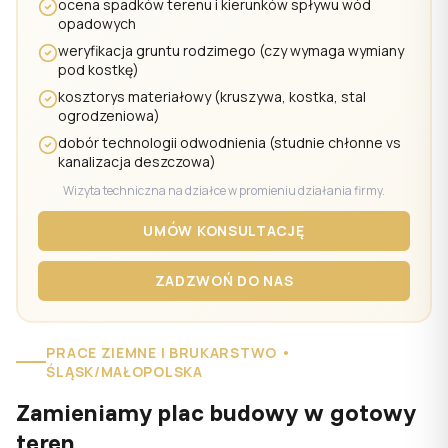
ocena spadków terenu i kierunków spływu wód
opadowych
weryfikacja gruntu rodzimego (czy wymaga wymiany
pod kostkę)
kosztorys materiałowy (kruszywa, kostka, stal
ogrodzeniowa)
dobór technologii odwodnienia (studnie chłonne vs
kanalizacja deszczowa)
Wizyta techniczna na działce w promieniu działania firmy.
UMÓW KONSULTACJĘ
ZADZWOŃ DO NAS
PRACE ZIEMNE I BRUKARSTWO •
ŚLĄSK/MAŁOPOLSKA
Zamieniamy plac budowy w gotowy
teren