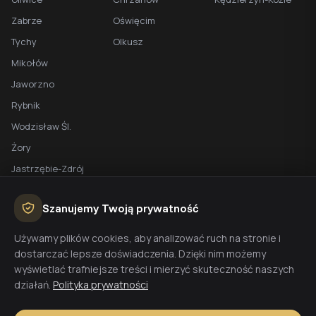
Zabrze
Oświęcim
Tychy
Olkusz
Mikołów
Jaworzno
Rybnik
Wodzisław Śl.
Żory
Jastrzębie-Zdrój
Racibórz
Szanujemy Twoją prywatność
BEZPŁATNA WYCENA
Używamy plików cookies, aby analizować ruch na stronie i
dostarczać lepsze doświadczenia. Dzięki nim możemy
Planujesz budowę domu? Skontaktuj się z nami - przygotujemy
wyświetlać trafniejsze treści i mierzyć skuteczność naszych
wycenę w 48h.
działań.
Polityka prywatności
Wyceń budowę