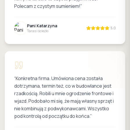
Polecam z czystym sumieniem!
”
Pani Katarzyna
5.0
Taras i ścieżki
“
Konkretna firma. Umówiona cena została
dotrzymana, termin też, co w budowlance jest
rzadkością. Robili u mnie ogrodzenie frontowe i
wjazd. Podobało mi się, że mają własny sprzęt i
nie kombinują z podwykonawcami. Wszystko
pod kontrolą od początku do końca.
”