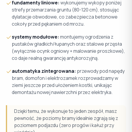
fundamenty liniowe:
wykonujemy wykopy poniżej
strefy przemarzania gruntu (80-120 cm), stosując
dylatacje obwodowe, co zabezpiecza betonowe
cokoły przed pękaniem od mrozu.
systemy modułowe:
montujemy ogrodzenia z
pustaków gładkich/łupanych oraz stalowe przęsła
(wyłącznie ocynk ogniowy + malowanie proszkowe),
co daje realną gwarancję antykorozyjną.
automatyka zintegrowana:
przewody pod napędy
bram, domofon i elektrozamek rozprowadzamy w
ziemi jeszcze przed ułożeniem kostki, unikając
demontażu nowej nawierzchni przez elektryka.
Dzięki temu, że wykonuje to jeden zespół, masz
pewność, że poziomy bramy idealnie zgrają się z
poziomem podjazdu (zero progów i kałuż przy