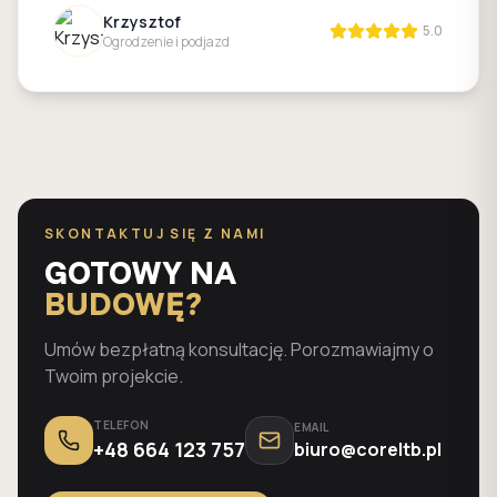
Krzysztof
5.0
Ogrodzenie i podjazd
SKONTAKTUJ SIĘ Z NAMI
GOTOWY NA
BUDOWĘ?
Umów bezpłatną konsultację. Porozmawiajmy o
Twoim projekcie.
TELEFON
EMAIL
+48 664 123 757
biuro@coreltb.pl