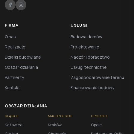
FIRMA
USŁUGI
O nas
Budowa domów
Realizacje
Projektowanie
Działki budowlane
Nadzór i doradztwo
Obszar działania
Usługi techniczne
Partnerzy
Zagospodarowanie terenu
Kontakt
Finansowanie budowy
OBSZAR DZIAŁANIA
ŚLĄSKIE
MAŁOPOLSKIE
OPOLSKIE
Katowice
Kraków
Opole
Gliwice
Chrzanów
Kędzierzyn-Koźle