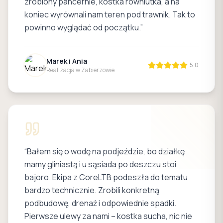
zrobiony pancernie, kostka równiutka, a na
koniec wyrównali nam teren pod trawnik. Tak to
powinno wyglądać od początku.
”
Marek i Ania
5.0
Realizacja w Zabierzowie
“
Bałem się o wodę na podjeździe, bo działkę
mamy gliniastą i u sąsiada po deszczu stoi
bajoro. Ekipa z CoreLTB podeszła do tematu
bardzo technicznie. Zrobili konkretną
podbudowę, drenaż i odpowiednie spadki.
Pierwsze ulewy za nami – kostka sucha, nic nie