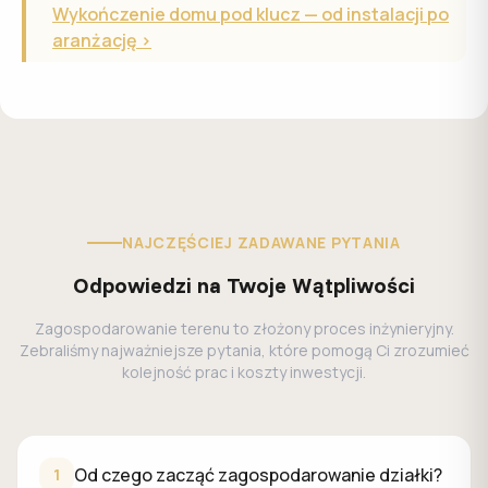
Wykończenie domu pod klucz — od instalacji po
aranżację >
NAJCZĘŚCIEJ ZADAWANE PYTANIA
Odpowiedzi na Twoje Wątpliwości
Zagospodarowanie terenu to złożony proces inżynieryjny.
Zebraliśmy najważniejsze pytania, które pomogą Ci zrozumieć
kolejność prac i koszty inwestycji.
Od czego zacząć zagospodarowanie działki?
Zagospodarowanie działki należy rozpocząć od inżynieryjny
Od czego zacząć zagospodarowanie działki?
1