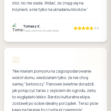
stoi, nic nie siada. Widać, że znają się na
inżynierii, a nie tylko na układaniu klocków.
”
Tomasz K.
5.0
Prace ziemne i brukarstwo
“
Nie miałam pomysłu na zagospodarowanie
wokół domu, wiedziałam tylko, że nie chcę
samej "betonozy". Panowie świetnie doradzili,
jak połączyć taras z zejściem do ogrodu, żeby
to wyglądało lekko. Bardzo kulturalna ekipa,
zostawili po sobie idealny porządek. Teraz picie
kawy na tarasie to czysta przyjemność.