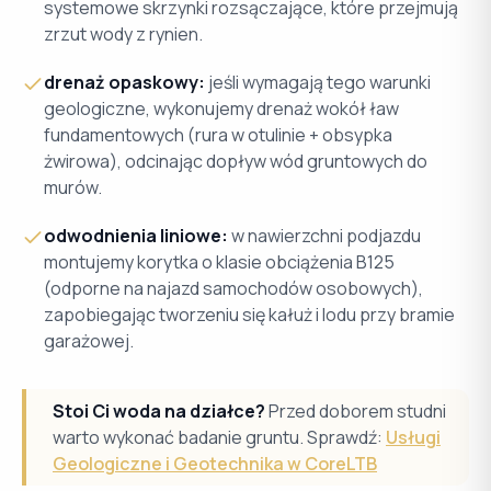
systemowe skrzynki rozsączające, które przejmują
zrzut wody z rynien.
drenaż opaskowy:
jeśli wymagają tego warunki
geologiczne, wykonujemy drenaż wokół ław
fundamentowych (rura w otulinie + obsypka
żwirowa), odcinając dopływ wód gruntowych do
murów.
odwodnienia liniowe:
w nawierzchni podjazdu
montujemy korytka o klasie obciążenia B125
(odporne na najazd samochodów osobowych),
zapobiegając tworzeniu się kałuż i lodu przy bramie
garażowej.
Stoi Ci woda na działce?
Przed doborem studni
warto wykonać badanie gruntu. Sprawdź:
Usługi
Geologiczne i Geotechnika w CoreLTB