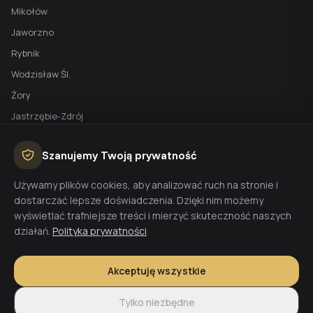
Mikołów
Jaworzno
Rybnik
Wodzisław Śl.
Żory
Jastrzębie-Zdrój
Racibórz
Szanujemy Twoją prywatność
BEZPŁATNA WYCENA
Używamy plików cookies, aby analizować ruch na stronie i
dostarczać lepsze doświadczenia. Dzięki nim możemy
Planujesz budowę domu? Skontaktuj się z nami - przygotujemy
wyświetlać trafniejsze treści i mierzyć skuteczność naszych
wycenę w 48h.
działań.
Polityka prywatności
Wyceń budowę
Akceptuję wszystkie
Tylko niezbędne