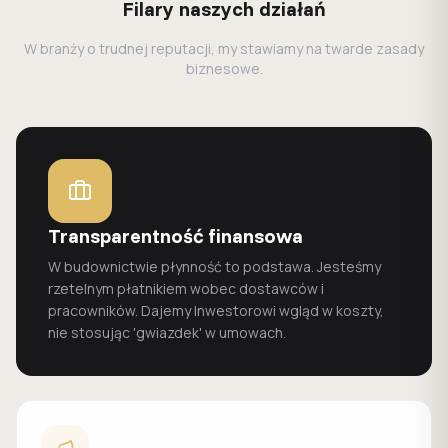
Filary naszych działań
W branży o trudnej reputacji, my stawiamy na twarde zasady
biznesowe.
Transparentność finansowa
W budownictwie płynność to podstawa. Jesteśmy
rzetelnym płatnikiem wobec dostawców i
pracowników. Dajemy Inwestorowi wgląd w koszty,
nie stosując 'gwiazdek' w umowach.