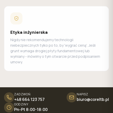
Etyka inżynierska
Nigdy nie rekomendujemy technologii
niebezpiecznych tylko po to, by 'wygrać ceną'. Jeśli
grunt wymaga drogiej płyty fundamentowej lub
wymiany - mówimy o tym otwarcie przed podpisaniem
umowy.
ZADZWOŃ
NAPISZ
+48 664 123 757
biuro@coreltb.pl
GODZINY
Pn-Pt 8:00-18:00