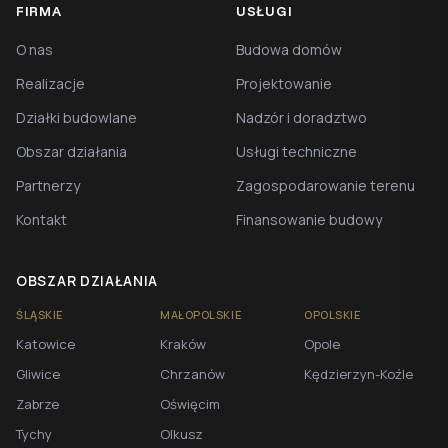
FIRMA
USŁUGI
O nas
Budowa domów
Realizacje
Projektowanie
Działki budowlane
Nadzór i doradztwo
Obszar działania
Usługi techniczne
Partnerzy
Zagospodarowanie terenu
Kontakt
Finansowanie budowy
OBSZAR DZIAŁANIA
ŚLĄSKIE
MAŁOPOLSKIE
OPOLSKIE
Katowice
Kraków
Opole
Gliwice
Chrzanów
Kędzierzyn-Koźle
Zabrze
Oświęcim
Tychy
Olkusz