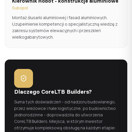
Kierownik Robót - konstrukcje aluminiowe
Subopol
Montaż ślusarki aluminiowej i fasad aluminiowych.
Uzupełnienie kompetencji o specjalistyczną wiedzę z
zakresu systemów elewacyjnych i przeszkleń
wielkogabarytowych.
Dlaczego CoreLTB Builders?
Suma tych doświadczeń - od nadzoru budowlanego,
przez wieżowce i hale logistyczne, po budownictwo
jednorodzinne - doprowadziła do utworzenia
CoreLTB Builders. Miejsca, w którym inwestor
otrzymuje kompleksową obsługę na każdym etapie: