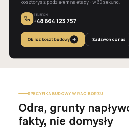
kosztorys z podziałem na etapy - w 60 sekund.
TELEFON
+48 664 123 757
Oblicz koszt budowy
Zadzwoń do nas
SPECYFIKA BUDOWY W RACIBORZU
Odra, grunty napływ
fakty, nie domysły