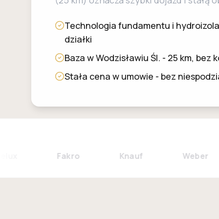
(25 km) oznacza szybki dojazd i stałą 
Technologia fundamentu i hydroizola
działki
Baza w Wodzisławiu Śl. - 25 km, bez
Stała cena w umowie - bez niespodz
Fakro
Knauf
Weber