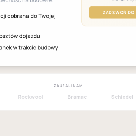
obecność na budowie.
ZADZWOŃ DO 
cji dobrana do Twojej
 kosztów dojazdu
ianek w trakcie budowy
ZAUFALI NAM
Rockwool
Bramac
Schiedel