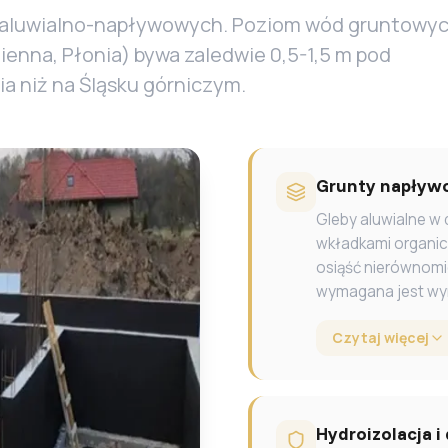
ch aluwialno-napływowych. Poziom wód gruntowy
enna, Płonia) bywa zaledwie 0,5-1,5 m pod
a niż na Śląsku górniczym.
Grunty napływo
Gleby aluwialne w 
wkładkami organi
osiąść nierównomi
wymagana jest wym
Czytaj więcej
Hydroizolacja i 