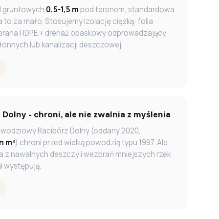
d gruntowych
0,5-1,5 m
pod terenem, standardowa
a to za mało. Stosujemy izolację ciężką: folia
rana HDPE + drenaż opaskowy odprowadzający
łonnych lub kanalizacji deszczowej.
 Dolny - chroni, ale nie zwalnia z myślenia
owodziowy Racibórz Dolny (oddany 2020,
n m³
) chroni przed wielką powodzią typu 1997. Ale
ia z nawalnych deszczy i wezbrań mniejszych rzek
al występują.