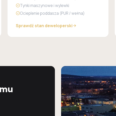
Tynki maszynowe i wylewki
Ocieplenie poddasza (PUR / wełna)
Sprawdź stan deweloperski
omu