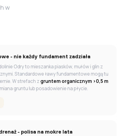
ch w
we - nie każdy fundament zadziała
dolinie Odry to mieszanka piasków, mułów i glin z
cznymi. Standardowe ławy fundamentowe mogą tu
ernie. W strefach z
gruntem organicznym >0,5 m
iana gruntu lub posadowienie na płycie.
drenaż - polisa na mokre lata