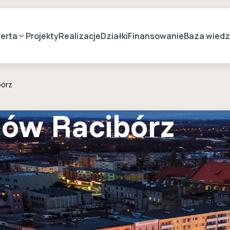
erta
Projekty
Realizacje
Działki
Finansowanie
Baza wied
órz
ów Racibórz