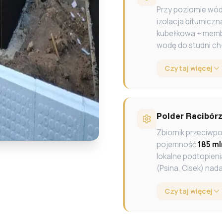
Przy poziomie wó
izolacja bitumiczn
kubełkowa + memb
wodę do studni ch
Czytaj więcej
Polder Racibórz
Zbiornik przeciwp
pojemność
185 ml
lokalne podtopien
(Psina, Cisek) nad
Czytaj więcej