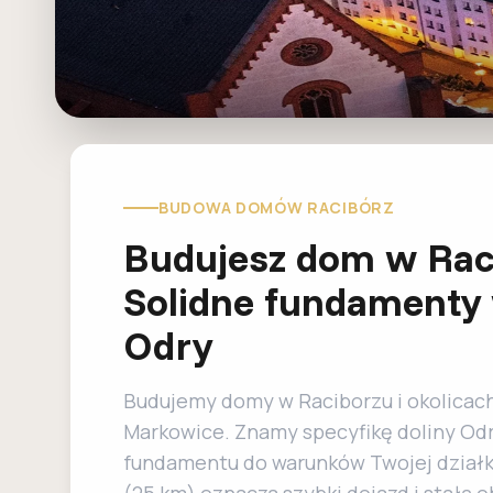
BUDOWA DOMÓW RACIBÓRZ
Budujesz dom w Rac
Solidne fundamenty 
Odry
Budujemy domy w Raciborzu i okolicach
Markowice. Znamy specyfikę doliny Odr
fundamentu do warunków Twojej działki