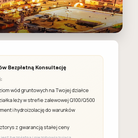
 Bezpłatną Konsultację
:
ziom wód gruntowych na Twojej działce
iałka leży w strefie zalewowej Q100/Q500
ent i hydroizolację do warunków
torys z gwarancją stałej ceny
 jest bezpłatna i niezobowiązująca.