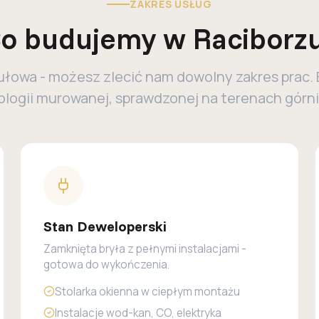
ZAKRES USŁUG
o budujemy w Raciborz
ułowa - możesz zlecić nam dowolny zakres prac
logii murowanej, sprawdzonej na terenach górn
Stan Deweloperski
Zamknięta bryła z pełnymi instalacjami -
gotowa do wykończenia.
Stolarka okienna w ciepłym montażu
Instalacje wod-kan, CO, elektryka