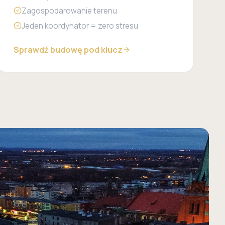
Zagospodarowanie terenu
Jeden koordynator = zero stresu
Sprawdź budowę pod klucz