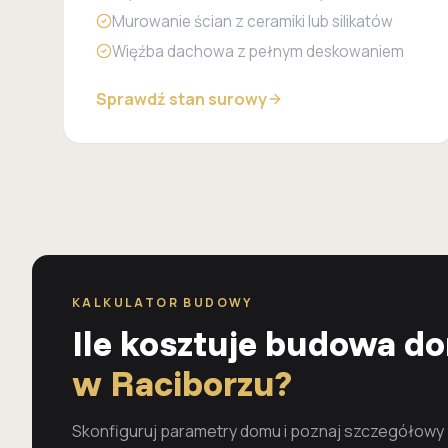
Murowanie ścian z ceramiki lub silikatów
Więźba dachowa z pełnym deskowaniem
Sprawdź stan surowy
KALKULATOR BUDOWY
Ile kosztuje budowa d
w Raciborzu?
Skonfiguruj parametry domu i poznaj szczegółowy