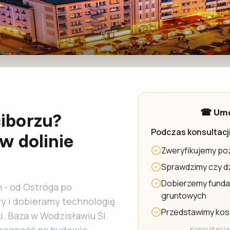
☎ Umów
iborzu?
Podczas konsultacji
w dolinie
Zweryfikujemy po
Sprawdzimy czy dz
Dobierzemy fundam
 - od Ostróga po
gruntowych
y i dobieramy technologię
Przedstawimy kosz
. Baza w Wodzisławiu Śl.
Konsultacja