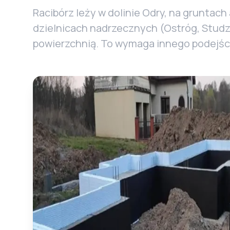
Racibórz leży w dolinie Odry, na grunta
dzielnicach nadrzecznych (Ostróg, Studzi
powierzchnią. To wymaga innego podejści