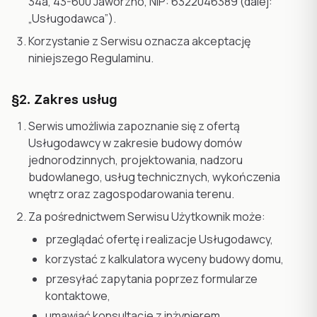
34a
,
43-600
Jaworzno
, NIP: 6322046389 (dalej:
„Usługodawca”).
Korzystanie z Serwisu oznacza akceptację
niniejszego Regulaminu.
§2. Zakres usług
Serwis umożliwia zapoznanie się z ofertą
Usługodawcy w zakresie budowy domów
jednorodzinnych, projektowania, nadzoru
budowlanego, usług technicznych, wykończenia
wnętrz oraz zagospodarowania terenu.
Za pośrednictwem Serwisu Użytkownik może:
przeglądać ofertę i realizacje Usługodawcy,
korzystać z kalkulatora wyceny budowy domu,
przesyłać zapytania poprzez formularze
kontaktowe,
umawiać konsultacje z inżynierem.