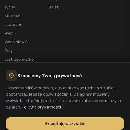
Tychy
Olkusz
Mikołów
Jaworzno
Rybnik
Wodzisław Śl.
Żory
Jastrzębie-Zdrój
Racibórz
Szanujemy Twoją prywatność
BEZPŁATNA WYCENA
Używamy plików cookies, aby analizować ruch na stronie i
dostarczać lepsze doświadczenia. Dzięki nim możemy
Planujesz budowę domu? Skontaktuj się z nami - przygotujemy
wyświetlać trafniejsze treści i mierzyć skuteczność naszych
wycenę w 48h.
działań.
Polityka prywatności
Wyceń budowę
Akceptuję wszystkie