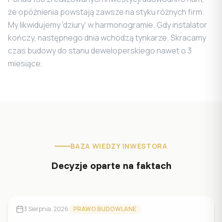
że opóźnienia powstają zawsze na styku różnych firm.
My likwidujemy 'dziury' w harmonogramie. Gdy instalator
kończy, następnego dnia wchodzą tynkarze. Skracamy
czas budowy do stanu deweloperskiego nawet o 3
miesiące.
BAZA WIEDZY INWESTORA
Decyzje oparte na faktach
3 Sierpnia, 2026
PRAWO BUDOWLANE