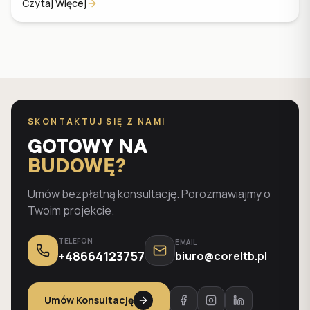
Czytaj Więcej
SKONTAKTUJ SIĘ Z NAMI
GOTOWY NA
BUDOWĘ?
Umów bezpłatną konsultację. Porozmawiajmy o
Twoim projekcie.
TELEFON
EMAIL
+48664123757
biuro@coreltb.pl
Umów Konsultację