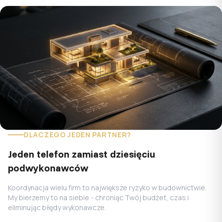
DLACZEGO JEDEN PARTNER?
Jeden telefon zamiast dziesięciu
podwykonawców
Koordynacja wielu firm to największe ryzyko w budownictwie.
My bierzemy to na siebie - chroniąc Twój budżet, czas i
eliminując błędy wykonawcze.