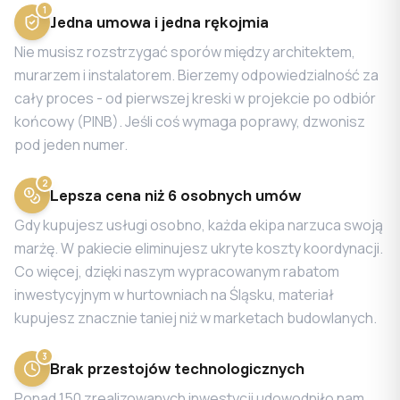
1
Jedna umowa i jedna rękojmia
Nie musisz rozstrzygać sporów między architektem,
murarzem i instalatorem. Bierzemy odpowiedzialność za
cały proces - od pierwszej kreski w projekcie po odbiór
końcowy (PINB). Jeśli coś wymaga poprawy, dzwonisz
pod jeden numer.
2
Lepsza cena niż 6 osobnych umów
Gdy kupujesz usługi osobno, każda ekipa narzuca swoją
marżę. W pakiecie eliminujesz ukryte koszty koordynacji.
Co więcej, dzięki naszym wypracowanym rabatom
inwestycyjnym w hurtowniach na Śląsku, materiał
kupujesz znacznie taniej niż w marketach budowlanych.
3
Brak przestojów technologicznych
Ponad 150 zrealizowanych inwestycji udowodniło nam,