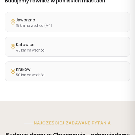
Budujemy również w pobliskich miastach
Jaworzno
15 km na wschód (A4)
Katowice
45 km na wschód
Kraków
50 km na wschód
NAJCZĘŚCIEJ ZADAWANE PYTANIA
Budowa domu w Chrzanowie - odpowiadamy