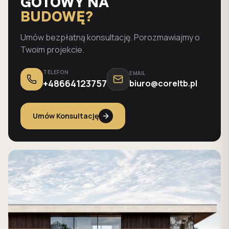
GOTOWY NA
BUDOWĘ?
Umów bezpłatną konsultację. Porozmawiajmy o
Twoim projekcie.
TELEFON
EMAIL
+48664123757
biuro@coreltb.pl
Umów Konsultację