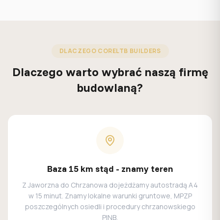
DLACZEGO CORELTB BUILDERS
Dlaczego warto wybrać naszą firmę
budowlaną?
Baza 15 km stąd - znamy teren
Z Jaworzna do Chrzanowa dojeżdżamy autostradą A4
w 15 minut. Znamy lokalne warunki gruntowe, MPZP
poszczególnych osiedli i procedury chrzanowskiego
PINB.