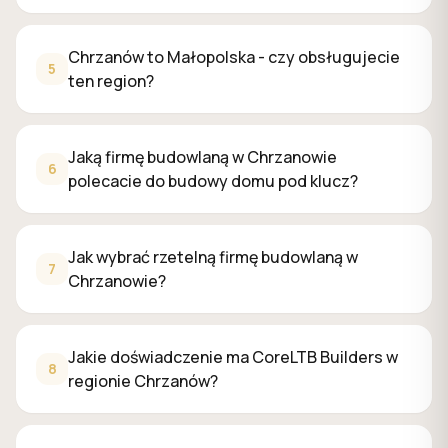
Jakie doświadczenie ma CoreLTB Builders w regionie Ch
Mamy ponad 16-letnie doświadczenie inżynierskie na budow
Ile kosztuje budowa domu pod klucz w Chrzanowie w 202
Chrzanów to Małopolska - czy obsługujecie
5
Aktualne stawki na Śląsku w 2026 roku:
stan surowy otwar
ten region?
Jakie formalności są potrzebne do budowy domu w Chrz
Budowa domu wymaga
pozwolenia na budowę
(lub zgłos
Czy dom budowany w Chrzanowie musi spełniać normy e
Jaką firmę budowlaną w Chrzanowie
6
Od
20 września 2026
obowiązują nowe Warunki Techniczne
polecacie do budowy domu pod klucz?
Jak wybrać rzetelną firmę budowlaną w
7
Chrzanowie?
Jakie doświadczenie ma CoreLTB Builders w
8
regionie Chrzanów?