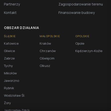
Partnerzy
Zagospodarowanie terenu
Kontakt
Finansowanie budowy
OBSZAR DZIAŁANIA
ŚLĄSKIE
MAŁOPOLSKIE
OPOLSKIE
Katowice
Kraków
Opole
Gliwice
Chrzanów
Kędzierzyn-Koźle
Zabrze
Oświęcim
Tychy
Olkusz
Mikołów
Jaworzno
Rybnik
Wodzisław Śl.
Żory
Jastrzębie-Zdrój