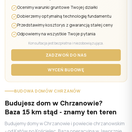
Ocenimy warunki gruntowe Twojej działki
Dobierzemy optymalną technologię fundamentu
Przedstawimy kosztorys z gwarancją stałej ceny
Odpowiemy na wszystkie Twoje pytania
Konsultacja jest bezpłatna i niezobowiązująca.
ZADZWOŃ DO NAS
WYCEŃ BUDOWĘ
BUDOWA DOMÓW CHRZANÓW
Budujesz dom w Chrzanowie?
Baza 15 km stąd - znamy ten teren
Budujemy domy w Chrzanowie i powiecie chrzanowskim
- od Kątów po Kościelec. Baza operacyjna w Jaworznie