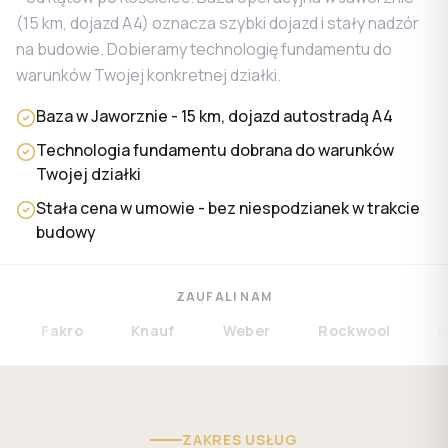
(15 km, dojazd A4) oznacza szybki dojazd i stały nadzór
na budowie. Dobieramy technologię fundamentu do
warunków Twojej konkretnej działki.
Baza w Jaworznie - 15 km, dojazd autostradą A4
Technologia fundamentu dobrana do warunków
Twojej działki
Stała cena w umowie - bez niespodzianek w trakcie
budowy
ZAUFALI NAM
Fakro
Knauf
Weber
Rockwool
Bram
ZAKRES USŁUG