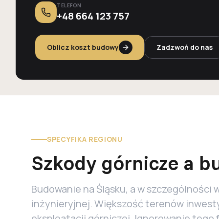
TELEFON
+48 664 123 757
Oblicz koszt budowy
Zadzwoń do nas
SPECYFIKA REGIONU
Szkody górnicze a 
Budowanie na Śląsku, a w szczególności 
inżynieryjnej. Większość terenów inwest
eksploatacji górniczej. Ignorowanie tego 