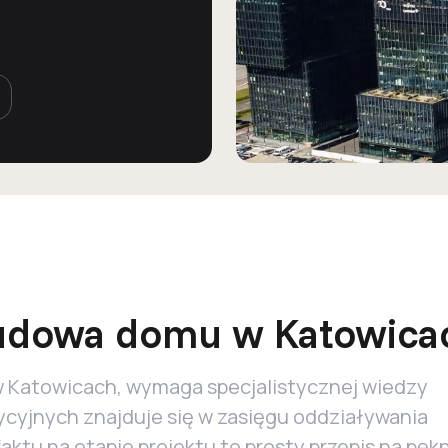
budowa domu w Katowica
w Katowicach, wymaga specjalistycznej wiedzy
ycyjnych znajduje się w zasięgu oddziaływania
faktu na etapie projektu to prosty przepis na pęk