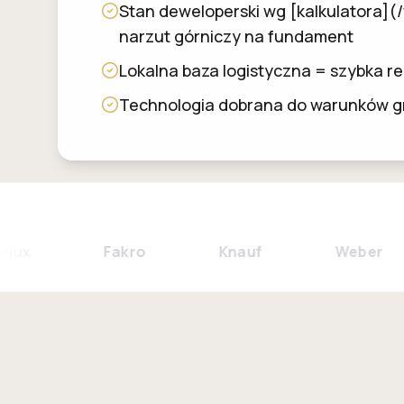
Stan deweloperski wg [kalkulatora](/
narzut górniczy na fundament
Lokalna baza logistyczna = szybka r
Technologia dobrana do warunków gr
Fakro
Knauf
Weber