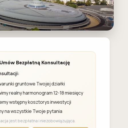
Umów Bezpłatną Konsultację
sultacji:
arunki gruntowe Twojej działki
imy realny harmonogram 12-18 miesięcy
emy wstępny kosztorys inwestycji
 na wszystkie Twoje pytania
acja jest bezpłatna i niezobowiązująca.