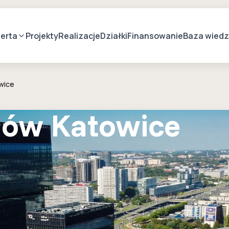
erta
Projekty
Realizacje
Działki
Finansowanie
Baza wied
wice
ów Katowice