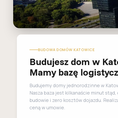
BUDOWA DOMÓW KATOWICE
Budujesz dom w Kat
Mamy bazę logistycz
Budujemy domy jednorodzinne w Katowi
Nasza baza jest kilkanaście minut stąd,
budowie i zero kosztów dojazdu. Realiza
ceną w umowie.