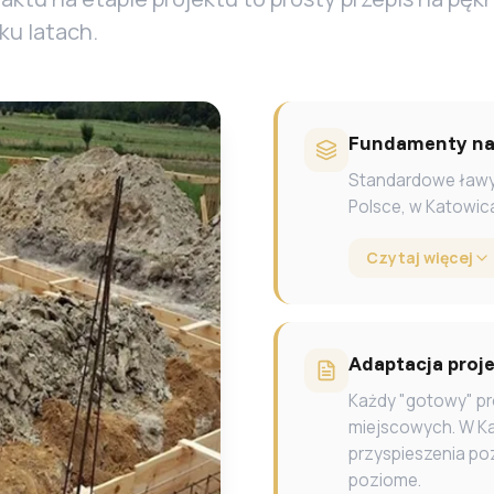
ku latach.
Fundamenty na 
Standardowe ławy 
Polsce, w Katowic
Czytaj więcej
Adaptacja proje
Każdy "gotowy" p
miejscowych. W Ka
przyspieszenia po
poziome.