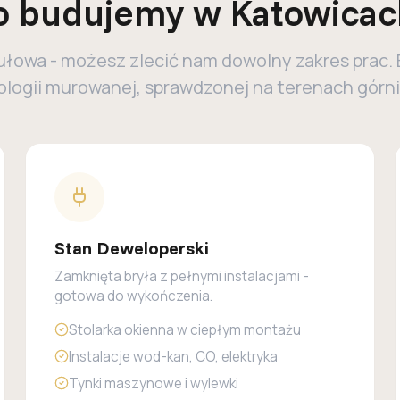
o budujemy w Katowicac
ułowa - możesz zlecić nam dowolny zakres prac
logii murowanej, sprawdzonej na terenach górn
Stan Deweloperski
Zamknięta bryła z pełnymi instalacjami -
gotowa do wykończenia.
Stolarka okienna w ciepłym montażu
Instalacje wod-kan, CO, elektryka
Tynki maszynowe i wylewki