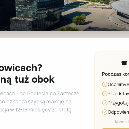
☎ 
owicach?
Podczas kon
ną tuż obok
Ocenimy w
cach - od Podlesia po Zarzecze.
Przedstaw
 co oznacza szybką reakcję na
Przygotuj
cja w 12-18 miesięcy ze stałą
Odpowiemy
Konsult