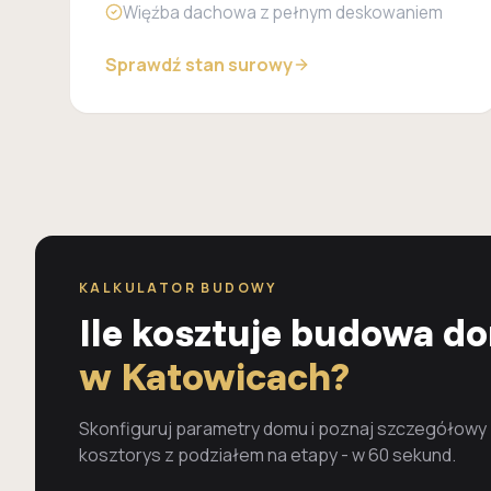
Więźba dachowa z pełnym deskowaniem
Sprawdź stan surowy
KALKULATOR BUDOWY
Ile kosztuje budowa d
w Katowicach?
Skonfiguruj parametry domu i poznaj szczegółowy
kosztorys z podziałem na etapy - w 60 sekund.