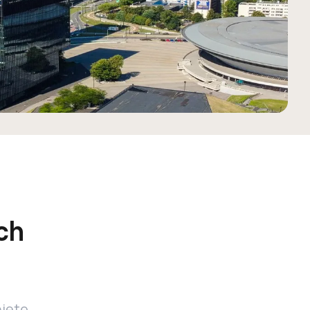
ch
nięte