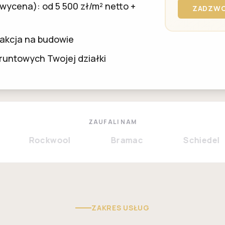
wycena): od 5 500 zł/m² netto +
ZADZWO
eakcja na budowie
untowych Twojej działki
ZAUFALI NAM
Rockwool
Bramac
Schiedel
ZAKRES USŁUG