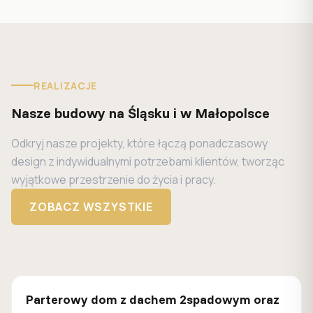
REALIZACJE
Nasze budowy na Śląsku i w Małopolsce
Odkryj nasze projekty, które łączą ponadczasowy
design z indywidualnymi potrzebami klientów, tworząc
wyjątkowe przestrzenie do życia i pracy.
ZOBACZ WSZYSTKIE
MUROWANY
Z500
Parterowy dom z dachem 2spadowym oraz