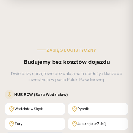
ZASIĘG LOGISTYCZNY
Budujemy bez kosztów dojazdu
Dwie bazy sprzętowe pozwalają nam obsłużyć kluczowe
inwestycje w pasie Polski Południowej.
HUB ROW (Baza Wodzisław)
Wodzisław Śląski
Rybnik
Żory
Jastrzębie-Zdrój