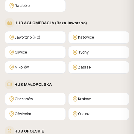
Racibórz
HUB AGLOMERACJA (Baza Jaworzno)
Jaworzno (HQ)
Katowice
Gliwice
Tychy
Mikołów
Zabrze
HUB MAŁOPOLSKA
Chrzanów
Kraków
Oświęcim
Olkusz
HUB OPOLSKIE