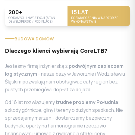
200
+
15
LAT
ODDANYCH INWESTYCJI (STAN
DOŚWIADCZENIA W NADZORZE I
DEWELOPERSKI / POD KLUCZ)
WYKONAWSTWIE
BUDOWA DOMÓW
Dlaczego klienci wybierają CoreLTB?
Jesteśmy firmą inżynierską z
podwójnym zapleczem
logistycznym
- nasze bazy w Jaworznie i Wodzisławiu
Śląskim pozwalają nam obsługiwać cały region bez
pustych przebiegów i dopłat za dojazd.
Od 16 lat rozwiązujemy
trudne problemy Południa
:
szkody górnicze, gliny i tereny o dużych spadkach. Nie
sprzedajemy marzeń - dostarczamy bezpieczny
budynek, oparty na harmonogramie rzeczowo-
finansowym i umowie z gwarancją stałej ceny.