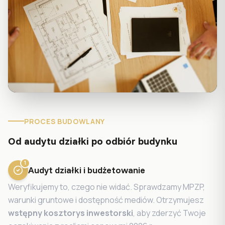
PROCES BUDOWLANY
Od audytu działki po odbiór budynku
1
Audyt działki i budżetowanie
Weryfikujemy to, czego nie widać. Sprawdzamy MPZP,
warunki gruntowe i dostępność mediów. Otrzymujesz
wstępny kosztorys inwestorski
, aby zderzyć Twoje