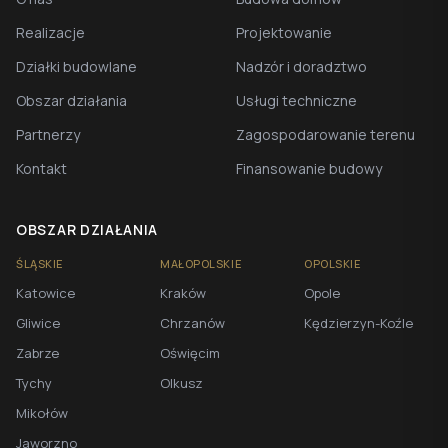
Realizacje
Projektowanie
Działki budowlane
Nadzór i doradztwo
Obszar działania
Usługi techniczne
Partnerzy
Zagospodarowanie terenu
Kontakt
Finansowanie budowy
OBSZAR DZIAŁANIA
ŚLĄSKIE
MAŁOPOLSKIE
OPOLSKIE
Katowice
Kraków
Opole
Gliwice
Chrzanów
Kędzierzyn-Koźle
Zabrze
Oświęcim
Tychy
Olkusz
Mikołów
Jaworzno