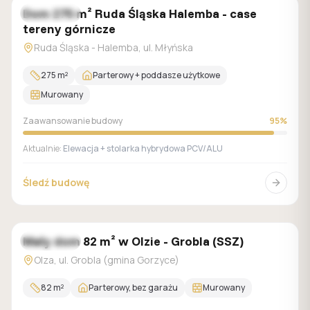
Dom 275 m² Ruda Śląska Halemba - case
W trakcie
tereny górnicze
Ruda Śląska - Halemba, ul. Młyńska
275
m²
Parterowy + poddasze użytkowe
Murowany
Zaawansowanie budowy
95
%
Aktualnie:
Elewacja + stolarka hybrydowa PCV/ALU
Śledź budowę
Mały dom 82 m² w Olzie - Grobla (SSZ)
W trakcie
Olza, ul. Grobla (gmina Gorzyce)
82
m²
Parterowy, bez garażu
Murowany