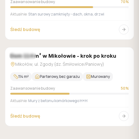
Zaawansowanie budowy
70
%
Aktualnie:
Stan surowy zamknięty - dach, okna, drzwi
Śledź budowę
Dom 114 m² w Mikołowie - krok po kroku
W trakcie
Mikołów, ul. Zgody (dz. Śmiłowice/Paniowy)
114
m²
Parterowy, bez garażu
Murowany
Zaawansowanie budowy
50
%
Aktualnie:
Mury z betonu komórkowego H+H
Śledź budowę