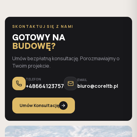
SKONTAKTUJ SIĘ Z NAMI
GOTOWY NA
BUDOWĘ?
Umów bezpłatną konsultację. Porozmawiajmy o
Twoim projekcie.
TELEFON
EMAIL
+48664123757
biuro@coreltb.pl
Umów Konsultację