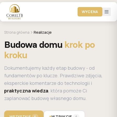
WYCENA
Strona główna
Realizacje
Budowa domu
krok po
kroku
Dokumentujemy każdy etap budowy - od
fundamentów po klucze. Prawdziwe zdjęcia,
eksperckie komentarze do technologii i
praktyczna wiedza
, która pomoże Ci
zaplanować budowę własnego domu.
WSZYSTKIE
W TRAKCIE
4
4