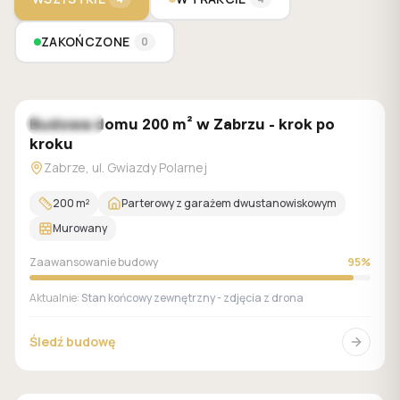
ZAKOŃCZONE
0
Budowa domu 200 m² w Zabrzu - krok po
W trakcie
kroku
Zabrze, ul. Gwiazdy Polarnej
200
m²
Parterowy z garażem dwustanowiskowym
Murowany
Zaawansowanie budowy
95
%
Aktualnie:
Stan końcowy zewnętrzny - zdjęcia z drona
Śledź budowę