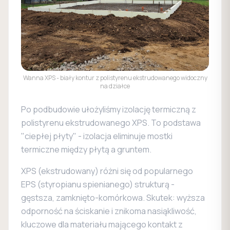
Wanna XPS - biały kontur z polistyrenu ekstrudowanego widoczny
na działce
Po podbudowie ułożyliśmy izolację termiczną z
polistyrenu ekstrudowanego XPS. To podstawa
"ciepłej płyty" - izolacja eliminuje mostki
termiczne między płytą a gruntem.
XPS (ekstrudowany) różni się od popularnego
EPS (styropianu spienianego) strukturą -
gęstsza, zamknięto-komórkowa. Skutek: wyższa
odporność na ściskanie i znikoma nasiąkliwość,
kluczowe dla materiału mającego kontakt z