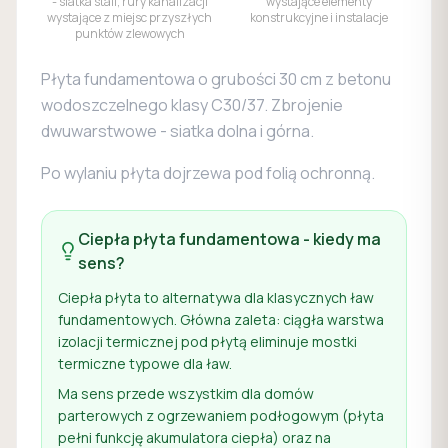
- siatka stali, rury kanalizacji
wystające elementy
wystające z miejsc przyszłych
konstrukcyjne i instalacje
punktów zlewowych
Płyta fundamentowa o grubości 30 cm z betonu
wodoszczelnego klasy C30/37. Zbrojenie
dwuwarstwowe - siatka dolna i górna.
Po wylaniu płyta dojrzewa pod folią ochronną.
Ciepła płyta fundamentowa - kiedy ma
sens?
Ciepła płyta to alternatywa dla klasycznych ław
fundamentowych. Główna zaleta: ciągła warstwa
izolacji termicznej pod płytą eliminuje mostki
termiczne typowe dla ław.
Ma sens przede wszystkim dla domów
parterowych z ogrzewaniem podłogowym (płyta
pełni funkcję akumulatora ciepła) oraz na