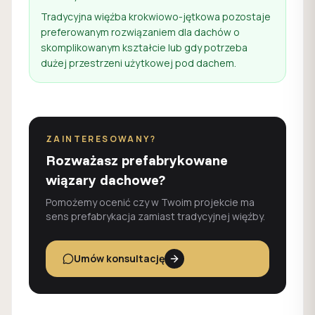
Tradycyjna więźba krokwiowo-jętkowa pozostaje
preferowanym rozwiązaniem dla dachów o
skomplikowanym kształcie lub gdy potrzeba
dużej przestrzeni użytkowej pod dachem.
ZAINTERESOWANY?
Rozważasz prefabrykowane
wiązary dachowe?
Pomożemy ocenić czy w Twoim projekcie ma
sens prefabrykacja zamiast tradycyjnej więźby.
Umów konsultację