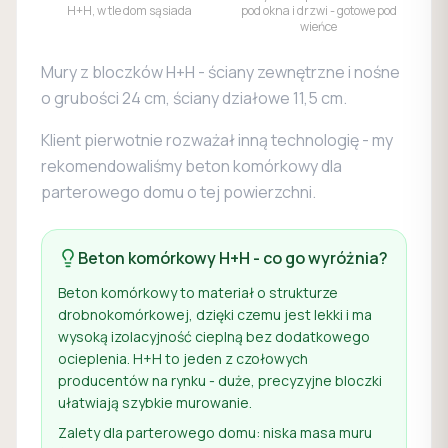
H+H, w tle dom sąsiada
pod okna i drzwi - gotowe pod
wieńce
Mury z bloczków H+H - ściany zewnętrzne i nośne
o grubości 24 cm, ściany działowe 11,5 cm.
Klient pierwotnie rozważał inną technologię - my
rekomendowaliśmy beton komórkowy dla
parterowego domu o tej powierzchni.
Beton komórkowy H+H - co go wyróżnia?
Beton komórkowy to materiał o strukturze
drobnokomórkowej, dzięki czemu jest lekki i ma
wysoką izolacyjność cieplną bez dodatkowego
ocieplenia. H+H to jeden z czołowych
producentów na rynku - duże, precyzyjne bloczki
ułatwiają szybkie murowanie.
Zalety dla parterowego domu: niska masa muru