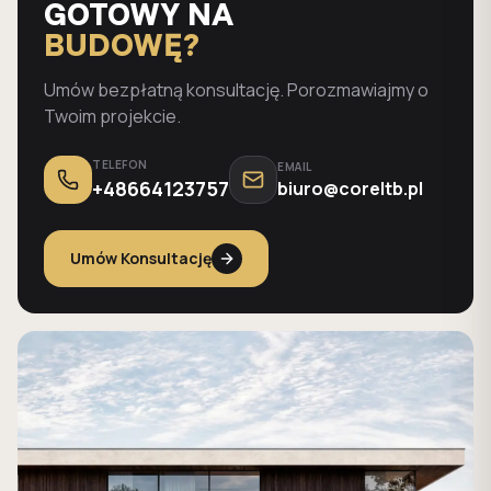
GOTOWY NA
BUDOWĘ?
Umów bezpłatną konsultację. Porozmawiajmy o
Twoim projekcie.
TELEFON
EMAIL
+48664123757
biuro@coreltb.pl
Umów Konsultację