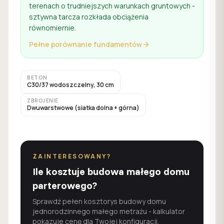
terenach o trudniejszych warunkach gruntowych -
sztywna tarcza rozkłada obciążenia
równomiernie.
Pełne porównanie fundamentów
BETON
C30/37 wodoszczelny, 30 cm
ZBROJENIE
Dwuwarstwowe (siatka dolna + górna)
ZAINTERESOWANY?
Ile kosztuje budowa małego domu
parterowego?
Sprawdź pełen kosztorys budowy domu
jednorodzinnego małego metrażu - kalkulator
pokazuje cenę dla Twojej konfiguracji.