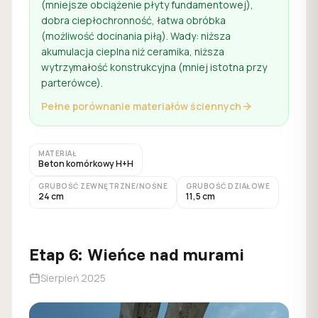
(mniejsze obciążenie płyty fundamentowej),
dobra ciepłochronność, łatwa obróbka
(możliwość docinania piłą). Wady: niższa
akumulacja cieplna niż ceramika, niższa
wytrzymałość konstrukcyjna (mniej istotna przy
parterówce).
Pełne porównanie materiałów ściennych
MATERIAŁ
Beton komórkowy H+H
GRUBOŚĆ ZEWNĘTRZNE/NOŚNE
GRUBOŚĆ DZIAŁOWE
24 cm
11,5 cm
Etap
6
:
Wieńce nad murami
Sierpień 2025