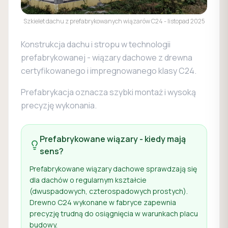
Szkielet dachu z prefabrykowanych wiązarów C24 - listopad 2025
Konstrukcja dachu i stropu w technologii
prefabrykowanej - wiązary dachowe z drewna
certyfikowanego i impregnowanego klasy C24.
Prefabrykacja oznacza szybki montaż i wysoką
precyzję wykonania.
Prefabrykowane wiązary - kiedy mają
sens?
Prefabrykowane wiązary dachowe sprawdzają się
dla dachów o regularnym kształcie
(dwuspadowych, czterospadowych prostych).
Drewno C24 wykonane w fabryce zapewnia
precyzję trudną do osiągnięcia w warunkach placu
budowy.