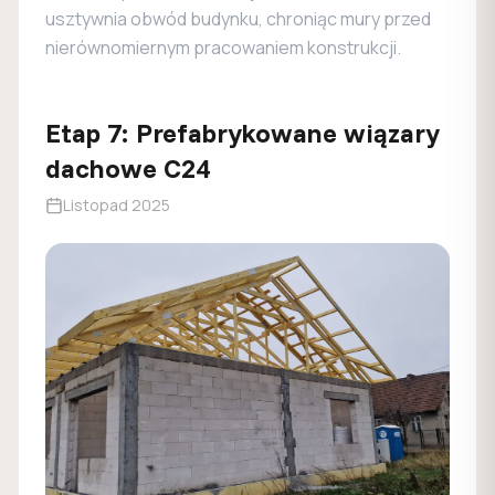
usztywnia obwód budynku, chroniąc mury przed
nierównomiernym pracowaniem konstrukcji.
Etap
7
:
Prefabrykowane wiązary
dachowe C24
Listopad 2025