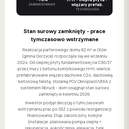
wiązary prefab.
ZAAWANSOWANIE
TECHNOLOGIA
Stan surowy zamknięty - prace
tymczasowo wstrzymane
Realizacja parterowego domu 82 m² w Olzie
(gmina Gorzyce) rozpoczęła się we wrześniu
2024. Od ciepłej płyty fundamentowej na C30/37
przez mury z betonu komórkowego H+H, wieńce,
prefabrykowane wiązary dachowe C24, dachówkę
betonową falistą, stolarkę PCV Oknoplast/VEKA z
systemem Illbruck - dom osiągnął stan surowy
zamknięty w kwietniu 2026.
Inwestor podjął decyzję o tymczasowym
wstrzymaniu prac po SSZ z powodu reorganizacji
finansowania. Etap zakończony, kolejne
(instalacje: planowana pompa ciepła +
rekuperacja, wykończenia, elewacja: tynk