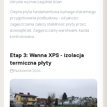
obrysie wyznaczają linie ścian.
Ciepła płyta fundamentowa wymaga starannego
przygotowania podbudowy - od jakości
zagęszczenia zależy stabilność płyty przez
dziesiątki lat. Zagęszczamy warstwami, każda
kontrolowana.
Etap
3
:
Wanna XPS - izolacja
termiczna płyty
Październik 2024