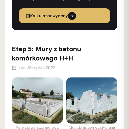
Kalkulator wyceny
Etap
5
:
Mury z betonu
komórkowego H+H
Lipiec/Sierpień 2025
Pierwsza warstwa murów z
Mury domu pełne z otworami