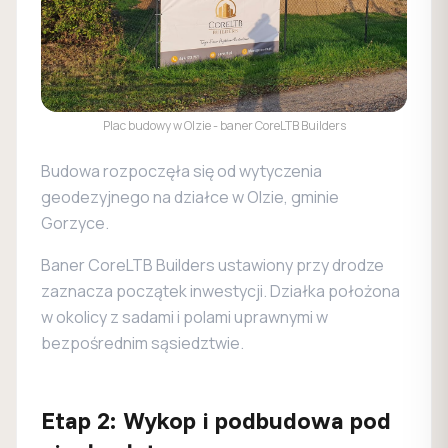
Plac budowy w Olzie - baner CoreLTB Builders
Budowa rozpoczęła się od wytyczenia
geodezyjnego na działce w Olzie, gminie
Gorzyce.
Baner CoreLTB Builders ustawiony przy drodze
zaznacza początek inwestycji. Działka położona
w okolicy z sadami i polami uprawnymi w
bezpośrednim sąsiedztwie.
Etap
2
:
Wykop i podbudowa pod