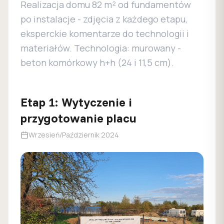
7. Prefabrykowane wiązary dachowe C24
Realizacja domu
82
m² od fundamentów
8. Stan surowy zamknięty - dach, okna, drzwi
po instalacje - zdjęcia z każdego etapu,
eksperckie komentarze do technologii i
materiałów.
Technologia:
murowany -
beton komórkowy h+h (24 i 11,5 cm)
.
Etap
1
:
Wytyczenie i
przygotowanie placu
Wrzesień/Październik 2024