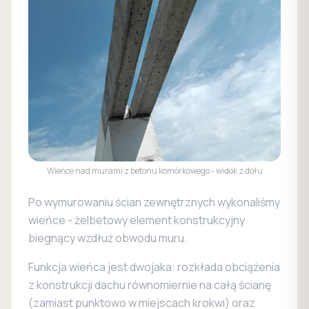
Wieńce nad murami z betonu komórkowego - widok z dołu
Po wymurowaniu ścian zewnętrznych wykonaliśmy
wieńce - żelbetowy element konstrukcyjny
biegnący wzdłuż obwodu muru.
Funkcja wieńca jest dwojaka: rozkłada obciążenia
z konstrukcji dachu równomiernie na całą ścianę
(zamiast punktowo w miejscach krokwi) oraz