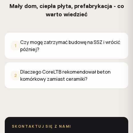
Mały dom, ciepła płyta, prefabrykacja - co
warto wiedzieć
Czy mogę zatrzymać budowę na SSZ i wrócić później?
Czy mogę zatrzymać budowę na SSZ i wrócić
Tak, SSZ to bezpieczny "stop" jeśli wykonany prawidłowo
1
później?
Dlaczego CoreLTB rekomendował beton komórkowy zami
Dla parterowego domu o tej powierzchni beton komórkowy H
Dlaczego CoreLTB rekomendował beton
2
komórkowy zamiast ceramiki?
SKONTAKTUJ SIĘ Z NAMI