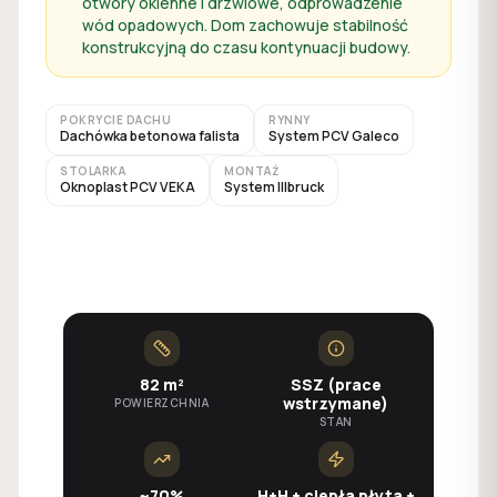
otwory okienne i drzwiowe, odprowadzenie
wód opadowych. Dom zachowuje stabilność
konstrukcyjną do czasu kontynuacji budowy.
POKRYCIE DACHU
RYNNY
Dachówka betonowa falista
System PCV Galeco
STOLARKA
MONTAŻ
Oknoplast PCV VEKA
System Illbruck
82 m²
SSZ (prace
wstrzymane)
POWIERZCHNIA
STAN
~70%
H+H + ciepła płyta +