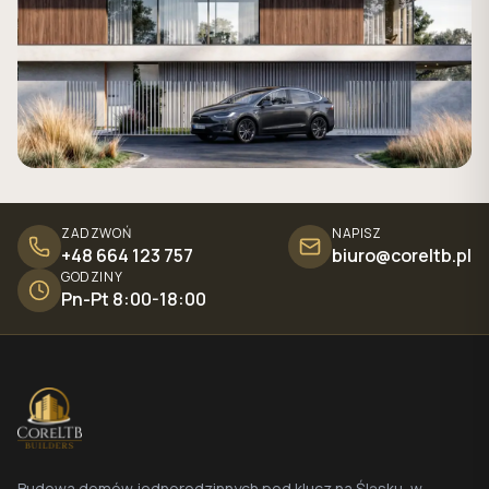
ZADZWOŃ
NAPISZ
+48 664 123 757
biuro@coreltb.pl
GODZINY
Pn-Pt 8:00-18:00
Budowa domów jednorodzinnych pod klucz na Śląsku, w