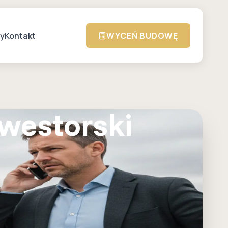
zy
Kontakt
WYCEŃ BUDOWĘ
westorski