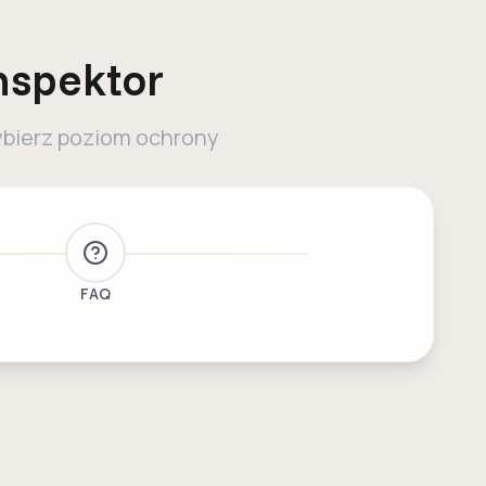
nspektor
bierz poziom ochrony
e
FAQ