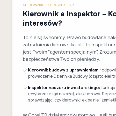
KIEROWNIK CZY INSPEKTOR
Kierownik a Inspektor – Ko
interesów?
To nie są synonimy. Prawo budowlane na
zatrudnienia kierownika, ale to Inspektor
jest Twoim "agentem specjalnym". Zrozumi
bezpieczeństwa Twoich pieniędzy.
Kierownik budowy z uprawnieniami:
odpowia
prowadzenie Dziennika Budowy (często elekt
Inspektor nadzoru inwestorskiego:
funkcja
(chyba że urząd nakaże), ale kluczowa. Repre
sprawdzając, czy kierownik i ekipa nie "zamiet
W CoreLTB działamy dwutorowo. Jeśli bu