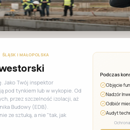
 ŚLĄSK I MAŁOPOLSKA
nwestorski
Podczas kons
. Jako Twój inspektor
Objęcie fu
ją pod tynkiem lub w wykopie. Od
Nadzór Inw
ch, przez szczelność izolacji, aż
Odbiór mie
nika Budowy (EDB).
Audyt tech
 ze sztuką, a nie "tak, jak
Ochrona