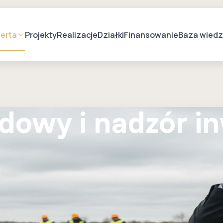
erta
Projekty
Realizacje
Działki
Finansowanie
Baza wied
dowy i nadzór in