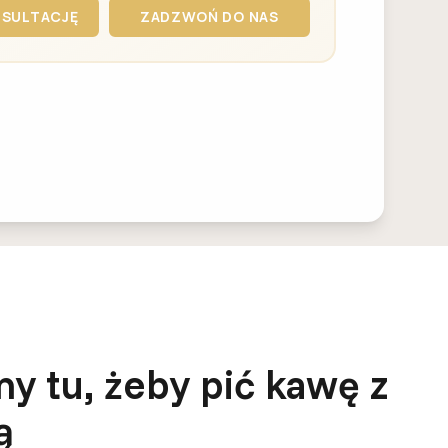
SULTACJĘ
ZADZWOŃ DO NAS
my tu, żeby pić kawę z
ą