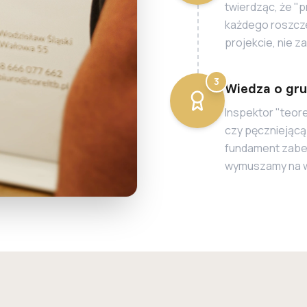
twierdząc, że "p
każdego roszcze
projekcie, nie za
3
Wiedza o gru
Inspektor "teor
czy pęczniejącą 
fundament zabez
wymuszamy na w