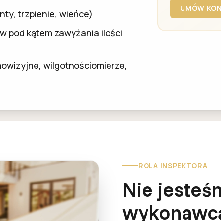
UMÓW KON
ty, trzpienie, wieńce)
w pod kątem zawyżania ilości
owizyjne, wilgotnościomierze,
ROLA INSPEKTORA
Nie jesteś
wykonawc