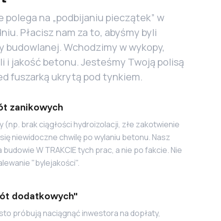
 polega na „podbijaniu pieczątek” w
niu. Płacisz nam za to, abyśmy byli
py budowlanej. Wchodzimy w wykopy,
i i jakość betonu. Jesteśmy Twoją polisą
d fuszarką ukrytą pod tynkiem.
ót zanikowych
 (np. brak ciągłości hydroizolacji, złe zakotwienie
 się niewidoczne chwilę po wylaniu betonu. Nasz
a budowie W TRAKCIE tych prac, a nie po fakcie. Nie
lewanie "bylejakości".
bót dodatkowych"
o próbują naciągnąć inwestora na dopłaty,