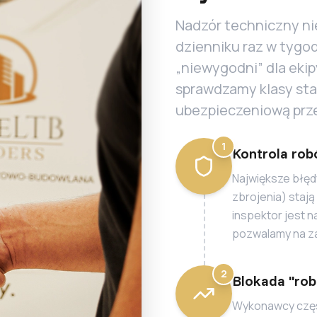
Nadzór techniczny nie
dzienniku raz w tygod
„niewygodni” dla eki
sprawdzamy klasy stal
ubezpieczeniową prze
1
Kontrola rob
Największe błędy
zbrojenia) stają
inspektor jest n
pozwalamy na za
2
Blokada "ro
Wykonawcy częst