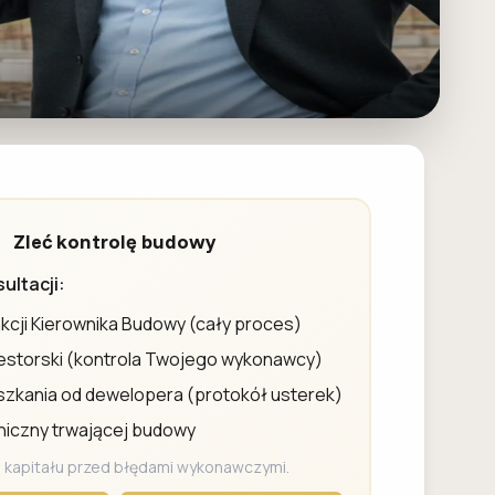
Zleć kontrolę budowy
ultacji:
nkcji Kierownika Budowy (cały proces)
estorski (kontrola Twojego wykonawcy)
szkania od dewelopera (protokół usterek)
niczny trwającej budowy
 kapitału przed błędami wykonawczymi.