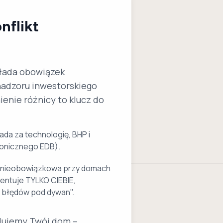
nflikt
kłada obowiązek
 nadzoru inwestorskiego
enie różnicy to klucz do
da za technologię, BHP i
ronicznego EDB).
 nieobowiązkowa przy domach
zentuje TYLKO CIEBIE,
li błędów pod dywan".
dujemy Twój dom –