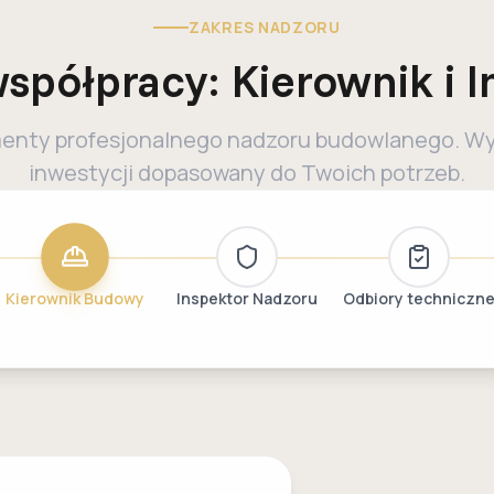
ZAKRES NADZORU
spółpracy: Kierownik i I
menty profesjonalnego nadzoru budowlanego. Wy
inwestycji dopasowany do Twoich potrzeb.
Kierownik Budowy
Inspektor Nadzoru
Odbiory techniczn