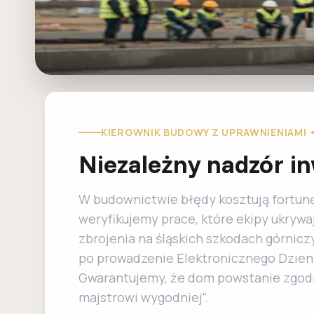
KIEROWNIK BUDOWY Z UPRAWNIENIAMI •
Niezależny nadzór i
W budownictwie błędy kosztują fortunę
weryfikujemy prace, które ekipy ukrywa
zbrojenia na śląskich szkodach górniczy
po prowadzenie Elektronicznego Dzien
Gwarantujemy, że dom powstanie zgodnie
majstrowi wygodniej".