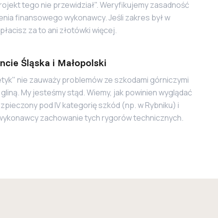
rojekt tego nie przewidział". Weryfikujemy zasadność
nia finansowego wykonawcy. Jeśli zakres był w
płacisz za to ani złotówki więcej.
ncie Śląska i Małopolski
etyk" nie zauważy problemów ze szkodami górniczymi
gliną. My jesteśmy stąd. Wiemy, jak powinien wyglądać
pieczony pod IV kategorię szkód (np. w Rybniku) i
ykonawcy zachowanie tych rygorów technicznych.