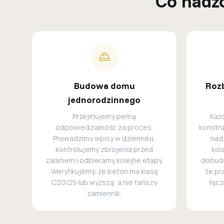
Co nadz
Budowa domu
Roz
jednorodzinnego
Przejmujemy pełną
Każd
odpowiedzialność za proces.
konstr
Prowadzimy wpisy w dzienniku,
nad
kontrolujemy zbrojenia przed
kol
zalaniem i odbieramy kolejne etapy.
dobud
Weryfikujemy, że beton ma klasę
te pr
C20/25 lub wyższą, a nie tańszy
łącz
zamiennik.