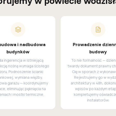
orujemy w powiecie wodzis
budowa i nadbudowa
Prowadzenie dzien
budynków
budowy
a ingerencja w istniejącą
To nie formalność — dzien
ukcję nośną wymaga ścisłego
twardy dokument prawny ch
zoru. Podnoszenie ścianki
Cię w sporach z wykonaw
ankowej, wymiana więźby,
Rejestrujemy go w wydz
owa garażu — koordynujemy
architektury w 48h, doko
ace, eliminując pęknięcia na
wpisów po każdym etapi
eniach i mostki termiczne.
kompletujemy oświadcz
instalatorów.