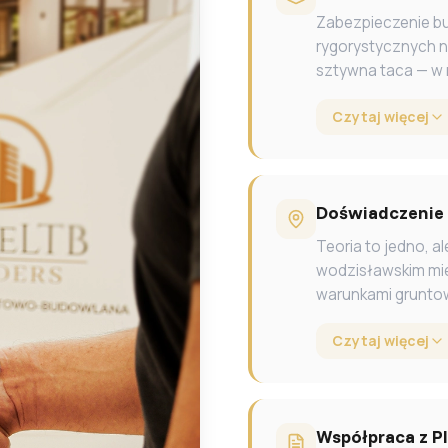
Zabezpieczenie bu
rygorystycznych n
sztywna taca — w 
Czytaj więcej
Doświadczenie w
Teoria to jedno, a
wodzisławskim mie
warunkami grunto
Czytaj więcej
Współpraca z 