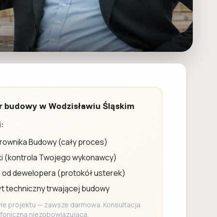
 budowy w Wodzisławiu Śląskim
:
ierownika Budowy (cały proces)
ki (kontrola Twojego wykonawcy)
 od dewelopera (protokół usterek)
t techniczny trwającej budowy
e projektu — zawsze darmowa. Konsultacja
efoniczna niezobowiązująca.