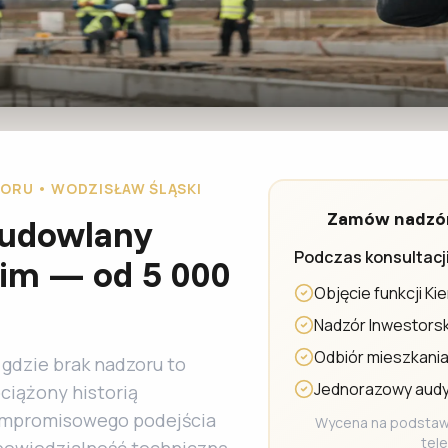
ORU • WODZISŁAW ŚLĄSKI
Zamów nadzór
Budowlany
Podczas konsultacji
kim — od 5 000
Objęcie funkcji K
Nadzór Inwestors
Odbiór mieszkania
 gdzie brak nadzoru to
Jednorazowy audy
bciążony historią
mpromisowego podejścia
Wycena na podstawi
tel