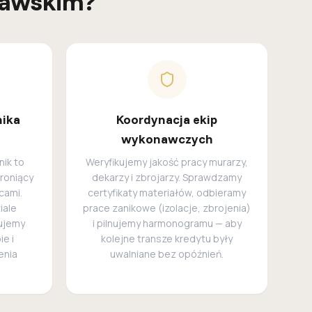
ławskim?
nika
Koordynacja ekip
wykonawczych
nik to
Weryfikujemy jakość pracy murarzy,
roniący
dekarzy i zbrojarzy. Sprawdzamy
cami.
certyfikaty materiałów, odbieramy
iale
prace zanikowe (izolacje, zbrojenia)
nujemy
i pilnujemy harmonogramu — aby
e i
kolejne transze kredytu były
enia
uwalniane bez opóźnień.