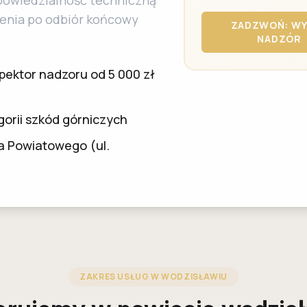
powiedzialność techniczną
jenia po odbiór końcowy
ZADZWOŃ: W
NADZÓR
pektor nadzoru od 5 000 zł
orii szkód górniczych
a Powiatowego (ul.
ZAKRES USŁUG W WODZISŁAWIU