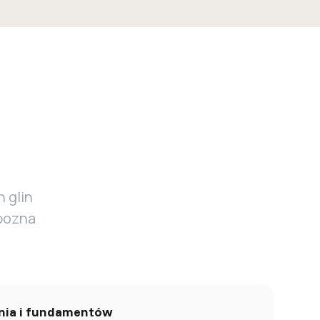
 glin
zpozna
enia i fundamentów