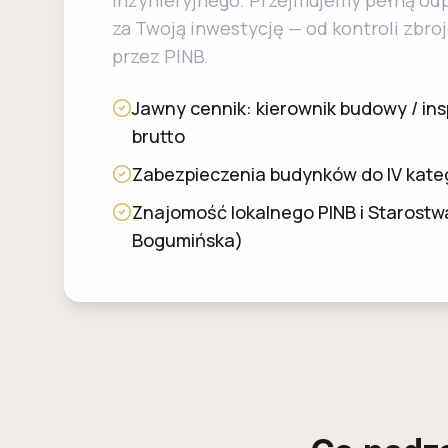
inżynieryjnego. Przejmujemy pełną od
za Twoją inwestycję — od kontroli zbro
przez PINB.
Jawny cennik: kierownik budowy / ins
brutto
Zabezpieczenia budynków do IV kateg
Znajomość lokalnego PINB i Starostw
Bogumińska)