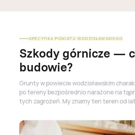
SPECYFIKA POWIATU WODZISŁAWSKIEGO
Szkody górnicze — c
budowie?
Grunty w powiecie wodzisławskim charakt
po tereny bezpośrednio narażone na tąpn
tych zagrożeń. My znamy ten teren od lat