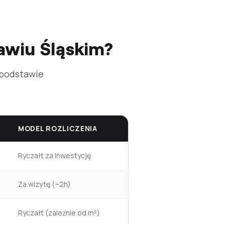
ławiu Śląskim?
 podstawie
MODEL ROZLICZENIA
Ryczałt za inwestycję
Za wizytę (~2h)
Ryczałt (zależnie od m²)