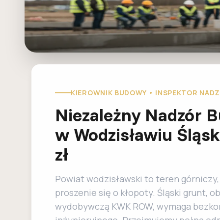
KIEROWNIK BUDOWY • INSPEKTOR NADZ
Niezależny Nadzór 
w Wodzisławiu Śląs
zł
Powiat wodzisławski to teren górniczy,
proszenie się o kłopoty. Śląski grunt, o
wydobywczą KWK ROW, wymaga bezko