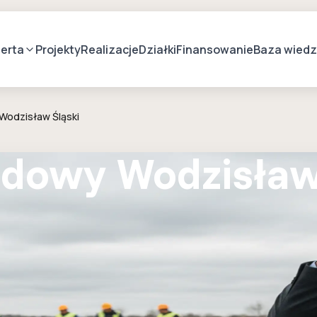
erta
Projekty
Realizacje
Działki
Finansowanie
Baza wied
Wodzisław Śląski
dowy Wodzisław