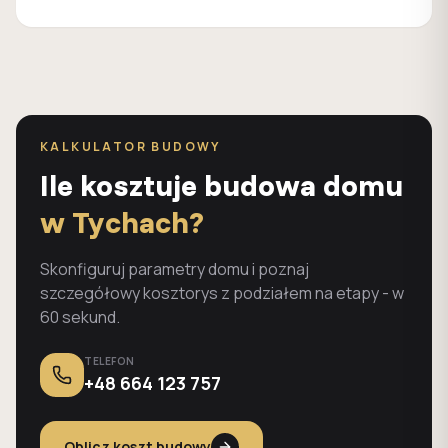
KALKULATOR BUDOWY
Ile kosztuje budowa domu
w Tychach?
Skonfiguruj parametry domu i poznaj
szczegółowy kosztorys z podziałem na etapy - w
60 sekund.
TELEFON
+48 664 123 757
Oblicz koszt budowy