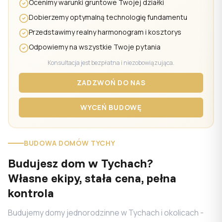
Ocenimy warunki gruntowe Twojej działki
Dobierzemy optymalną technologię fundamentu
Przedstawimy realny harmonogram i kosztorys
Odpowiemy na wszystkie Twoje pytania
Konsultacja jest bezpłatna i niezobowiązująca.
ZADZWOŃ DO NAS
WYCEŃ BUDOWĘ
BUDOWA DOMÓW TYCHY
Budujesz dom w Tychach?
Własne ekipy, stała cena, pełna
kontrola
Budujemy domy jednorodzinne w Tychach i okolicach -