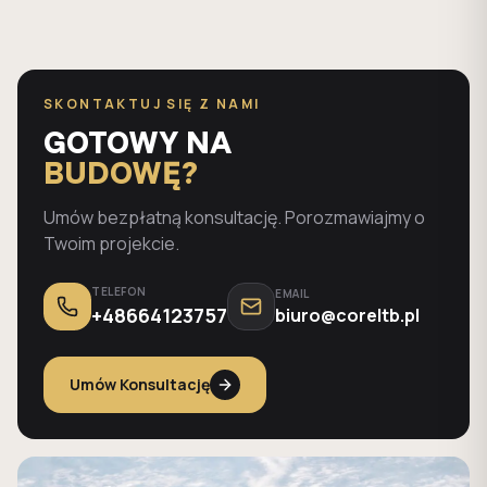
SKONTAKTUJ SIĘ Z NAMI
GOTOWY NA
BUDOWĘ?
Umów bezpłatną konsultację. Porozmawiajmy o
Twoim projekcie.
TELEFON
EMAIL
+48664123757
biuro@coreltb.pl
Umów Konsultację