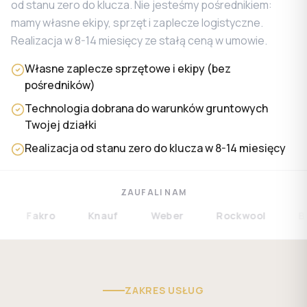
od stanu zero do klucza. Nie jesteśmy pośrednikiem:
mamy własne ekipy, sprzęt i zaplecze logistyczne.
Realizacja w 8-14 miesięcy ze stałą ceną w umowie.
Własne zaplecze sprzętowe i ekipy (bez
pośredników)
Technologia dobrana do warunków gruntowych
Twojej działki
Realizacja od stanu zero do klucza w 8-14 miesięcy
ZAUFALI NAM
Fakro
Knauf
Weber
Rockwool
Bram
ZAKRES USŁUG