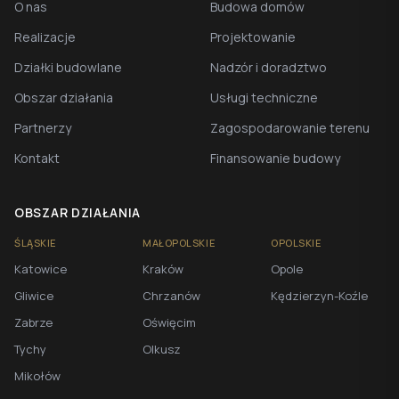
O nas
Budowa domów
Realizacje
Projektowanie
Działki budowlane
Nadzór i doradztwo
Obszar działania
Usługi techniczne
Partnerzy
Zagospodarowanie terenu
Kontakt
Finansowanie budowy
OBSZAR DZIAŁANIA
ŚLĄSKIE
MAŁOPOLSKIE
OPOLSKIE
Katowice
Kraków
Opole
Gliwice
Chrzanów
Kędzierzyn-Koźle
Zabrze
Oświęcim
Tychy
Olkusz
Mikołów