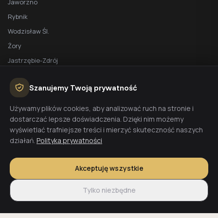
Jaworzno
Rybnik
Wodzisław Śl.
Żory
Jastrzębie-Zdrój
Racibórz
Szanujemy Twoją prywatność
BEZPŁATNA WYCENA
Używamy plików cookies, aby analizować ruch na stronie i
dostarczać lepsze doświadczenia. Dzięki nim możemy
Planujesz budowę domu? Skontaktuj się z nami - przygotujemy
wyświetlać trafniejsze treści i mierzyć skuteczność naszych
wycenę w 48h.
działań.
Polityka prywatności
Wyceń budowę
Akceptuję wszystkie
Tylko niezbędne
© 2026 CoreLTB Builders sp. z o.o. Wszelkie prawa zastrzeżone.
Regulamin
Polityka prywatności