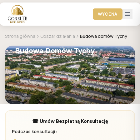
WYCENA
Strona główna
Obszar działania
Budowa domów Tychy
Budowa Domów Tychy
☎ Umów Bezpłatną Konsultację
Podczas konsultacji: