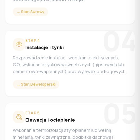
→
Stan Surowy
04
ETAP
4
Instalacje i tynki
Rozprowadzenie instalacji wod-kan, elektrycznych,
C.O., wykonanie tynków wewnętrznych (gipsowych lub
cementowo-wapiennych) oraz wylewek podłogowych.
→
Stan Deweloperski
05
ETAP
5
Elewacja i ocieplenie
Wykonanie termoizolacji styropianem lub wełną
mineralną, tynki zewnętrzne, podbitka dachowa i