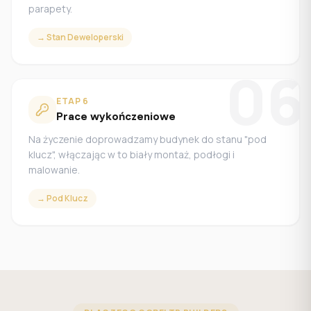
parapety.
→
Stan Deweloperski
06
ETAP
6
Prace wykończeniowe
Na życzenie doprowadzamy budynek do stanu "pod
klucz", włączając w to biały montaż, podłogi i
malowanie.
→
Pod Klucz