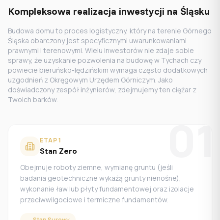
Kompleksowa realizacja inwestycji na Śląsku
Budowa domu to proces logistyczny, który na terenie Górnego
Śląska obarczony jest specyficznymi uwarunkowaniami
prawnymi i terenowymi. Wielu inwestorów nie zdaje sobie
sprawy, że uzyskanie pozwolenia na budowę w Tychach czy
powiecie bieruńsko-lędzińskim wymaga często dodatkowych
uzgodnień z Okręgowym Urzędem Górniczym. Jako
doświadczony zespół inżynierów, zdejmujemy ten ciężar z
Twoich barków.
01
ETAP
1
Stan Zero
Obejmuje roboty ziemne, wymianę gruntu (jeśli
badania geotechniczne wykażą grunty nienośne),
wykonanie ław lub płyty fundamentowej oraz izolacje
przeciwwilgociowe i termiczne fundamentów.
→
Stan Surowy