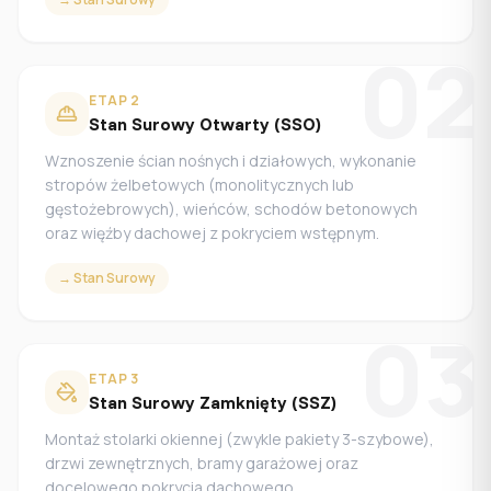
02
ETAP
2
Stan Surowy Otwarty (SSO)
Wznoszenie ścian nośnych i działowych, wykonanie
stropów żelbetowych (monolitycznych lub
gęstożebrowych), wieńców, schodów betonowych
oraz więźby dachowej z pokryciem wstępnym.
→
Stan Surowy
03
ETAP
3
Stan Surowy Zamknięty (SSZ)
Montaż stolarki okiennej (zwykle pakiety 3-szybowe),
drzwi zewnętrznych, bramy garażowej oraz
docelowego pokrycia dachowego.