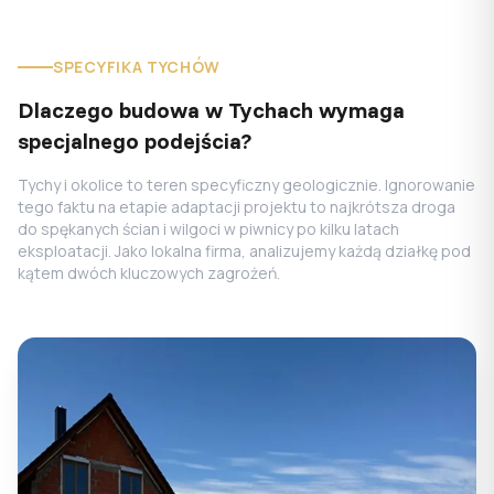
SPECYFIKA TYCHÓW
Dlaczego budowa w Tychach wymaga
specjalnego podejścia?
Tychy i okolice to teren specyficzny geologicznie. Ignorowanie
tego faktu na etapie adaptacji projektu to najkrótsza droga
do spękanych ścian i wilgoci w piwnicy po kilku latach
eksploatacji. Jako lokalna firma, analizujemy każdą działkę pod
kątem dwóch kluczowych zagrożeń.