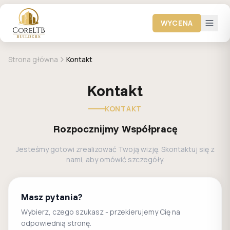
WYCENA
Strona główna
Kontakt
Kontakt
KONTAKT
Rozpocznijmy Współpracę
Jesteśmy gotowi zrealizować Twoją wizję. Skontaktuj się z
nami, aby omówić szczegóły.
Masz pytania?
Wybierz, czego szukasz - przekierujemy Cię na
odpowiednią stronę.