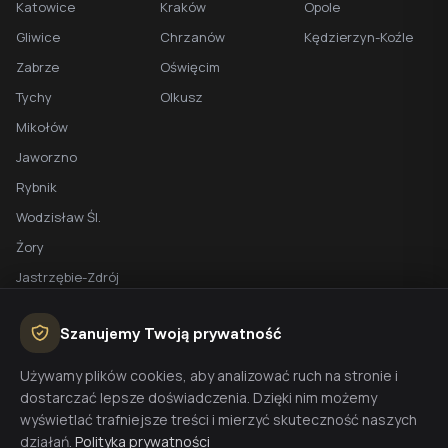
Katowice
Kraków
Opole
Gliwice
Chrzanów
Kędzierzyn-Koźle
Zabrze
Oświęcim
Tychy
Olkusz
Mikołów
Jaworzno
Rybnik
Wodzisław Śl.
Żory
Jastrzębie-Zdrój
Racibórz
Szanujemy Twoją prywatność
BEZPŁATNA WYCENA
Używamy plików cookies, aby analizować ruch na stronie i
dostarczać lepsze doświadczenia. Dzięki nim możemy
Planujesz budowę domu? Skontaktuj się z nami - przygotujemy
wyświetlać trafniejsze treści i mierzyć skuteczność naszych
wycenę w 48h.
działań.
Polityka prywatności