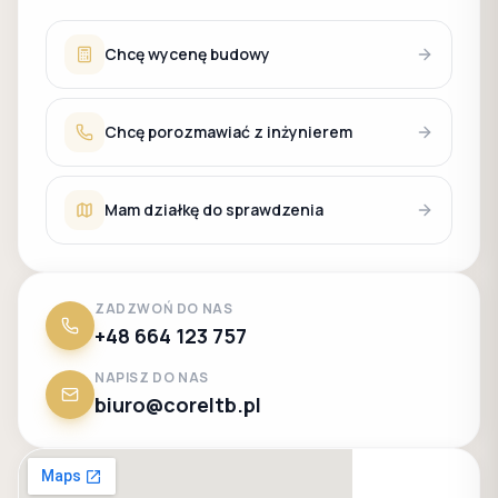
Chcę wycenę budowy
Chcę porozmawiać z inżynierem
Mam działkę do sprawdzenia
ZADZWOŃ DO NAS
+48 664 123 757
NAPISZ DO NAS
biuro@coreltb.pl