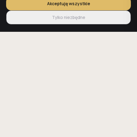
Akceptuję wszystkie
Tylko niezbędne
15+ lat doświadczenia
Stała cena
Zespołu inżynierskiego na
Kwota z umowy to kwota
Śląsku i w Małopolsce
końcowa - bez
niespodzianek