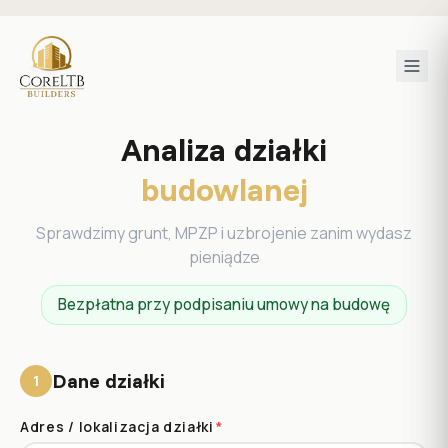
Analiza działki
budowlanej
Sprawdzimy grunt, MPZP i uzbrojenie zanim wydasz
pieniądze
Bezpłatna przy podpisaniu umowy na budowę
Dane działki
1
Adres / lokalizacja działki
*