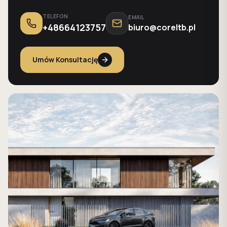
TELEFON
EMAIL
+48664123757
biuro@coreltb.pl
Umów Konsultację