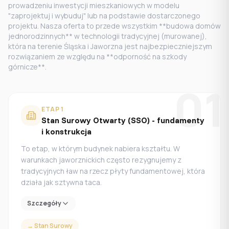
prowadzeniu inwestycji mieszkaniowych w modelu
"zaprojektuj i wybuduj" lub na podstawie dostarczonego
projektu. Nasza oferta to przede wszystkim **budowa domów
jednorodzinnych** w technologii tradycyjnej (murowanej),
która na terenie Śląska i Jaworzna jest najbezpieczniejszym
rozwiązaniem ze względu na **odporność na szkody
górnicze**.
01
ETAP
1
Stan Surowy Otwarty (SSO) - fundamenty
i konstrukcja
To etap, w którym budynek nabiera kształtu. W
warunkach jaworznickich często rezygnujemy z
tradycyjnych ław na rzecz płyty fundamentowej, która
działa jak sztywna taca.
Szczegóły
→
Stan Surowy