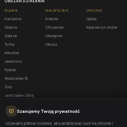
OBSZAR DZIAŁANIA
ŚLĄSKIE
MAŁOPOLSKIE
OPOLSKIE
Katowice
Kraków
Opole
Gliwice
Chrzanów
Kędzierzyn-Koźle
Zabrze
Oświęcim
Tychy
Olkusz
Mikołów
Jaworzno
Rybnik
Wodzisław Śl.
Żory
Jastrzębie-Zdrój
Racibórz
Szanujemy Twoją prywatność
BEZPŁATNA WYCENA
Używamy plików cookies, aby analizować ruch na stronie i