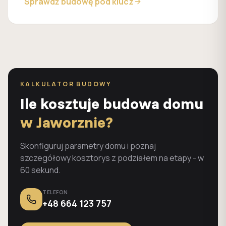
Sprawdź budowę pod klucz
KALKULATOR BUDOWY
Ile kosztuje budowa domu
w Jaworznie?
Skonfiguruj parametry domu i poznaj
szczegółowy kosztorys z podziałem na etapy - w
60 sekund.
TELEFON
+48 664 123 757