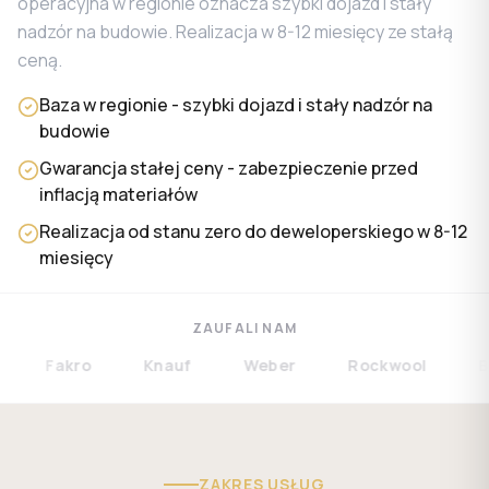
operacyjna w regionie oznacza szybki dojazd i stały
nadzór na budowie. Realizacja w 8-12 miesięcy ze stałą
ceną.
Baza w regionie - szybki dojazd i stały nadzór na
budowie
Gwarancja stałej ceny - zabezpieczenie przed
inflacją materiałów
Realizacja od stanu zero do deweloperskiego w 8-12
miesięcy
ZAUFALI NAM
Fakro
Knauf
Weber
Rockwool
Bram
ZAKRES USŁUG