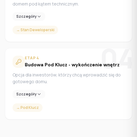
domem pod kątem technicznym.
Szczegóły
→
Stan Deweloperski
04
ETAP
4
Budowa Pod Klucz - wykończenie wnętrz
Opcja dla inwestorów, którzy chcą wprowadzić się do
gotowego domu.
Szczegóły
→
Pod Klucz