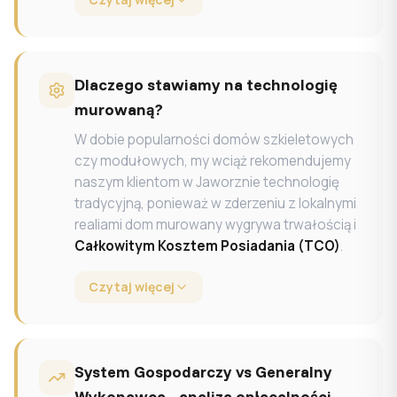
Dlaczego stawiamy na technologię
murowaną?
W dobie popularności domów szkieletowych
czy modułowych, my wciąż rekomendujemy
naszym klientom w Jaworznie technologię
tradycyjną, ponieważ w zderzeniu z lokalnymi
realiami dom murowany wygrywa trwałością i
Całkowitym Kosztem Posiadania (TCO)
.
Czytaj więcej
System Gospodarczy vs Generalny
Wykonawca - analiza opłacalności