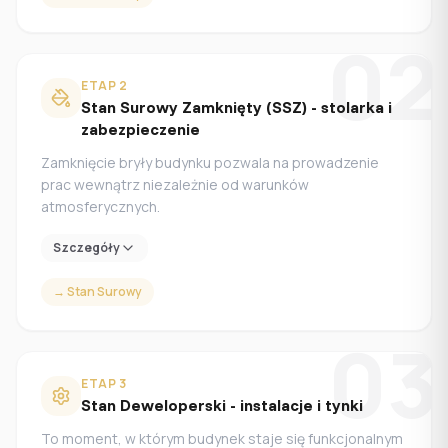
02
ETAP
2
Stan Surowy Zamknięty (SSZ) - stolarka i
zabezpieczenie
Zamknięcie bryły budynku pozwala na prowadzenie
prac wewnątrz niezależnie od warunków
atmosferycznych.
Szczegóły
→
Stan Surowy
03
ETAP
3
Stan Deweloperski - instalacje i tynki
To moment, w którym budynek staje się funkcjonalnym