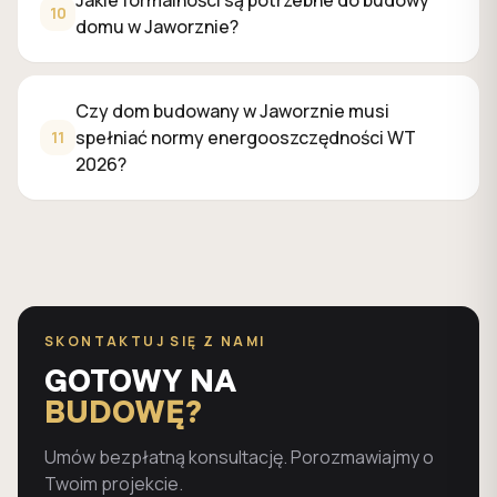
Jakie formalności są potrzebne do budowy
10
domu w Jaworznie?
Czy dom budowany w Jaworznie musi
spełniać normy energooszczędności WT
11
2026?
SKONTAKTUJ SIĘ Z NAMI
GOTOWY NA
BUDOWĘ?
Umów bezpłatną konsultację. Porozmawiajmy o
Twoim projekcie.