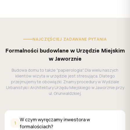
NAJCZĘŚCIEJ ZADAWANE PYTANIA
Formalności budowlane w Urzędzie Miejskim
w Jaworznie
Budowa domu to także "papierologia". Dla wielu naszych
klientów wizyta w urzędzie jest stresująca. Dlatego
przejmujemy te obowiązki. Znamy procedury w Wydziale
Urbanistyki i Architektury Urzędu Miejskiego w Jaworznie przy
ul. Grunwaldzkiej.
W czym wyręczamy inwestora w formalościach?
W czym wyręczamy inwestora w
Mapy do celów projektowych:
Współpracujemy ze spraw
1
formalościach?
Ile kosztuje budowa domu 100-150 m² w Jaworznie i od c