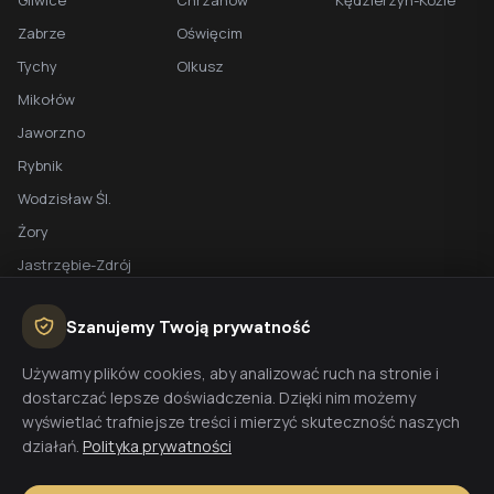
Gliwice
Chrzanów
Kędzierzyn-Koźle
Zabrze
Oświęcim
Tychy
Olkusz
Mikołów
Jaworzno
Rybnik
Wodzisław Śl.
Żory
Jastrzębie-Zdrój
Racibórz
Szanujemy Twoją prywatność
BEZPŁATNA WYCENA
Używamy plików cookies, aby analizować ruch na stronie i
dostarczać lepsze doświadczenia. Dzięki nim możemy
Planujesz budowę domu? Skontaktuj się z nami - przygotujemy
wyświetlać trafniejsze treści i mierzyć skuteczność naszych
wycenę w 48h.
działań.
Polityka prywatności
Wyceń budowę