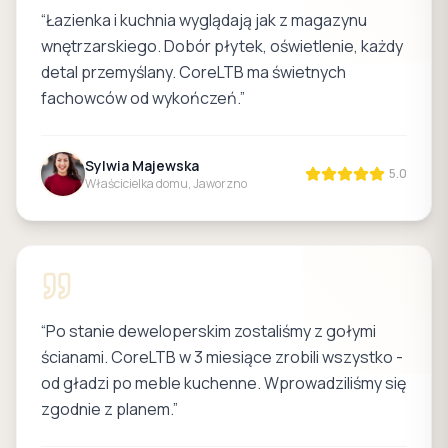
“
Łazienka i kuchnia wyglądają jak z magazynu
wnętrzarskiego. Dobór płytek, oświetlenie, każdy
detal przemyślany. CoreLTB ma świetnych
fachowców od wykończeń.
”
Sylwia Majewska
5.0
Właścicielka domu, Jaworzno
“
Po stanie deweloperskim zostaliśmy z gołymi
ścianami. CoreLTB w 3 miesiące zrobili wszystko -
od gładzi po meble kuchenne. Wprowadziliśmy się
zgodnie z planem.
”