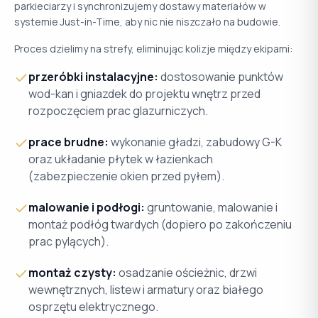
parkieciarzy i synchronizujemy dostawy materiałów w
systemie Just-in-Time, aby nic nie niszczało na budowie.
Proces dzielimy na strefy, eliminując kolizje między ekipami:
przeróbki instalacyjne:
dostosowanie punktów
wod-kan i gniazdek do projektu wnętrz przed
rozpoczęciem prac glazurniczych.
prace brudne:
wykonanie gładzi, zabudowy G-K
oraz układanie płytek w łazienkach
(zabezpieczenie okien przed pyłem).
malowanie i podłogi:
gruntowanie, malowanie i
montaż podłóg twardych (dopiero po zakończeniu
prac pylących).
montaż czysty:
osadzanie ościeżnic, drzwi
wewnętrznych, listew i armatury oraz białego
osprzętu elektrycznego.