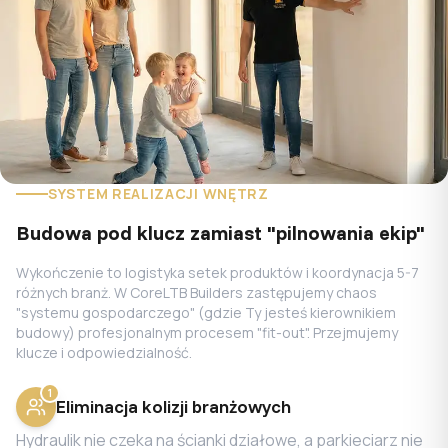
SYSTEM REALIZACJI WNĘTRZ
Budowa pod klucz zamiast "pilnowania ekip"
Wykończenie to logistyka setek produktów i koordynacja 5-7
różnych branż. W CoreLTB Builders zastępujemy chaos
"systemu gospodarczego" (gdzie Ty jesteś kierownikiem
budowy) profesjonalnym procesem "fit-out". Przejmujemy
klucze i odpowiedzialność.
1
Eliminacja kolizji branżowych
Hydraulik nie czeka na ścianki działowe, a parkieciarz nie