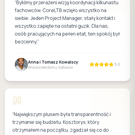
“
Byliśmy przerażeni wizją koordynacji kilkunastu
fachowców. CoreLTB wzięło wszystko na
siebie. Jeden Project Manager, stały kontakt i
wszystko zapięte na ostatni guzik. Dla nas,
osób pracujących na pełen etat, ten spokój był
bezcenny.
”
Anna i Tomasz Kowalscy
5.0
Właściciele domu, Katowice
“
Największym plusem była transparentność i
trzymanie się budżetu. Kosztorys, który
otrzymałem na początku, zgadzał się co do