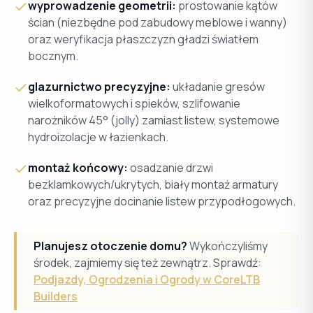
wyprowadzenie geometrii:
prostowanie kątów
ścian (niezbędne pod zabudowy meblowe i wanny)
oraz weryfikacja płaszczyzn gładzi światłem
bocznym.
glazurnictwo precyzyjne:
układanie gresów
wielkoformatowych i spieków, szlifowanie
narożników 45° (jolly) zamiast listew, systemowe
hydroizolacje w łazienkach.
montaż końcowy:
osadzanie drzwi
bezklamkowych/ukrytych, biały montaż armatury
oraz precyzyjne docinanie listew przypodłogowych.
Planujesz otoczenie domu?
Wykończyliśmy
środek, zajmiemy się też zewnątrz. Sprawdź:
Podjazdy, Ogrodzenia i Ogrody w CoreLTB
Builders