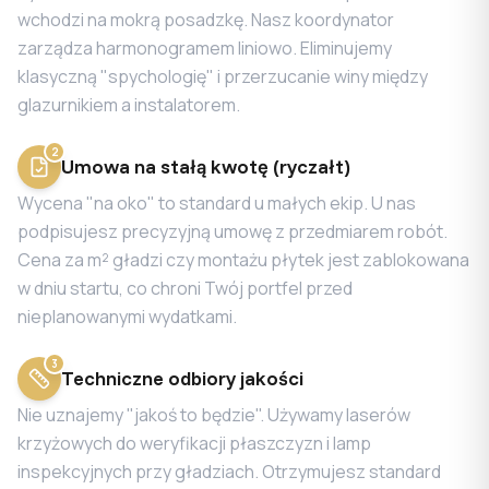
wchodzi na mokrą posadzkę. Nasz koordynator
zarządza harmonogramem liniowo. Eliminujemy
klasyczną "spychologię" i przerzucanie winy między
glazurnikiem a instalatorem.
2
Umowa na stałą kwotę (ryczałt)
Wycena "na oko" to standard u małych ekip. U nas
podpisujesz precyzyjną umowę z przedmiarem robót.
Cena za m² gładzi czy montażu płytek jest zablokowana
w dniu startu, co chroni Twój portfel przed
nieplanowanymi wydatkami.
3
Techniczne odbiory jakości
Nie uznajemy "jakoś to będzie". Używamy laserów
krzyżowych do weryfikacji płaszczyzn i lamp
inspekcyjnych przy gładziach. Otrzymujesz standard