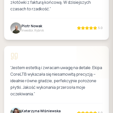
złotówki z fakturą końcową. W dzisiejszych
czasach to rzadkość.
”
Piotr Nowak
5.0
Inwestor, Rybnik
“
Jestem estetką i zwracam uwagę na detale. Ekipa
CoreLTB wykazała się niesamowitą precyzją –
idealnie równe gładzie, perfekcyjnie położone
płytki. Jakość wykonania przerosła moje
oczekiwania.
”
Katarzyna Wiśniewska
5.0