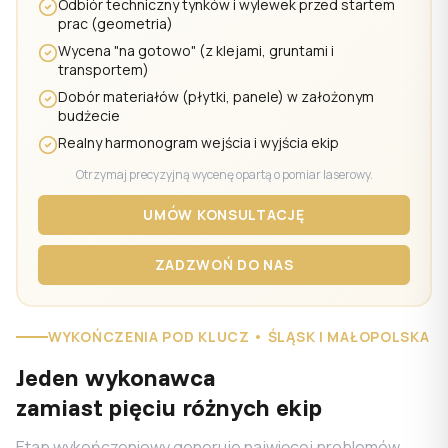
Odbiór techniczny tynków i wylewek przed startem
prac (geometria)
Wycena "na gotowo" (z klejami, gruntami i
transportem)
Dobór materiałów (płytki, panele) w założonym
budżecie
Realny harmonogram wejścia i wyjścia ekip
Otrzymaj precyzyjną wycenę opartą o pomiar laserowy.
UMÓW KONSULTACJĘ
ZADZWOŃ DO NAS
WYKOŃCZENIA POD KLUCZ • ŚLĄSK I MAŁOPOLSKA
Jeden wykonawca
zamiast pięciu różnych ekip
Etap wykończeniowy generuje najwięcej problemów