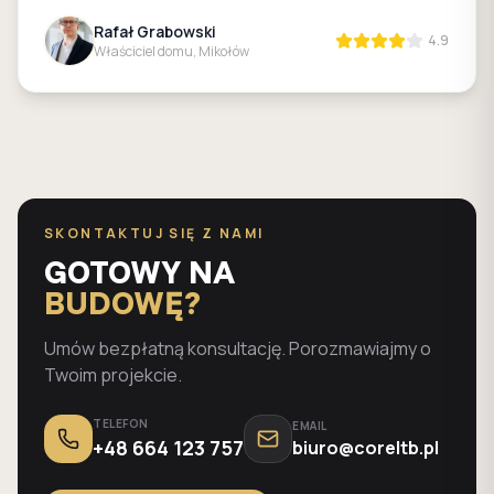
Rafał Grabowski
4.9
Właściciel domu, Mikołów
SKONTAKTUJ SIĘ Z NAMI
GOTOWY NA
BUDOWĘ?
Umów bezpłatną konsultację. Porozmawiajmy o
Twoim projekcie.
TELEFON
EMAIL
+48 664 123 757
biuro@coreltb.pl