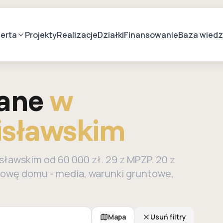
erta
Projekty
Realizacje
Działki
Finansowanie
Baza wied
lane
w
isławskim
ławskim od 60 000 zł. 29 z MPZP. 20 z
owę domu - media, warunki gruntowe,
Mapa
Usuń filtry