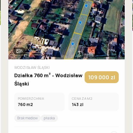
5
WODZISŁAW ŚLĄSKI
Działka 760 m² - Wodzisław
109 000
zl
Śląski
POWIERZCHNIA
CENA ZA M2
760
m2
143
zl
Brak mediow
płaska