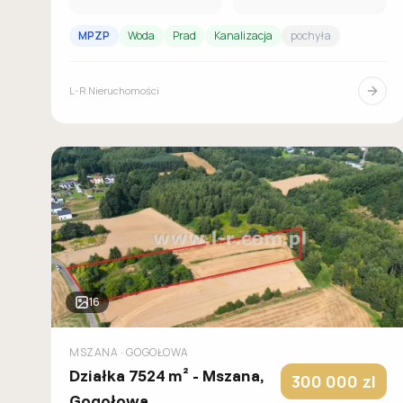
MPZP
Woda
Prad
Kanalizacja
pochyła
L-R Nieruchomości
16
MSZANA
· GOGOŁOWA
Działka 7524 m² - Mszana,
300 000
zl
Gogołowa