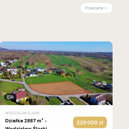
Polecane
6
WODZISŁAW ŚLĄSKI
Działka 2887 m² -
229 000
zl
Wodzisław Śląski