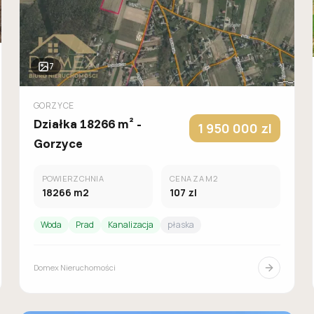
7
GORZYCE
Działka 18266 m² -
1 950 000
zl
Gorzyce
POWIERZCHNIA
CENA ZA M2
18266
m2
107
zl
Woda
Prad
Kanalizacja
płaska
Domex Nieruchomości