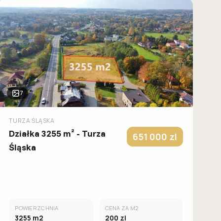
7
TURZA ŚLĄSKA
Działka 3255 m² - Turza
651 000
zl
Śląska
POWIERZCHNIA
CENA ZA M2
3255
m2
200
zl