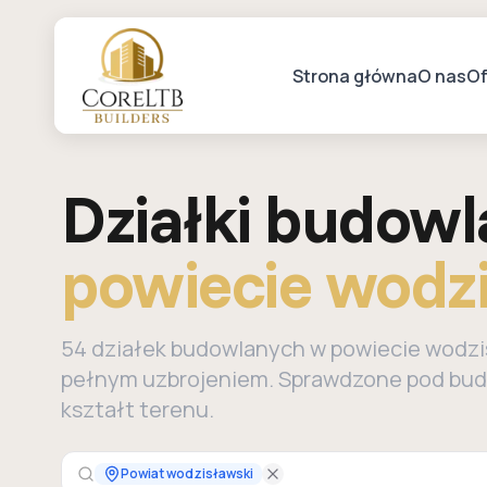
Strona główna
O nas
Of
Działki budow
powiecie wodz
54 działek budowlanych w powiecie wodzis
pełnym uzbrojeniem. Sprawdzone pod bud
kształt terenu.
Powiat wodzisławski