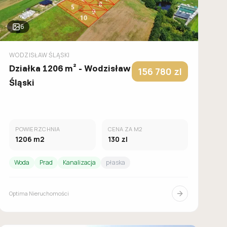
6
WODZISŁAW ŚLĄSKI
Działka 1206 m² - Wodzisław
156 780
zl
Śląski
POWIERZCHNIA
CENA ZA M2
1206
m2
130
zl
Woda
Prad
Kanalizacja
płaska
Optima Nieruchomości