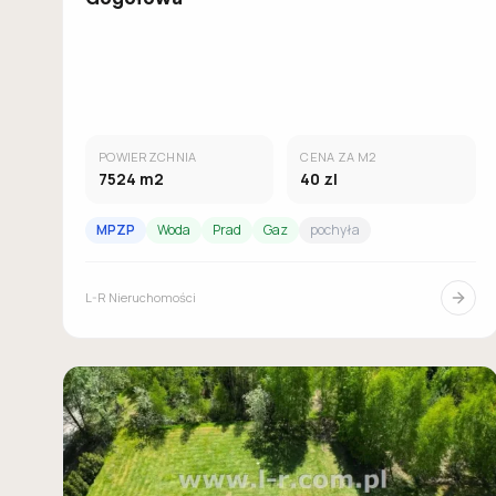
POWIERZCHNIA
CENA ZA M2
7524
m2
40
zl
MPZP
Woda
Prad
Gaz
pochyła
L-R Nieruchomości