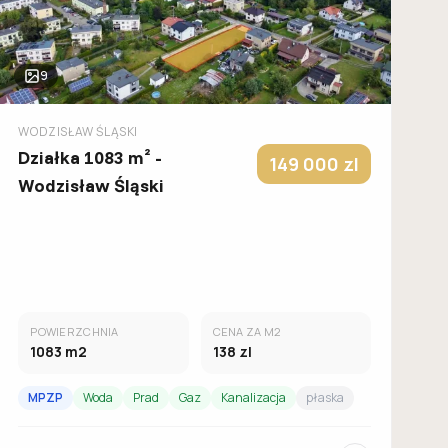
9
WODZISŁAW ŚLĄSKI
Działka 1083 m² -
149 000
zl
Wodzisław Śląski
POWIERZCHNIA
CENA ZA M2
1083
m2
138
zl
MPZP
Woda
Prad
Gaz
Kanalizacja
płaska