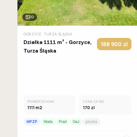
10
GORZYCE
· TURZA ŚLĄSKA
Działka 1111 m² - Gorzyce,
188 900
zl
Turza Śląska
POWIERZCHNIA
CENA ZA M2
1111
m2
170
zl
MPZP
Woda
Prad
Gaz
płaska