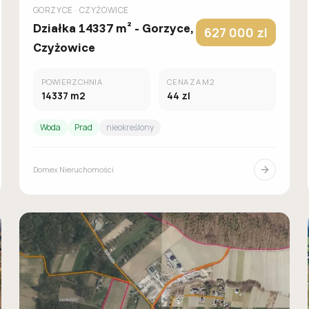
GORZYCE
· CZYŻOWICE
Działka 14337 m² - Gorzyce,
627 000
zl
Czyżowice
POWIERZCHNIA
CENA ZA M2
14337
m2
44
zl
Woda
Prad
nieokreślony
Domex Nieruchomości