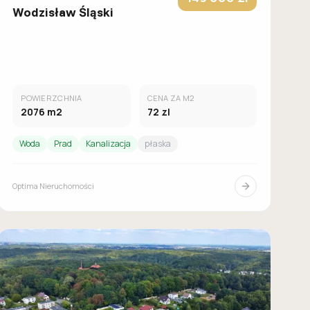
Wodzisław Śląski
POWIERZCHNIA
CENA ZA M2
2076
m2
72
zl
Woda
Prad
Kanalizacja
płaska
Optima Nieruchomości