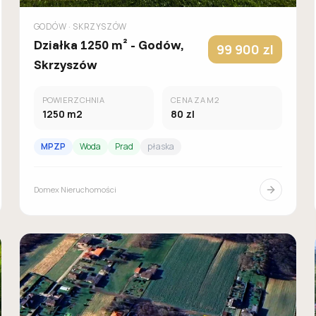
GODÓW
· SKRZYSZÓW
Działka 1250 m² - Godów,
99 900
zl
Skrzyszów
POWIERZCHNIA
CENA ZA M2
1250
m2
80
zl
MPZP
Woda
Prad
płaska
Domex Nieruchomości