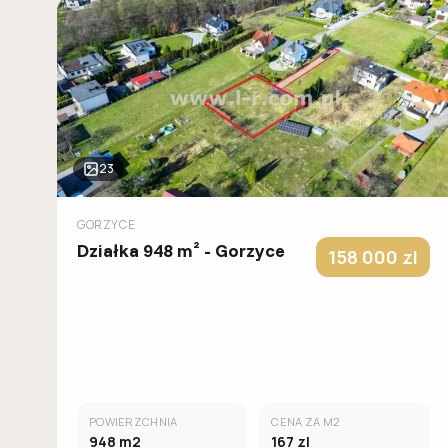
23
GORZYCE
Działka 948 m² - Gorzyce
158 000
zl
POWIERZCHNIA
CENA ZA M2
948
m2
167
zl