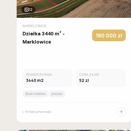
12
MARKLOWICE
Działka 3440 m² -
180 000
zl
Marklowice
POWIERZCHNIA
CENA ZA M2
3440
m2
52
zl
Brak mediow
płaska
L-R Nieruchomości