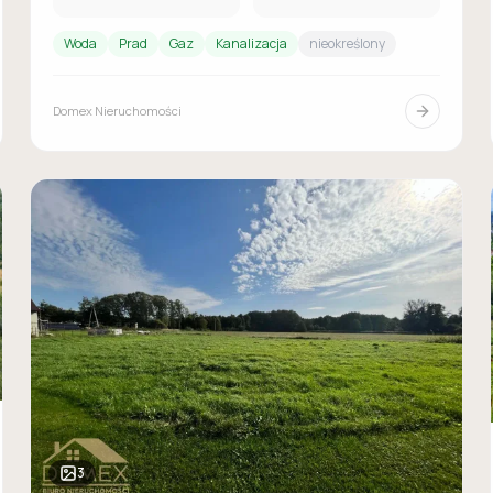
Woda
Prad
Gaz
Kanalizacja
nieokreślony
Domex Nieruchomości
3