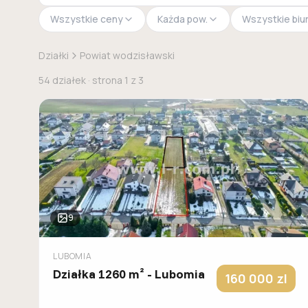
Wszystkie ceny
Każda pow.
Wszystkie biu
Działki
Powiat wodzisławski
54
działek
· strona
1
z
3
9
LUBOMIA
Działka 1260 m² - Lubomia
160 000
zl