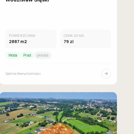
POWIERZCHNIA
CENA ZA M2
2887
m2
79
zl
Woda
Prad
płaska
Optima Nieruchomości