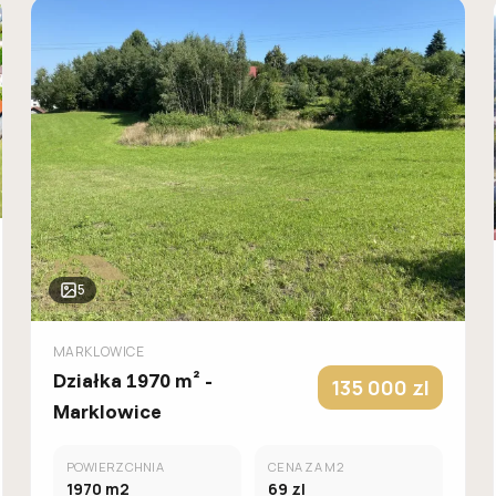
5
MARKLOWICE
Działka 1970 m² -
135 000
zl
Marklowice
POWIERZCHNIA
CENA ZA M2
1970
m2
69
zl