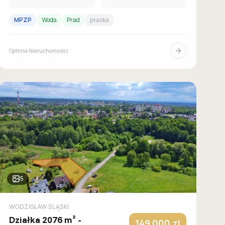
MPZP
Woda
Prad
płaska
Optima Nieruchomości
5
WODZISŁAW ŚLĄSKI
Działka 2076 m² -
149 000
zl