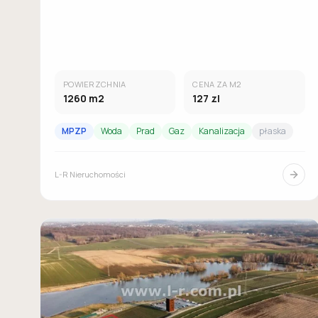
POWIERZCHNIA
CENA ZA M2
1260
m2
127
zl
MPZP
Woda
Prad
Gaz
Kanalizacja
płaska
L-R Nieruchomości