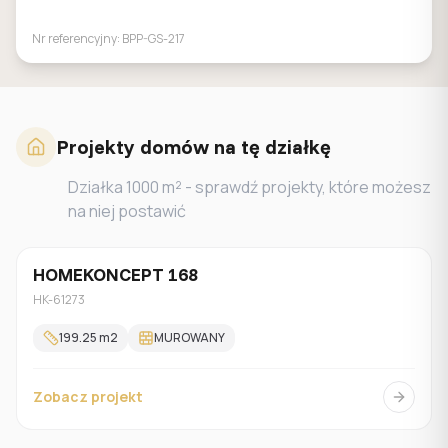
Nr referencyjny:
BPP-GS-217
Projekty domów na tę działkę
Działka
1000
m² - sprawdź projekty, które możesz
na niej postawić
HOMEKONCEPT 168
Jednorodzinny
HK-61273
199.25
m2
MUROWANY
Zobacz projekt