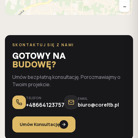
−
SKONTAKTUJ SIĘ Z NAMI
GOTOWY NA
BUDOWĘ?
Umów bezpłatną konsultację. Porozmawiajmy o
Twoim projekcie.
TELEFON
EMAIL
+48664123757
biuro@coreltb.pl
Umów Konsultację