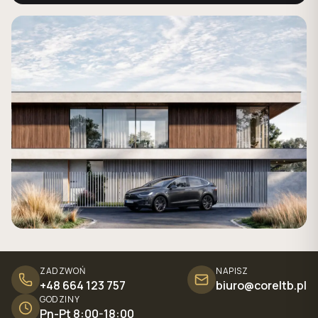
ZADZWOŃ
NAPISZ
+48 664 123 757
biuro@coreltb.pl
GODZINY
Pn-Pt 8:00-18:00