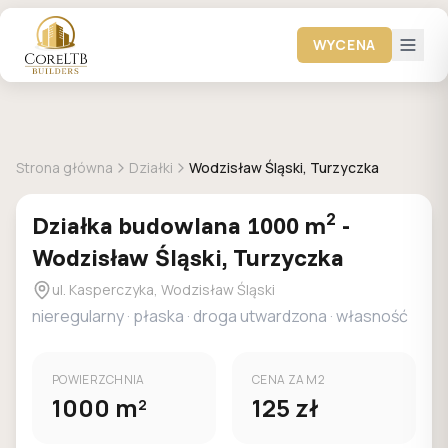
WYCENA
+
1
zdjec
DOSTEPNA
MPZP
Strona główna
Działki
Wodzisław Śląski, Turzyczka
2
Działka
budowlana
1000
m
-
Wodzisław Śląski, Turzyczka
ul. Kasperczyka, Wodzisław Śląski
nieregularny
·
płaska
·
droga utwardzona
· własność
POWIERZCHNIA
CENA ZA M2
1000
m
125
zł
2