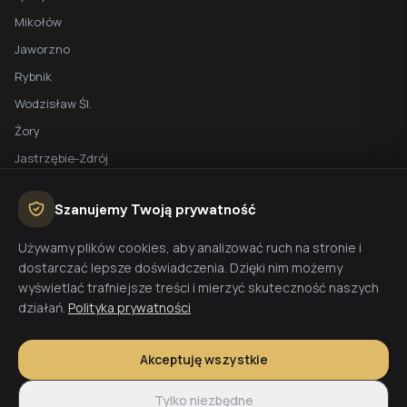
Mikołów
Jaworzno
Rybnik
Wodzisław Śl.
Żory
Jastrzębie-Zdrój
Racibórz
Szanujemy Twoją prywatność
BEZPŁATNA WYCENA
Używamy plików cookies, aby analizować ruch na stronie i
dostarczać lepsze doświadczenia. Dzięki nim możemy
Planujesz budowę domu? Skontaktuj się z nami - przygotujemy
wyświetlać trafniejsze treści i mierzyć skuteczność naszych
wycenę w 48h.
działań.
Polityka prywatności
Wyceń budowę
Akceptuję wszystkie
Tylko niezbędne