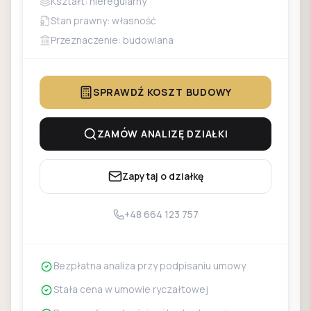
Kształt: nieregularny
Stan prawny: własność
Przeznaczenie: budowlana
SPRAWDŹ KOSZT BUDOWY
ZAMÓW ANALIZĘ DZIAŁKI
Zapytaj o działkę
+48 664 123 757
Bezpłatna analiza przy podpisaniu umowy
Stała cena w umowie ryczałtowej