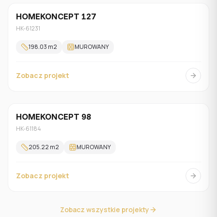
HOMEKONCEPT 127
Z poddaszem
HK-61231
198.03
m2
MUROWANY
Zobacz projekt
HOMEKONCEPT 98
Z poddaszem
HK-61184
205.22
m2
MUROWANY
Zobacz projekt
Zobacz wszystkie projekty