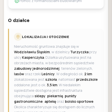
Pomoc z formalnościami budowlanymi
O działce
LOKALIZACJA I OTOCZENIE
Nieruchomość gruntowa znajduje się w
Wodzisławiu Śląskim
, w dzielnicy
Turzyczka
przy
ulicy
Kasperczyka
. Działka usytuowana jest na
obrzeżach miasta, w bezpośrednim sąsiedztwie
zabudowy jednorodzinnej
, terenów zielonych,
lasów
oraz rzeki
Leśnicy
. W odległości ok.
2 km
zlokalizowana jest
szkoła
, natomiast
przedszkole
oddalone jest o ok.
3,5 km
. W niedalekim
sąsiedztwie dostępna jest infrastruktura
obejmująca
sklepy
,
piekarnię
,
punkty
gastronomiczne
,
aptekę
oraz
boisko sportowe
.
Okolica charakteryzuje się dostępem do licznych