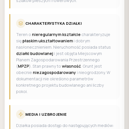
szlaków pieszych i rowerowych.
CHARAKTERYSTYKA DZIAŁKI
Teren o
nieregularnym kształcie
charakteryzuje
się
płaskim ukształtowaniem
i dobrym
nasłonecznieniem. Nieruchomość posiada status
działki budowlanej
i jest objęta Miejscowym
Planem Zagospodarowania Przestrzennego
(
MPZP
). Stan prawny to
własność
. Grunt jest
obecnie
niezagospodarowany
i nieogrodzony. W
dokumentacji nie określono parametrów
konkretnego projektu budowlanego ani liczby
pokoi.
MEDIA I UZBROJENIE
Działka posiada dostęp do następujących mediów: