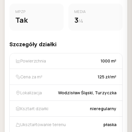
MPZP
MEDIA
Tak
3
/4
Szczegóły działki
Powierzchnia
1000 m²
Cena za m²
125 zł/m²
Lokalizacja
Wodzisław Śląski, Turzyczka
Kształt działki
nieregularny
Ukształtowanie terenu
płaska