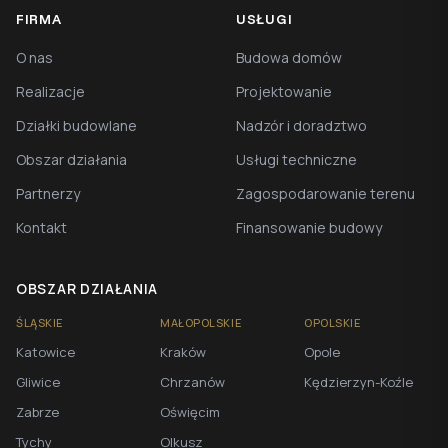
FIRMA
USŁUGI
O nas
Budowa domów
Realizacje
Projektowanie
Działki budowlane
Nadzór i doradztwo
Obszar działania
Usługi techniczne
Partnerzy
Zagospodarowanie terenu
Kontakt
Finansowanie budowy
OBSZAR DZIAŁANIA
ŚLĄSKIE
MAŁOPOLSKIE
OPOLSKIE
Katowice
Kraków
Opole
Gliwice
Chrzanów
Kędzierzyn-Koźle
Zabrze
Oświęcim
Tychy
Olkusz