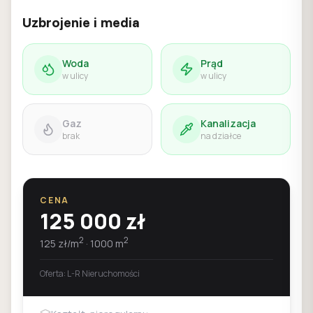
Uzbrojenie i media
Woda
Prąd
w ulicy
w ulicy
Gaz
Kanalizacja
brak
na działce
CENA
125 000
zł
2
2
125
zł/m
·
1000
m
Oferta:
L-R Nieruchomości