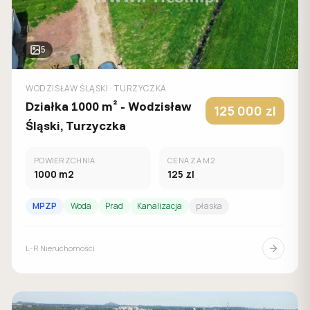
5
WODZISŁAW ŚLĄSKI
· TURZYCZKA
Działka 1000 m² - Wodzisław
125 000
zl
Śląski, Turzyczka
POWIERZCHNIA
CENA ZA M2
1000
m2
125
zl
MPZP
Woda
Prad
Kanalizacja
płaska
L-R Nieruchomości