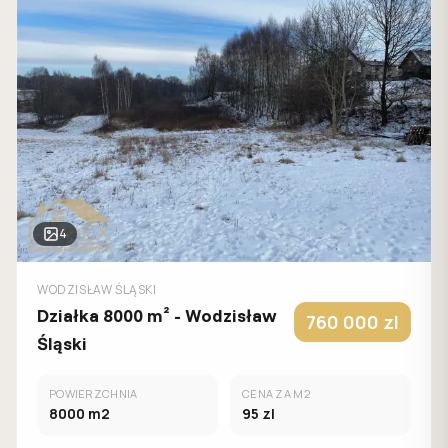
4
WODZISŁAW ŚLĄSKI
Działka 8000 m² - Wodzisław
760 000
zl
Śląski
POWIERZCHNIA
CENA ZA M2
8000
m2
95
zl