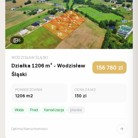
6
WODZISŁAW ŚLĄSKI
Działka 1206 m² - Wodzisław
156 780
zl
Śląski
POWIERZCHNIA
CENA ZA M2
1206
m2
130
zl
Woda
Prad
Kanalizacja
płaska
Optima Nieruchomości