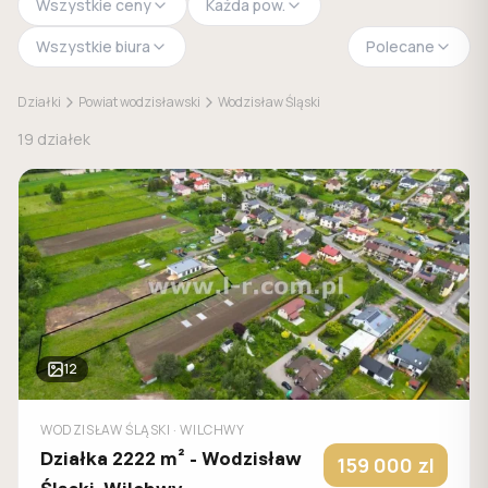
Wszystkie ceny
Każda pow.
Wszystkie biura
Polecane
Działki
Powiat wodzisławski
Wodzisław Śląski
19
działek
12
WODZISŁAW ŚLĄSKI
· WILCHWY
Działka 2222 m² - Wodzisław
159 000
zl