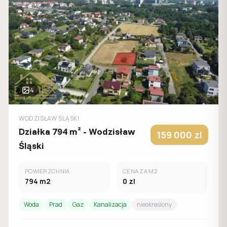
4
WODZISŁAW ŚLĄSKI
Działka 794 m² - Wodzisław
159 000
zl
Śląski
POWIERZCHNIA
CENA ZA M2
794
m2
0
zl
Woda
Prad
Gaz
Kanalizacja
nieokreślony