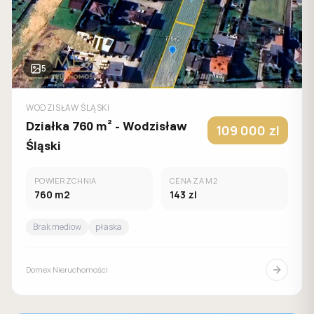
5
WODZISŁAW ŚLĄSKI
Działka 760 m² - Wodzisław
109 000
zl
Śląski
POWIERZCHNIA
CENA ZA M2
760
m2
143
zl
Brak mediow
płaska
Domex Nieruchomości