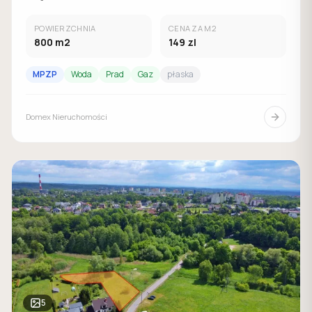
POWIERZCHNIA
CENA ZA M2
800
m2
149
zl
MPZP
Woda
Prad
Gaz
płaska
Domex Nieruchomości
5