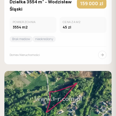
Działka 3554 m² - Wodzisław
159 000
zl
Śląski
POWIERZCHNIA
CENA ZA M2
3554
m2
45
zl
Brak mediow
nieokreślony
Domex Nieruchomości