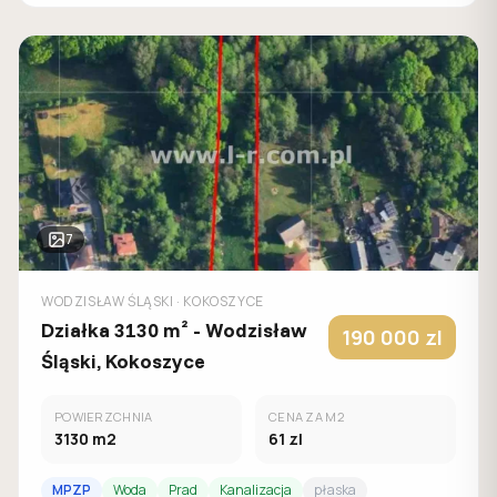
7
WODZISŁAW ŚLĄSKI
· KOKOSZYCE
Działka 3130 m² - Wodzisław
190 000
zl
Śląski, Kokoszyce
POWIERZCHNIA
CENA ZA M2
3130
m2
61
zl
MPZP
Woda
Prad
Kanalizacja
płaska