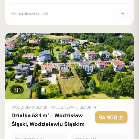
Optima Nieruchomości
9
WODZISŁAW ŚLĄSKI
· WODZISŁAWIU ŚLĄSKIM
Działka 534 m² - Wodzisław
94 900
zl
Śląski, Wodzisławiu Śląskim