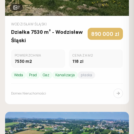
7
WODZISŁAW ŚLĄSKI
Działka 7530 m² - Wodzisław
890 000
zl
Śląski
POWIERZCHNIA
CENA ZA M2
7530
m2
118
zl
Woda
Prad
Gaz
Kanalizacja
płaska
Domex Nieruchomości