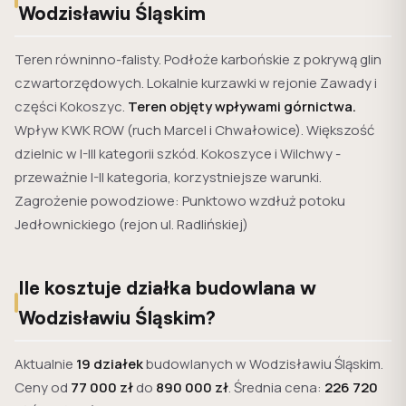
Wodzisławiu Śląskim
Teren równinno-falisty. Podłoże karbońskie z pokrywą glin
czwartorzędowych. Lokalnie kurzawki w rejonie Zawady i
części Kokoszyc.
Teren objęty wpływami górnictwa.
Wpływ KWK ROW (ruch Marcel i Chwałowice). Większość
dzielnic w I-III kategorii szkód. Kokoszyce i Wilchwy -
przeważnie I-II kategoria, korzystniejsze warunki.
Zagrożenie powodziowe: Punktowo wzdłuż potoku
Jedłownickiego (rejon ul. Radlińskiej)
Ile kosztuje działka budowlana w
Wodzisławiu Śląskim?
Aktualnie
19 działek
budowlanych w Wodzisławiu Śląskim.
Ceny od
77 000 zł
do
890 000 zł
. Średnia cena:
226 720