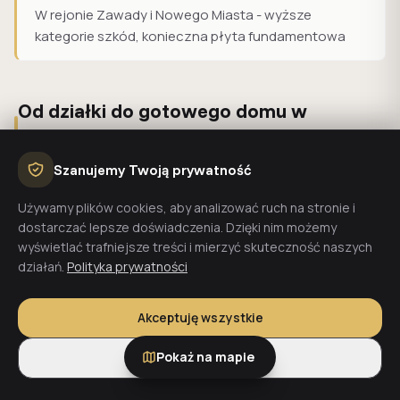
W rejonie Zawady i Nowego Miasta - wyższe
kategorie szkód, konieczna płyta fundamentowa
Od działki do gotowego domu w
Wodzisławiu Śląskim
Szanujemy Twoją prywatność
Masz już działkę w Wodzisławiu Śląskim?
Sprawdź koszt
Używamy plików cookies, aby analizować ruch na stronie i
budowy domu
- kalkulator online w 2 minuty. Nie masz
dostarczać lepsze doświadczenia. Dzięki nim możemy
jeszcze działki?
Zamów bezpłatną analizę
- ocenimy
wyświetlać trafniejsze treści i mierzyć skuteczność naszych
warunki gruntowe, media i możliwości zabudowy
działań.
Polityka prywatności
wybranego terenu.
Akceptuję wszystkie
Działki w okolicy
Pokaż na mapie
Tylko niezbędne