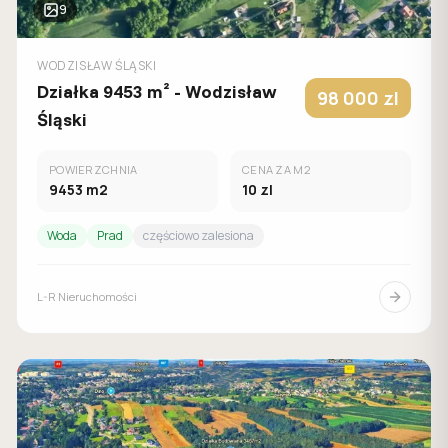
9
WODZISŁAW ŚLĄSKI
Działka 9453 m² - Wodzisław
98 000
zl
Śląski
POWIERZCHNIA
CENA ZA M2
9453
m2
10
zl
Woda
Prad
częściowo zalesiona
L-R Nieruchomości