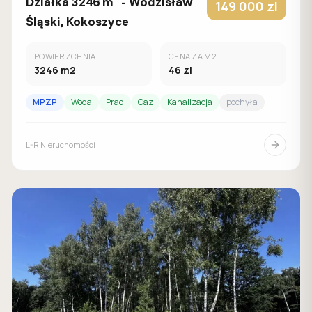
Działka 3246 m² - Wodzisław
149 000
zl
Śląski, Kokoszyce
POWIERZCHNIA
CENA ZA M2
3246
m2
46
zl
MPZP
Woda
Prad
Gaz
Kanalizacja
pochyła
L-R Nieruchomości