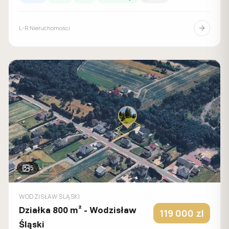
L-R Nieruchomości
5
WODZISŁAW ŚLĄSKI
Działka 800 m² - Wodzisław
119 000
zl
Śląski