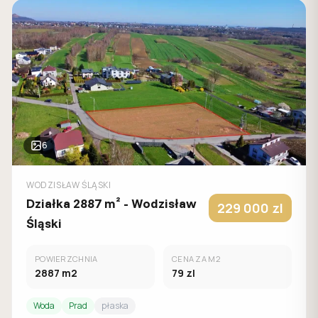
6
WODZISŁAW ŚLĄSKI
Działka 2887 m² - Wodzisław
229 000
zl
Śląski
POWIERZCHNIA
CENA ZA M2
2887
m2
79
zl
Woda
Prad
płaska