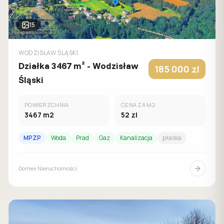
15
WODZISŁAW ŚLĄSKI
Działka 3467 m² - Wodzisław
185 000
zl
Śląski
POWIERZCHNIA
CENA ZA M2
3467
m2
52
zl
MPZP
Woda
Prad
Gaz
Kanalizacja
płaska
Domex Nieruchomości