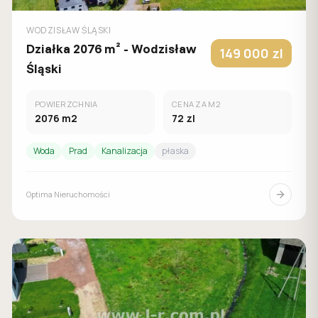
WODZISŁAW ŚLĄSKI
Działka 2076 m² - Wodzisław
149 000
zl
Śląski
POWIERZCHNIA
CENA ZA M2
2076
m2
72
zl
Woda
Prad
Kanalizacja
płaska
Optima Nieruchomości