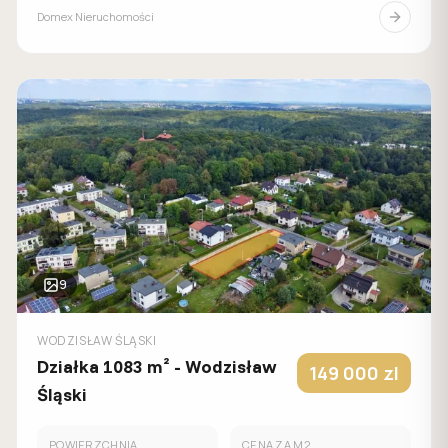
Domex Nieruchomości
9
WODZISŁAW ŚLĄSKI
Działka 1083 m² - Wodzisław
149 000
zl
Śląski
POWIERZCHNIA
CENA ZA M2