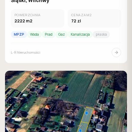
Śląski, Wilchwy
POWIERZCHNIA
CENA ZA M2
2222
m2
72
zl
MPZP
Woda
Prad
Gaz
Kanalizacja
płaska
L-R Nieruchomości