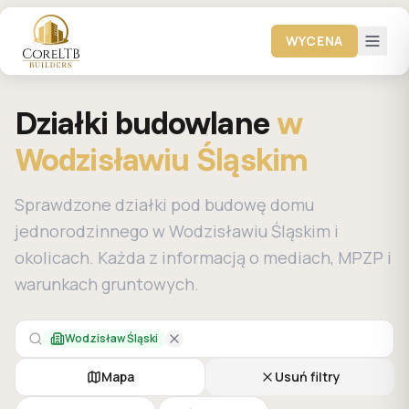
WYCENA
Działki budowlane
w
Wodzisławiu Śląskim
Sprawdzone działki pod budowę domu
jednorodzinnego w Wodzisławiu Śląskim i
okolicach. Każda z informacją o mediach, MPZP i
warunkach gruntowych.
Wodzisław Śląski
Mapa
Usuń filtry