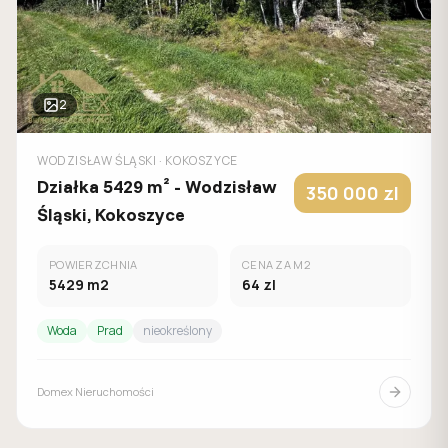
2
WODZISŁAW ŚLĄSKI
· KOKOSZYCE
Działka 5429 m² - Wodzisław
350 000
zl
Śląski, Kokoszyce
POWIERZCHNIA
CENA ZA M2
5429
m2
64
zl
Woda
Prad
nieokreślony
Domex Nieruchomości