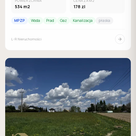
POWIERZCHNIA
CENA ZA M2
534
m2
178
zl
MPZP
Woda
Prad
Gaz
Kanalizacja
płaska
L-R Nieruchomości