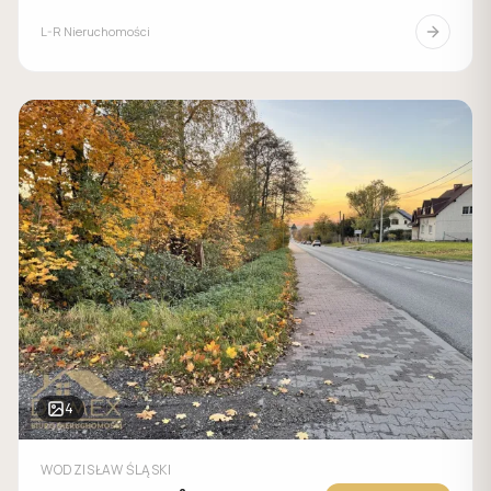
L-R Nieruchomości
4
WODZISŁAW ŚLĄSKI