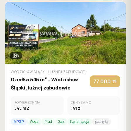
5
WODZISŁAW ŚLĄSKI
· LUŹNEJ ZABUDOWIE
Działka 545 m² - Wodzisław
77 000
zl
Śląski, luźnej zabudowie
POWIERZCHNIA
CENA ZA M2
545
m2
141
zl
MPZP
Woda
Prad
Gaz
Kanalizacja
pochyła