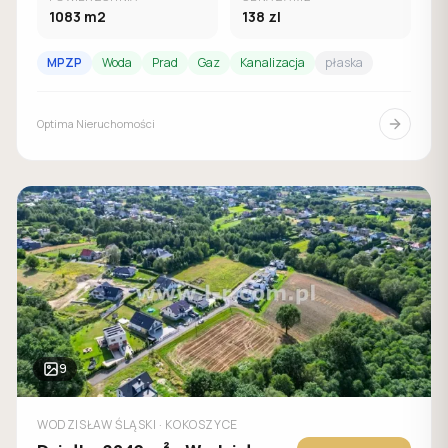
1083
m2
138
zl
MPZP
Woda
Prad
Gaz
Kanalizacja
płaska
Optima Nieruchomości
9
WODZISŁAW ŚLĄSKI
· KOKOSZYCE