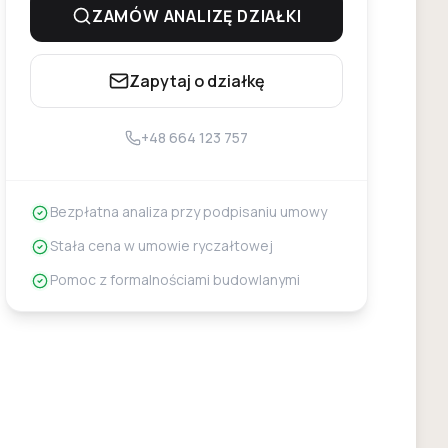
ZAMÓW ANALIZĘ DZIAŁKI
Zapytaj o działkę
+48 664 123 757
Bezpłatna analiza przy podpisaniu umowy
Stała cena w umowie ryczałtowej
Pomoc z formalnościami budowlanymi