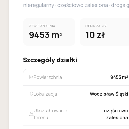
nieregularny
·
częściowo zalesiona
·
droga 
POWIERZCHNIA
CENA ZA M2
9453
m
10
zł
2
Szczegóły działki
Powierzchnia
9453 m²
Lokalizacja
Wodzisław Śląski
Ukształtowanie
częściowo
terenu
zalesiona