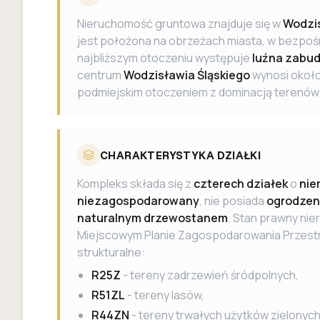
Nieruchomość gruntowa znajduje się w
Wodzis
jest położona na obrzeżach miasta, w bezpo
najbliższym otoczeniu występuje
luźna zabu
centrum
Wodzisławia Śląskiego
wynosi okoł
podmiejskim otoczeniem z dominacją terenów 
CHARAKTERYSTYKA DZIAŁKI
Kompleks składa się z
czterech działek
o
nie
niezagospodarowany
, nie posiada
ogrodzen
naturalnym drzewostanem
. Stan prawny ni
Miejscowym Planie Zagospodarowania Przest
strukturalne:
R25Z
- tereny zadrzewień śródpolnych,
R51ZL
- tereny lasów,
R44ZN
- tereny trwałych użytków zielonych 