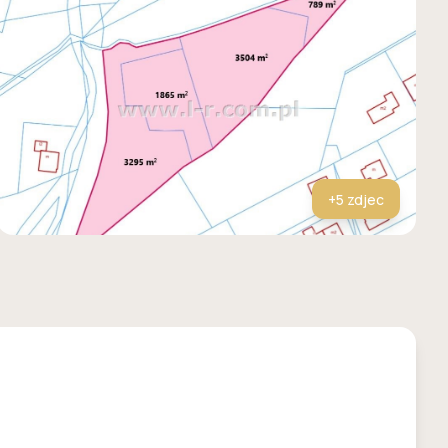
+
5
zdjec