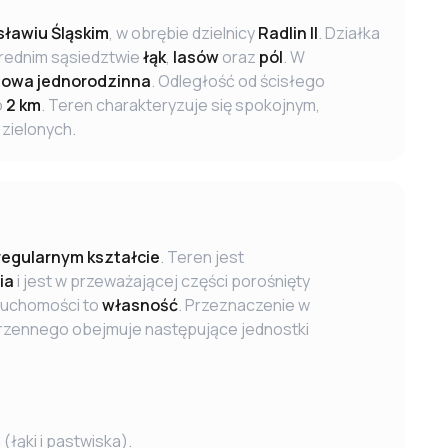
ławiu Śląskim
, w obrębie dzielnicy
Radlin II
. Działka
średnim sąsiedztwie
łąk
,
lasów
oraz
pól
. W
dowa jednorodzinna
. Odległość od ścisłego
o
2 km
. Teren charakteryzuje się spokojnym,
zielonych.
regularnym kształcie
. Teren jest
ia
i jest w przeważającej części porośnięty
eruchomości to
własność
. Przeznaczenie w
rzennego obejmuje następujące jednostki
(łąki i pastwiska).