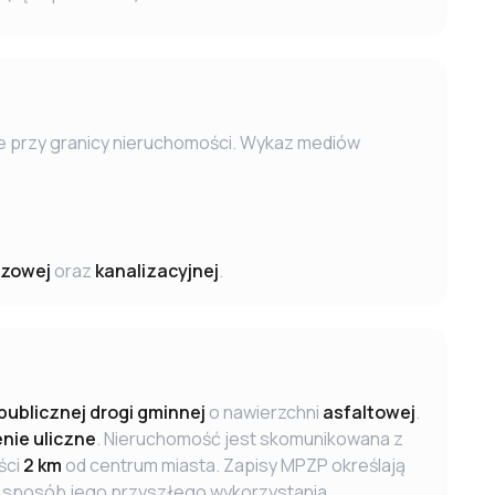
dze przy granicy nieruchomości. Wykaz mediów
zowej
oraz
kanalizacyjnej
.
publicznej drogi gminnej
o nawierzchni
asfaltowej
.
nie uliczne
. Nieruchomość jest skomunikowana z
ści
2 km
od centrum miasta. Zapisy MPZP określają
e sposób jego przyszłego wykorzystania.