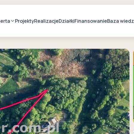
erta
Projekty
Realizacje
Działki
Finansowanie
Baza wied