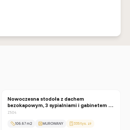
Parterowy
Nowoczesna stodoła z dachem
bezokapowym, 3 sypialniami i gabinetem na
parterze
Z504
106.67
m2
MUROWANY
335 tys. zł