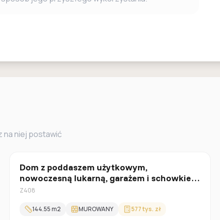
 na niej postawić
Z poddaszem
Dom z poddaszem użytkowym,
nowoczesną lukarną, garażem i schowkiem
na rowery.
Z408
144.55
m2
MUROWANY
577 tys. zł