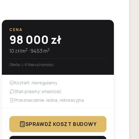
CENA
98 000
zł
2
2
10
zł/m
·
9453
m
Oferta:
L-R Nieruchomości
Kształt: nieregularny
Stan prawny: własność
Przeznaczenie: leśna, rekreacyjna
SPRAWDŹ KOSZT BUDOWY