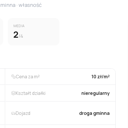
gminna
· własność
MEDIA
2
/4
Cena za m²
10 zł/m²
Kształt działki
nieregularny
Dojazd
droga gminna