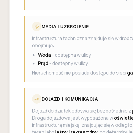
MEDIA I UZBROJENIE
Infrastruktura techniczna znajduje się w dro
obejmuje:
Woda
- dostępna w ulicy,
Prąd
- dostępny w ulicy.
Nieruchomość nie posiada dostępu do sieci
ga
DOJAZD I KOMUNIKACJA
Dojazd do działek odbywa się bezpośrednio z
Droga dojazdowa jest wyposażona w
oświetle
infrastrukturą miejską, znajdując się w odległo
teren jako
leśny i rekreacyjny
, co determinuj