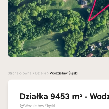
Strona główna
Działki
Wodzisław Śląski
Działka
9453
m
-
Wodz
2
Wodzisław Śląski