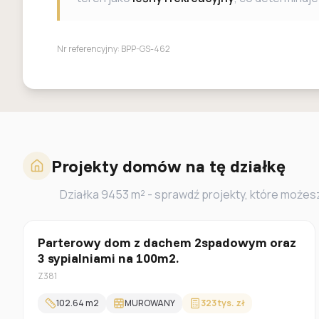
Nr referencyjny:
BPP-GS-462
Projekty domów na tę działkę
Działka
9453
m² - sprawdź projekty, które możesz
Parterowy
Parterowy dom z dachem 2spadowym oraz
3 sypialniami na 100m2.
Z381
102.64
m2
MUROWANY
323 tys. zł