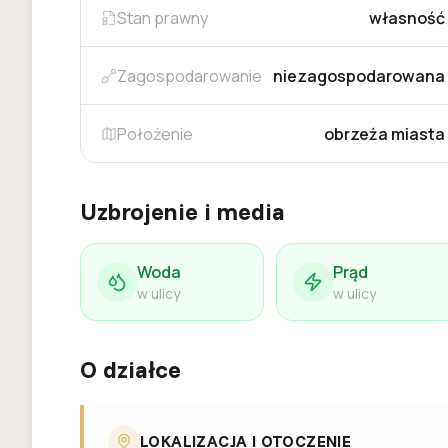
Stan prawny
własność
Zagospodarowanie
niezagospodarowana
Położenie
obrzeża miasta
Uzbrojenie i media
Woda
Prąd
w ulicy
w ulicy
O działce
LOKALIZACJA I OTOCZENIE