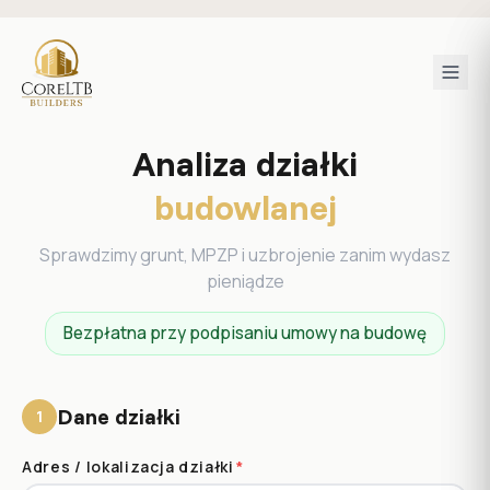
Analiza działki
budowlanej
Sprawdzimy grunt, MPZP i uzbrojenie zanim wydasz
pieniądze
Bezpłatna przy podpisaniu umowy na budowę
Dane działki
1
Adres / lokalizacja działki
*