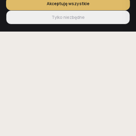
Akceptuję wszystkie
Tylko niezbędne
15+ lat doświadczenia
Stała cena
Zespołu inżynierskiego na
Kwota z umowy to kwota
Śląsku i w Małopolsce
końcowa - bez
niespodzianek