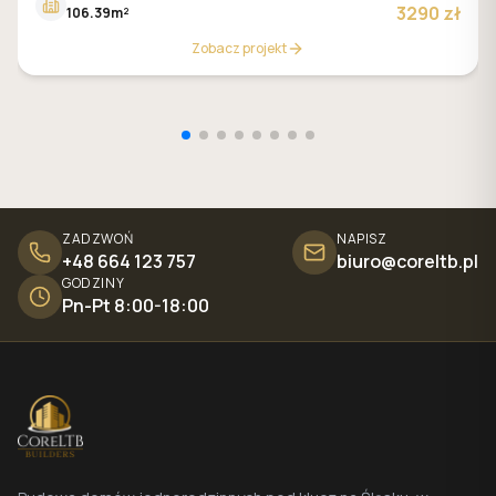
3290 zł
106.39m²
Zobacz projekt
ZADZWOŃ
NAPISZ
+48 664 123 757
biuro@coreltb.pl
GODZINY
Pn-Pt 8:00-18:00