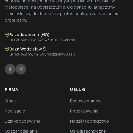
Budowa domów jednorodzinnych pod klucz na Śląsku, w
Małopolsce i na Opolszczyźnie. Od ponad 16 lat łączymy
rzemieślniczą dokładność z profesjonalnym zarządzaniem
projektami.
Baza Jaworzno (HQ)
ul. Grunwaldzka 34a, 43-600 Jaworzno
Baza Wodzisław Śl.
ul. Wałowa 55, 44-300 Wodzisław Śląski
FIRMA
USŁUGI
O nas
Budowa domów
Realizacje
Projektowanie
Działki budowlane
Nadzór i doradztwo
Obszar działania
Usługi techniczne