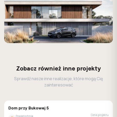
Zobacz również inne projekty
Sprawdź nasze inne realizacje, które mogą Cię
zainteresować
GALERIA DOMÓW
Dom przy Bukowej 5
Cena projektu
Powierzchnia