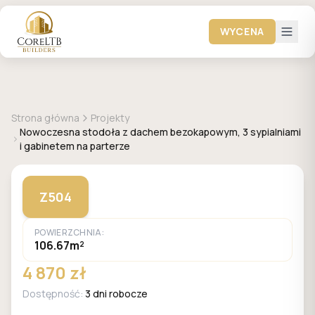
WYCENA
+
1
zdjęć
Z500
Strona główna
Projekty
Nowoczesna stodoła z dachem bezokapowym, 3 sypialniami
i gabinetem na parterze
Z504
POWIERZCHNIA:
106.67m²
4 870 zł
Dostępność:
3 dni robocze