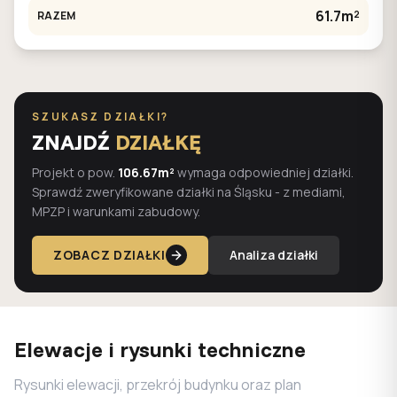
61.7m²
RAZEM
SZUKASZ DZIAŁKI?
ZNAJDŹ
DZIAŁKĘ
Projekt o pow.
106.67m²
wymaga odpowiedniej działki.
Sprawdź zweryfikowane działki na Śląsku - z mediami,
MPZP i warunkami zabudowy.
ZOBACZ DZIAŁKI
Analiza działki
Elewacje i rysunki techniczne
Rysunki elewacji, przekrój budynku oraz plan