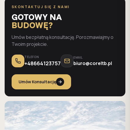
SKONTAKTUJ SIĘ Z NAMI
GOTOWY NA
BUDOWĘ?
Umów bezpłatną konsultację. Porozmawiajmy o
Twoim projekcie.
TELEFON
EMAIL
+48664123757
biuro@coreltb.pl
Umów Konsultację