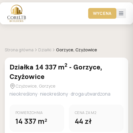
WYCENA
DOSTEPNA
Strona główna
Działki
Gorzyce, Czyżowice
2
Działka
14 337
m
-
Gorzyce,
Czyżowice
Czyżowice, Gorzyce
nieokreślony
·
nieokreślony
·
droga utwardzona
POWIERZCHNIA
CENA ZA M2
14 337
m
44
zł
2