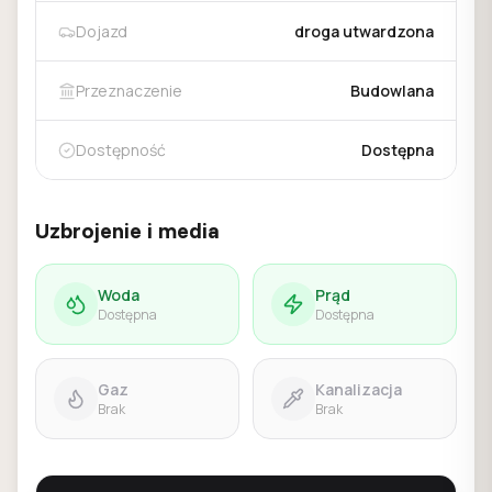
Dojazd
droga utwardzona
Przeznaczenie
Budowlana
Dostępność
Dostępna
Uzbrojenie i media
Woda
Prąd
Dostępna
Dostępna
Gaz
Kanalizacja
Brak
Brak