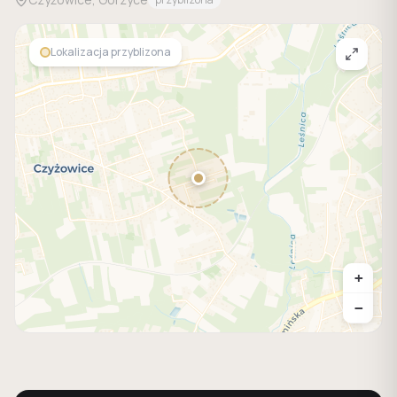
Lokalizacja przyblizona
+
−