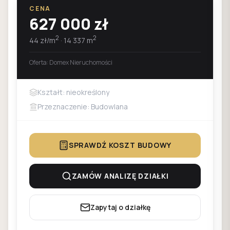
CENA
627 000
zł
2
2
44
zł/m
·
14 337
m
Oferta:
Domex Nieruchomości
Kształt: nieokreślony
Przeznaczenie: Budowlana
SPRAWDŹ KOSZT BUDOWY
ZAMÓW ANALIZĘ DZIAŁKI
Zapytaj o działkę