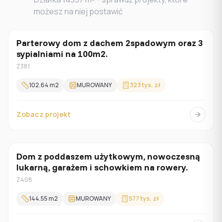
możesz na niej postawić
Parterowy dom z dachem 2spadowym oraz 3
Parterowy
sypialniami na 100m2.
Z381
102.64
m2
MUROWANY
323 tys. zł
Zobacz projekt
Dom z poddaszem użytkowym, nowoczesną
Z poddaszem
lukarną, garażem i schowkiem na rowery.
Z408
144.55
m2
MUROWANY
577 tys. zł