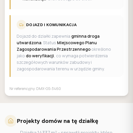
DOJAZD I KOMUNIKACJA
Dojazd do działki zapewnia
gminna droga
utwardzona
. Status
Miejscowego Planu
Zagospodarowania Przestrzennego
określono
jako
do weryfikacji
, co wymaga potwierdzenia
szczegółowych warunków zabudowy i
zagospodarowania terenu w urzędzie gminy.
Nr referencyjny:
DMX-GS-3460
Projekty domów na tę działkę
Działka
14337
m² - sprawdź projekty, które