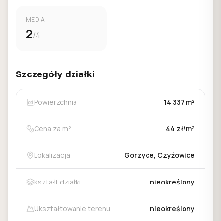
MEDIA
2
/4
Szczegóły działki
Powierzchnia
14 337 m²
Cena za m²
44 zł/m²
Lokalizacja
Gorzyce, Czyżowice
Kształt działki
nieokreślony
Ukształtowanie terenu
nieokreślony