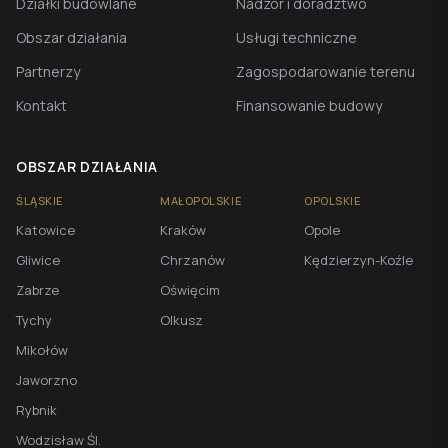
Działki budowlane
Nadzór i doradztwo
Obszar działania
Usługi techniczne
Partnerzy
Zagospodarowanie terenu
Kontakt
Finansowanie budowy
OBSZAR DZIAŁANIA
ŚLĄSKIE
MAŁOPOLSKIE
OPOLSKIE
Katowice
Kraków
Opole
Gliwice
Chrzanów
Kędzierzyn-Koźle
Zabrze
Oświęcim
Tychy
Olkusz
Mikołów
Jaworzno
Rybnik
Wodzisław Śl.