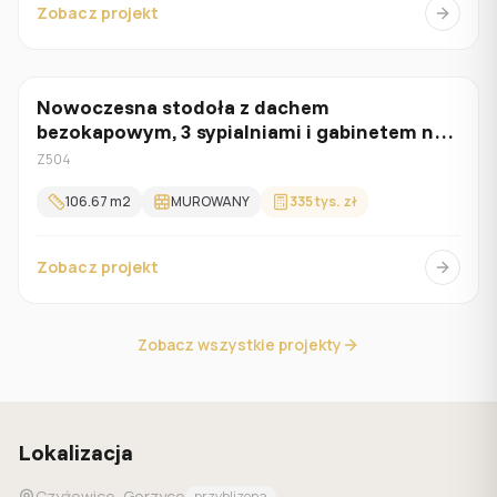
Zobacz projekt
Nowoczesna stodoła z dachem
Parterowy
bezokapowym, 3 sypialniami i gabinetem na
parterze
Z504
106.67
m2
MUROWANY
335 tys. zł
Zobacz projekt
Zobacz wszystkie projekty
Lokalizacja
Czyżowice, Gorzyce
przyblizona