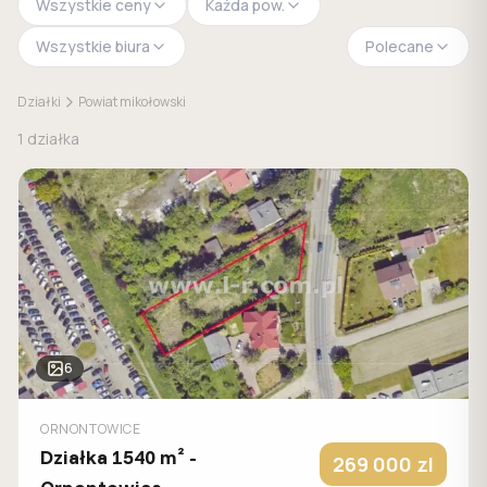
Wszystkie ceny
Każda pow.
Wszystkie biura
Polecane
Działki
Powiat mikołowski
1
działka
6
ORNONTOWICE
Działka 1540 m² -
269 000
zl