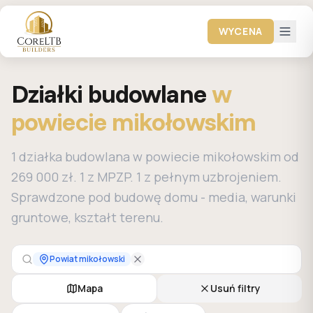
WYCENA
Działki budowlane
w
powiecie mikołowskim
1 działka budowlana w powiecie mikołowskim od
269 000 zł. 1 z MPZP. 1 z pełnym uzbrojeniem.
Sprawdzone pod budowę domu - media, warunki
gruntowe, kształt terenu.
Powiat mikołowski
Mapa
Usuń filtry