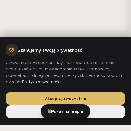
Szanujemy Twoją prywatność
Używamy plików cookies, aby analizować ruch na stronie i
dostarczać lepsze doświadczenia. Dzięki nim możemy
wyświetlać trafniejsze treści i mierzyć skuteczność naszych
działań.
Polityka prywatności
Akceptuję wszystkie
Pokaż na mapie
Tylko niezbędne