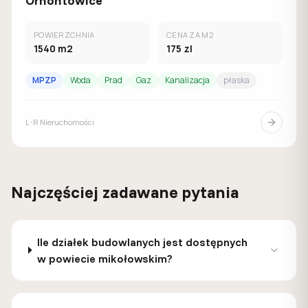
Ornontowice
POWIERZCHNIA
CENA ZA M2
1540
m2
175
zl
MPZP
Woda
Prad
Gaz
Kanalizacja
płaska
L-R Nieruchomości
Najczęściej zadawane pytania
Ile działek budowlanych jest dostępnych
w powiecie mikołowskim?