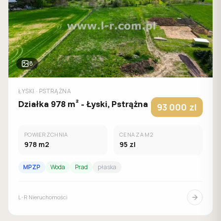
8
ŁYSKI
· PSTRĄŻNA
Działka 978 m² - Łyski, Pstrążna
93 000
zl
POWIERZCHNIA
CENA ZA M2
978
m2
95
zl
MPZP
Woda
Prad
płaska
L-R Nieruchomości