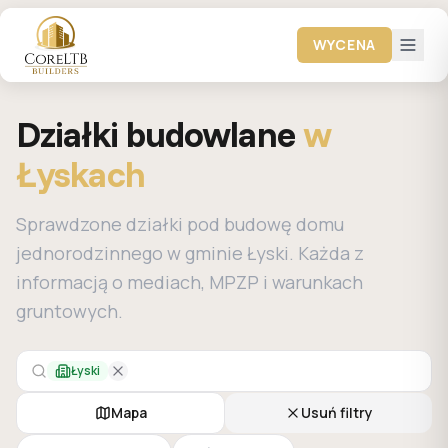
WYCENA
Działki budowlane
w
Łyskach
Sprawdzone działki pod budowę domu
jednorodzinnego w gminie Łyski. Każda z
informacją o mediach, MPZP i warunkach
gruntowych.
Łyski
Mapa
Usuń filtry