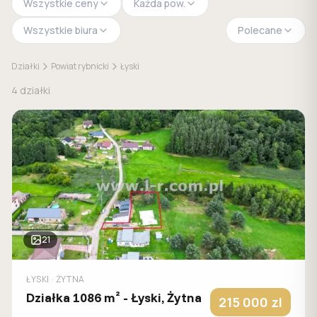
Wszystkie ceny
Każda pow.
Wszystkie biura
Polecane
Działki
Powiat rybnicki
Łyski
4
działki
21
ŁYSKI
· ŻYTNA
Działka 1086 m² - Łyski, Żytna
215 000
zl