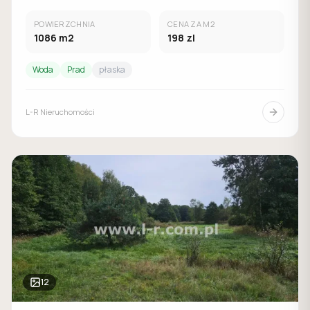
POWIERZCHNIA
CENA ZA M2
1086
m2
198
zl
Woda
Prad
płaska
L-R Nieruchomości
12