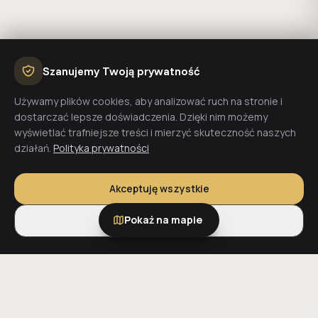
Szanujemy Twoją prywatność
Używamy plików cookies, aby analizować ruch na stronie i
dostarczać lepsze doświadczenia. Dzięki nim możemy
wyświetlać trafniejsze treści i mierzyć skuteczność naszych
działań.
Polityka prywatności
Akceptuję wszystkie
Pokaż na mapie
Tylko niezbędne