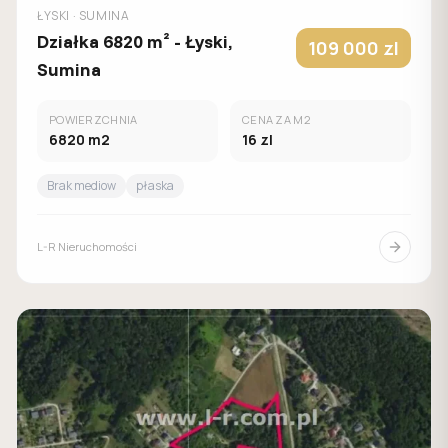
ŁYSKI
· SUMINA
Działka 6820 m² - Łyski,
109 000
zl
Sumina
POWIERZCHNIA
CENA ZA M2
6820
m2
16
zl
Brak mediow
płaska
L-R Nieruchomości