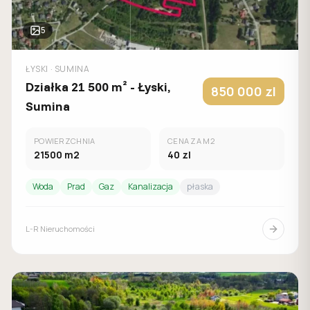
5
ŁYSKI
· SUMINA
Działka 21 500 m² - Łyski,
850 000
zl
Sumina
POWIERZCHNIA
CENA ZA M2
21500
m2
40
zl
Woda
Prad
Gaz
Kanalizacja
płaska
L-R Nieruchomości