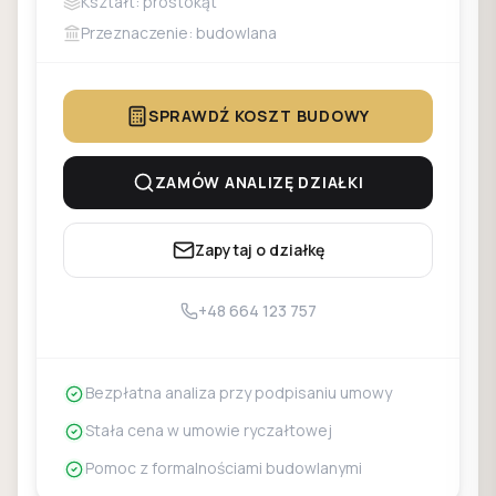
Kształt: prostokąt
Przeznaczenie: budowlana
SPRAWDŹ KOSZT BUDOWY
ZAMÓW ANALIZĘ DZIAŁKI
Zapytaj o działkę
+48 664 123 757
Bezpłatna analiza przy podpisaniu umowy
Stała cena w umowie ryczałtowej
Pomoc z formalnościami budowlanymi