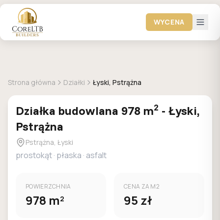
WYCENA
+
4
zdjec
DOSTEPNA
MPZP
Strona główna
Działki
Łyski, Pstrążna
2
Działka
budowlana
978
m
-
Łyski,
Pstrążna
Pstrążna, Łyski
prostokąt
·
płaska
·
asfalt
POWIERZCHNIA
CENA ZA M2
978
m
95
zł
2