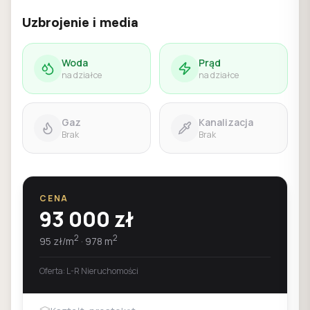
Uzbrojenie i media
Woda
Prąd
na działce
na działce
Gaz
Kanalizacja
Brak
Brak
CENA
93 000
zł
2
2
95
zł/m
·
978
m
Oferta:
L-R Nieruchomości