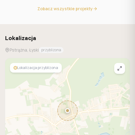
Zobacz wszystkie projekty
Lokalizacja
Pstrążna, Łyski
przyblizona
Lokalizacja przyblizona