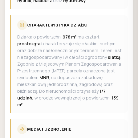
Rybnik
,
Racibórz
oraz
Rydułtowy
.
CHARAKTERYSTYKA DZIAŁKI
Działka o powierzchni
978 m²
ma kształt
prostokąta
i charakteryzuje się płaskim, suchym
oraz dobrze nasłonecznionym terenem. Teren jest
niezagospodarowany i w całości ogrodzony
siatką
.
Zgodnie z Miejscowym Planem Zagospodarowania
Przestrzennego (MPZP) parcela oznaczona jest
symbolem
MNR
, co dopuszcza zabudowę
mieszkaniową jednorodzinną, zagrodową oraz
bliźniaczą. Do nieruchomości przynależy
1/7
udziału
w drodze wewnętrznej o powierzchni
139
m²
.
MEDIA I UZBROJENIE