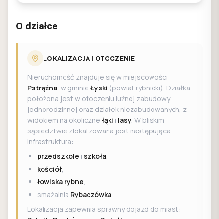
O działce
LOKALIZACJA I OTOCZENIE
Nieruchomość znajduje się w miejscowości
Pstrążna
, w gminie
Łyski
(powiat rybnicki). Działka
położona jest w otoczeniu luźnej zabudowy
jednorodzinnej oraz działek niezabudowanych, z
widokiem na okoliczne
łąki
i
lasy
. W bliskim
sąsiedztwie zlokalizowana jest następująca
infrastruktura:
przedszkole
i
szkoła
,
kościół
,
łowiska rybne
,
smażalnia
Rybaczówka
.
Lokalizacja zapewnia sprawny dojazd do miast: