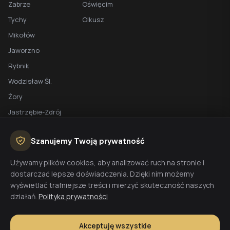
Zabrze
Oświęcim
Tychy
Olkusz
Mikołów
Jaworzno
Rybnik
Wodzisław Śl.
Żory
Jastrzębie-Zdrój
Racibórz
Szanujemy Twoją prywatność
BEZPŁATNA WYCENA
Używamy plików cookies, aby analizować ruch na stronie i
dostarczać lepsze doświadczenia. Dzięki nim możemy
Planujesz budowę domu? Skontaktuj się z nami - przygotujemy
wyświetlać trafniejsze treści i mierzyć skuteczność naszych
wycenę w 48h.
działań.
Polityka prywatności
Wyceń budowę
Akceptuję wszystkie