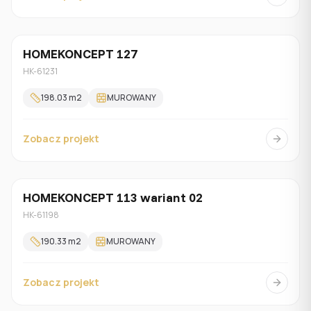
HOMEKONCEPT 127
Z poddaszem
HK-61231
198.03
m2
MUROWANY
Zobacz projekt
HOMEKONCEPT 113 wariant 02
Jednorodzinny
HK-61198
190.33
m2
MUROWANY
Zobacz projekt