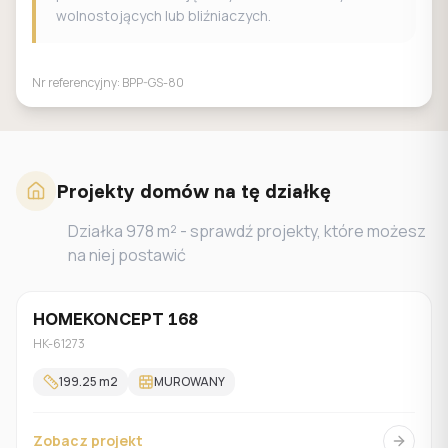
wolnostojących lub bliźniaczych.
Nr referencyjny:
BPP-GS-80
Projekty domów na tę działkę
Działka
978
m² - sprawdź projekty, które możesz
na niej postawić
HOMEKONCEPT 168
Jednorodzinny
HK-61273
199.25
m2
MUROWANY
Zobacz projekt