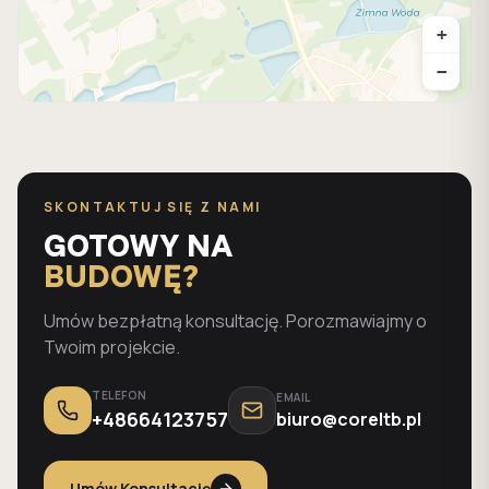
+
−
SKONTAKTUJ SIĘ Z NAMI
GOTOWY NA
BUDOWĘ?
Umów bezpłatną konsultację. Porozmawiajmy o
Twoim projekcie.
TELEFON
EMAIL
+48664123757
biuro@coreltb.pl
Umów Konsultację