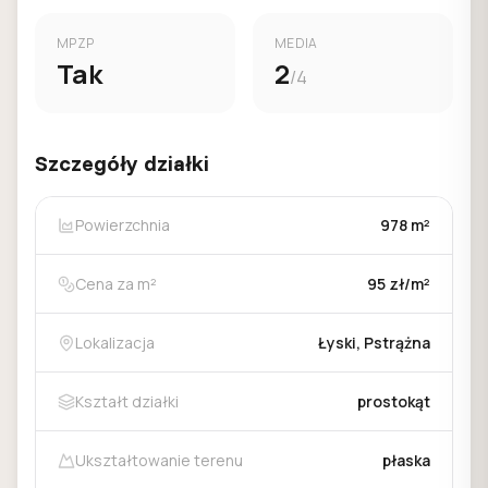
MPZP
MEDIA
Tak
2
/4
Szczegóły działki
Powierzchnia
978 m²
Cena za m²
95 zł/m²
Lokalizacja
Łyski, Pstrążna
Kształt działki
prostokąt
Ukształtowanie terenu
płaska