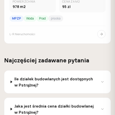
POWIERZCHNIA
CENA ZA M2
978
m2
95
zl
MPZP
Woda
Prad
płaska
L-R Nieruchomości
Najczęściej zadawane pytania
Ile działek budowlanych jest dostępnych
w Pstrążnej?
Jaka jest średnia cena działki budowlanej
w Pstrążnej?