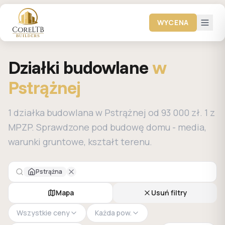
WYCENA
Działki budowlane
w
Pstrążnej
1 działka budowlana w Pstrążnej od 93 000 zł. 1 z
MPZP. Sprawdzone pod budowę domu - media,
warunki gruntowe, kształt terenu.
Pstrążna
Mapa
Usuń filtry
Wszystkie ceny
Każda pow.