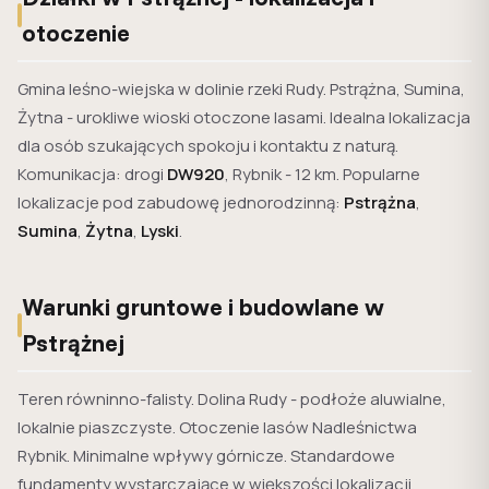
otoczenie
Gmina leśno-wiejska w dolinie rzeki Rudy. Pstrążna, Sumina,
Żytna - urokliwe wioski otoczone lasami. Idealna lokalizacja
dla osób szukających spokoju i kontaktu z naturą.
Komunikacja: drogi
DW920
, Rybnik - 12 km. Popularne
lokalizacje pod zabudowę jednorodzinną:
Pstrążna
,
Sumina
,
Żytna
,
Lyski
.
Warunki gruntowe i budowlane w
Pstrążnej
Teren równinno-falisty. Dolina Rudy - podłoże aluwialne,
lokalnie piaszczyste. Otoczenie lasów Nadleśnictwa
Rybnik. Minimalne wpływy górnicze. Standardowe
fundamenty wystarczające w większości lokalizacji.