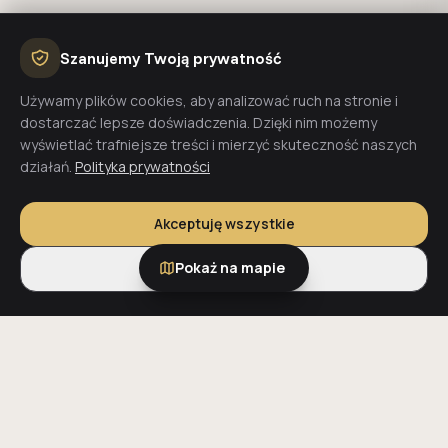
Szanujemy Twoją prywatność
Używamy plików cookies, aby analizować ruch na stronie i
dostarczać lepsze doświadczenia. Dzięki nim możemy
wyświetlać trafniejsze treści i mierzyć skuteczność naszych
działań.
Polityka prywatności
Akceptuję wszystkie
Pokaż na mapie
Tylko niezbędne