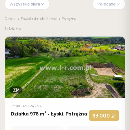
Wszystkie biura
Polecane
Działki
Powiat rybnicki
Łyski
Pstrążna
1
działka
8
ŁYSKI
· PSTRĄŻNA
Działka 978 m² - Łyski, Pstrążna
93 000
zl