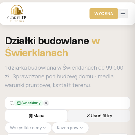
WYCENA
Działki budowlane
w
Świerklanach
1 działka budowlana w Świerklanach od 99 000
zł. Sprawdzone pod budowę domu - media,
warunki gruntowe, kształt terenu.
Świerklany
Mapa
Usuń filtry
Wszystkie ceny
Każda pow.