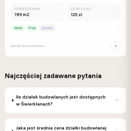
POWIERZCHNIA
CENA ZA M2
789
m2
125
zl
Woda
Prad
płaska
Domex Nieruchomości
Najczęściej zadawane pytania
Ile działek budowlanych jest dostępnych
w Świerklanach?
Jaka jest średnia cena działki budowlanej