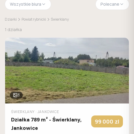
Wszystkie biura
Polecane
Działki
Powiat rybnicki
Świerklany
1
działka
3
ŚWIERKLANY
· JANKOWICE
Działka 789 m² - Świerklany,
99 000
zl
Jankowice