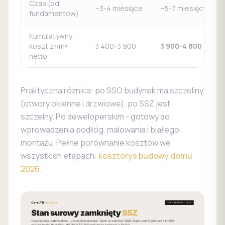
Czas (od
~3-4 miesiące
~5-7 miesięcy
fundamentów)
Kumulatywny
koszt zł/m²
3 400-3 900
3 900-4 800
netto
Praktyczna różnica: po SSO budynek ma szczeliny
(otwory okienne i drzwiowe), po SSZ jest
szczelny. Po deweloperskim - gotowy do
wprowadzenia podłóg, malowania i białego
montażu. Pełne porównanie kosztów we
wszystkich etapach:
kosztorys budowy domu
2026
.