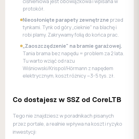
ciśnieniowa jest obowiązkowa i wpisana w
protokół.
Nieosłonięte parapety zewnętrzne
przed
tynkami. Tynk od góry „cieknie" na blachę i
robi plamy. Zakrywamy folią do końca prac.
„Zaoszczędzenie" na bramie garażowej.
Tania brama bez napędu = problem za 2 lata.
Tu warto wziąć od razu
Wiśniowski/Krispol/Hörmann z napędem
elektrycznym, koszt różnicy ~3-5 tys. zł.
Co dostajesz w SSZ od CoreLTB
Tego nie znajdziesz w poradnikach pisanych
przez portale, a realnie wpływa na koszt i ryzyko
inwestycji: