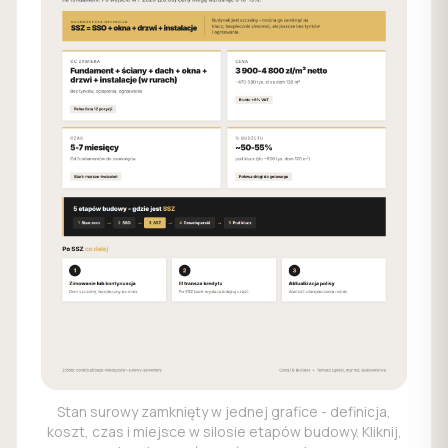
Stan surowy zamknięty w jednej grafice - definicja,
koszt, czas i miejsce w silosie etapów budowy. Kliknij,