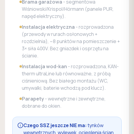
Brama garażowa
- segmentowa
Wiśniowski/Krispol/Hörmann (panele PUR,
napęd elektryczny).
Instalacja elektryczna
- rozprowadzona
(przewody w rurach osłonowych +
rozdzielnia), ~8 punktów na pomieszczenie +
3× siła 400V. Bez gniazdek i osprzętu na
ścianie.
Instalacja wod-kan
- rozprowadzona, KAN-
therm ultraLine lub równoważne, z próbą
ciśnieniową. Bez białego montażu (WC,
umywalki, baterie wchodzą pod klucz).
Parapety
- wewnętrzne i zewnętrzne,
dobrane do okien.
Czego SSZ jeszcze NIE ma:
tynków
wewnętrznych, wylewek, ocieplenia ścian