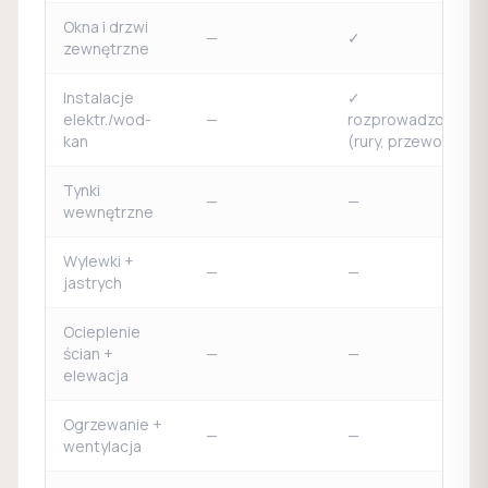
Okna i drzwi
—
✓
zewnętrzne
Instalacje
✓
elektr./wod-
—
rozprowadzone
kan
(rury, przewody)
Tynki
—
—
wewnętrzne
Wylewki +
—
—
jastrych
Ocieplenie
ścian +
—
—
elewacja
Ogrzewanie +
—
—
wentylacja