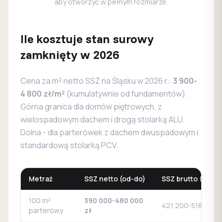
aby otworzyć w pełnym rozmiarze.
Ile kosztuje stan surowy
zamknięty w 2026
Cena za m² netto SSZ na Śląsku w 2026 r.:
3 900-
4 800 zł/m²
(kumulatywnie od fundamentów).
Górna granica dla domów piętrowych, z
wielospadowym dachem i drogą stolarką ALU.
Dolna - dla parterówek z dachem dwuspadowym i
standardową stolarką PCV.
Metraż
SSZ netto (od-do)
SSZ brutto (8% V
100 m²
390 000-480 000
421 200-518 400 z
parterowy
zł