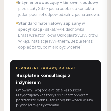
Inżynier prowadzący + kierownik budowy
przez cały SSZ - jedna osoba do kontaktu,
jeden podmiot odpowiedzialny, jedna umowa.
Standard materiałowy zapisany w
specyfikacji
- silikat/H+H, dachówka
Braas/Creaton, okna Oknoplast/VEKA, drzwi
Wikęd, instalacje KAN-therm. Bez „a teraz
dopłać za to, co miało być w cenie".
PLANUJESZ BUDOWĘ DO SSZ?
Bezpłatna konsultacja z
inżynierem
Omówimy Twój projekt, działkę i budżet.
Przygotujemy kosztorys SSZ i harmonogram
pod transze banku - tak żebyś nie wpadł w lukę
płynności między etapami.