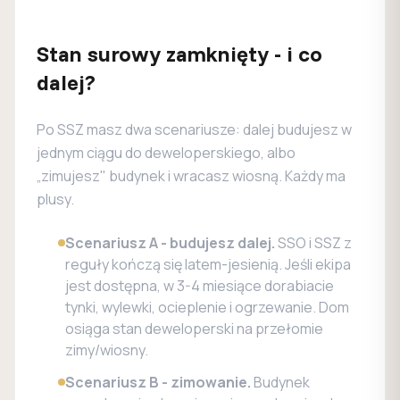
Stan surowy zamknięty - i co
dalej?
Po SSZ masz dwa scenariusze: dalej budujesz w
jednym ciągu do deweloperskiego, albo
„zimujesz" budynek i wracasz wiosną. Każdy ma
plusy.
Scenariusz A - budujesz dalej.
SSO i SSZ z
reguły kończą się latem-jesienią. Jeśli ekipa
jest dostępna, w 3-4 miesiące dorabiacie
tynki, wylewki, ocieplenie i ogrzewanie. Dom
osiąga stan deweloperski na przełomie
zimy/wiosny.
Scenariusz B - zimowanie.
Budynek