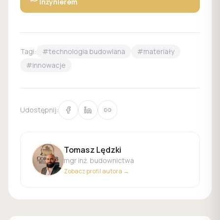
inżynierem
Tagi:
#
technologia budowlana
#
materiały
#
innowacje
Udostępnij:
Tomasz Lędzki
mgr inż. budownictwa
Zobacz profil autora →