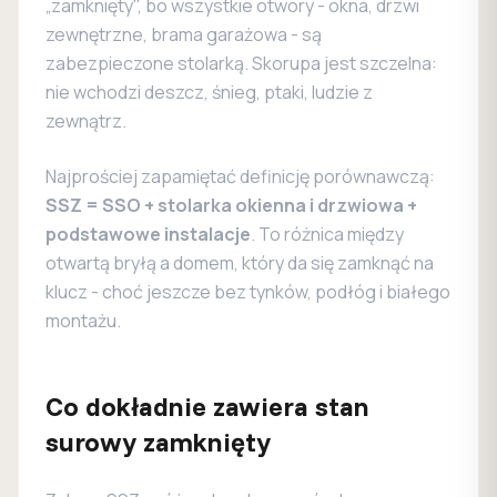
„zamknięty", bo wszystkie otwory - okna, drzwi
zewnętrzne, brama garażowa - są
zabezpieczone stolarką. Skorupa jest szczelna:
nie wchodzi deszcz, śnieg, ptaki, ludzie z
zewnątrz.
Najprościej zapamiętać definicję porównawczą:
SSZ = SSO + stolarka okienna i drzwiowa +
podstawowe instalacje
. To różnica między
otwartą bryłą a domem, który da się zamknąć na
klucz - choć jeszcze bez tynków, podłóg i białego
montażu.
Co dokładnie zawiera stan
surowy zamknięty