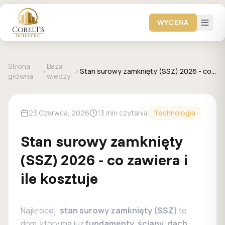
WYCENA
Strona
Baza
Stan surowy zamknięty (SSZ) 2026 - co
główna
wiedzy
zawiera i ile kosztuje
23 Czerwca, 2026
13 min czytania
Technologia
Stan surowy zamknięty
(SSZ) 2026 - co zawiera i
ile kosztuje
Najkrócej:
stan surowy zamknięty (SSZ)
to
dom, który ma już
fundamenty, ściany, dach,