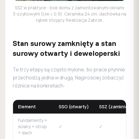
SSZ w praktyce - bok domu z zamontowanymi oknami
3-szybowymi (Uw ≤ 0,9). Ceramika 24 cm, dachówka na
rąbek stojący. Realizacja Zabrze.
Stan surowy zamknięty a stan
surowy otwarty i deweloperski
Te trzy etapy są często mylone, bo prace płynnie
przechodzą jedna w drugą. Najprościej zobaczyć
różnice na konkretach:
Element
SSO (otwarty)
SSZ (zamknięty)
Fundamenty +
ściany + strop
✓
✓
+ dach