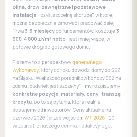
okna, drzwi zewnętrzne i podstawowe
instalacje
- czyli „szczelną skorupę", w której
można bezpiecznie zimować i pracować dalej.
Trwa
3-5 miesięcy
od fundamentów, kosztuje
3
900-4 800 zł/m² netto
i jest mniej więcej w
połowie drogi do gotowego domu.
Piszemy to z perspektywy
generalnego
wykonawcy
, który co roku dowodzi domy do SSZ
na Śląsku. Większość poradników kończy SSZ na
zdaniu „budynek jest szczelny" - my rozpisujemy
konkretne pozycje, materiały, ceny i transzę
kredytu
, bo to są pytania, które realnie
dostajemy od inwestorów. Ceny aktualne na
czerwiec 2026 (przed wejściem
WT 2026
- 20
września), z naszego cennika redakcyjnego.