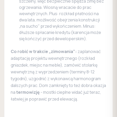
szczelny, więc bezpiecznie spędza zimę bez
ogrzewania. Wiosną wracacie do prac
wewnętrznych. Plus: rozkład płatności na
dwa lata, możliwość obejrzenia konstrukcji
„na sucho" przed wykończeniem. Minus:
dłuższe spłacanie kredytu (karencja może
się kończyć przed deweloperskim).
Co robić w trakcie „zimowania":
zaplanować
adaptację projektu wewnętrznego (rozkład
gniazdek, miejsc na meble), zamówić stolarkę
wewnętrzną z wyprzedzeniem (terminy 8-12
tygodni), uzgodnić z wykonawcą harmonogram
dalszych prac. Dom zamknięty to też dobra okazja
na
termowizję
- mostki cieplne widać już teraz,
łatwiej je poprawić przed elewacją.