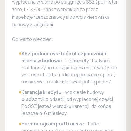
wypłacana właśnie po osiągnięciu SSZ (po I - stan
zero, II - SSO). Bank zweryfikuje to przez
inspekcję rzeczoznawcy albo wpis kierownika
budowy z zdjęciami.
Co warto wiedzieć:
SSZ podnosi wartość ubezpieczenia
mienia w budowie
- „zamknięty" budynek
jest tańszy do ubezpieczenia niż otwarty, ale
wartość obiektu (na której polisa się opiera)
rośnie. Warto zaktualizować polisę po SSZ.
Karencja kredytu
- w okresie budowy
płacisz tylko odsetki od wypłaconej części.
Po SSZ jesteś w środku karencji, do końca
jeszcze 4-6 miesięcy.
Harmonogram pod transze
- banki
wymagają, żeby kosztorys był rozpisany na