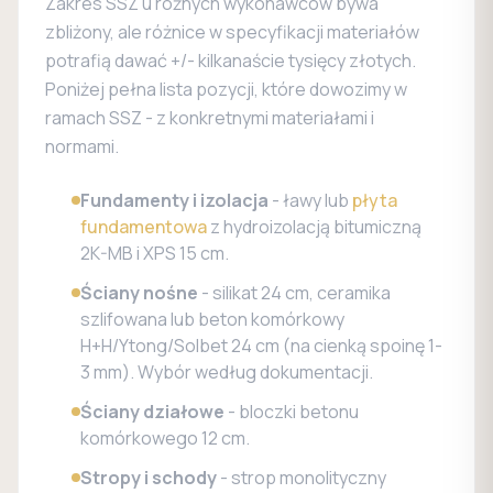
Zakres SSZ u różnych wykonawców bywa
zbliżony, ale różnice w specyfikacji materiałów
potrafią dawać +/- kilkanaście tysięcy złotych.
Poniżej pełna lista pozycji, które dowozimy w
ramach SSZ - z konkretnymi materiałami i
normami.
Fundamenty i izolacja
- ławy lub
płyta
fundamentowa
z hydroizolacją bitumiczną
2K-MB i XPS 15 cm.
Ściany nośne
- silikat 24 cm, ceramika
szlifowana lub beton komórkowy
H+H/Ytong/Solbet 24 cm (na cienką spoinę 1-
3 mm). Wybór według dokumentacji.
Ściany działowe
- bloczki betonu
komórkowego 12 cm.
Stropy i schody
- strop monolityczny