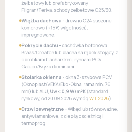
żelbetowy lub prefabrykowany
Filigran/Teriva, schody żelbetowe C25/30.
Więźba dachowa
- drewno C24 suszone
komorowo (<15% wilgotności),
impregnowane.
Pokrycie dachu
- dachówka betonowa
Braas/Creaton lub blacha na rąbek stojący, z
obróbkami blacharskimi, rynnami PCV
Galeco/Bryza i kominami.
Stolarka okienna
- okna 3-szybowe PCV
(Oknoplast/VEKA/Eko-Okna, rama min. 76
mm) lub ALU,
Uw ≤ 0,9 W/m²K
(standard
rynkowy, od 20.09.2026 wymóg
WT 2026
).
Drzwi zewnętrzne
- Wikęd lub równoważne,
antywłamaniowe, z ciepłą ościeżnicą i
termopróg.