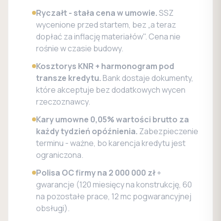
Ryczałt - stała cena w umowie.
SSZ
wycenione przed startem, bez „a teraz
dopłać za inflację materiałów". Cena nie
rośnie w czasie budowy.
Kosztorys KNR + harmonogram pod
transze kredytu.
Bank dostaje dokumenty,
które akceptuje bez dodatkowych wycen
rzeczoznawcy.
Kary umowne 0,05% wartości brutto za
każdy tydzień opóźnienia.
Zabezpieczenie
terminu - ważne, bo karencja kredytu jest
ograniczona.
Polisa OC firmy na 2 000 000 zł
+
gwarancje (120 miesięcy na konstrukcję, 60
na pozostałe prace, 12 mc pogwarancyjnej
obsługi).