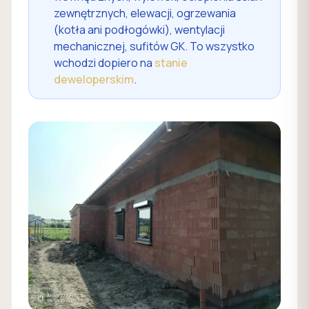
zewnętrznych, elewacji, ogrzewania
(kotła ani podłogówki), wentylacji
mechanicznej, sufitów GK. To wszystko
wchodzi dopiero na
stanie
deweloperskim
.