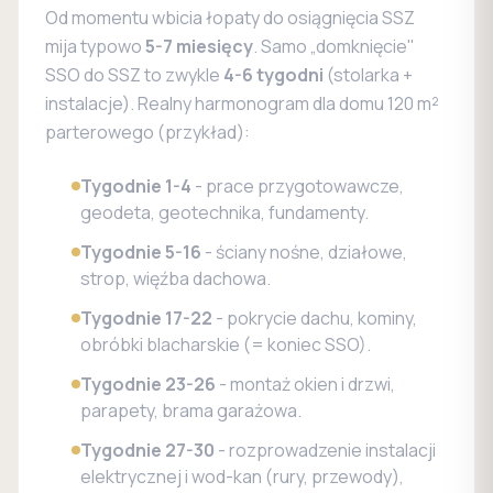
Od momentu wbicia łopaty do osiągnięcia SSZ
mija typowo
5-7 miesięcy
. Samo „domknięcie"
SSO do SSZ to zwykle
4-6 tygodni
(stolarka +
instalacje). Realny harmonogram dla domu 120 m²
parterowego (przykład):
Tygodnie 1-4
- prace przygotowawcze,
geodeta, geotechnika, fundamenty.
Tygodnie 5-16
- ściany nośne, działowe,
strop, więźba dachowa.
Tygodnie 17-22
- pokrycie dachu, kominy,
obróbki blacharskie (= koniec SSO).
Tygodnie 23-26
- montaż okien i drzwi,
parapety, brama garażowa.
Tygodnie 27-30
- rozprowadzenie instalacji
elektrycznej i wod-kan (rury, przewody),