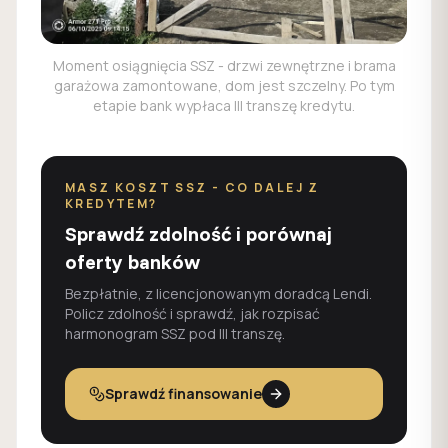
Moment osiągnięcia SSZ - drzwi zewnętrzne i brama
garażowa zamontowane, dom jest szczelny. Po tym
etapie bank wypłaca III transzę kredytu.
MASZ KOSZT SSZ - CO DALEJ Z
KREDYTEM?
Sprawdź zdolność i porównaj
oferty banków
Bezpłatnie, z licencjonowanym doradcą Lendi.
Policz zdolność i sprawdź, jak rozpisać
harmonogram SSZ pod III transzę.
Sprawdź finansowanie