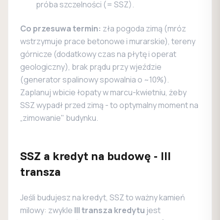
próba szczelności (= SSZ).
Co przesuwa termin:
zła pogoda zimą (mróz
wstrzymuje prace betonowe i murarskie), tereny
górnicze (dodatkowy czas na płytę i operat
geologiczny), brak prądu przy wjeździe
(generator spalinowy spowalnia o ~10%).
Zaplanuj wbicie łopaty w marcu-kwietniu, żeby
SSZ wypadł przed zimą - to optymalny moment na
„zimowanie" budynku.
SSZ a kredyt na budowę - III
transza
Jeśli budujesz na kredyt, SSZ to ważny kamień
milowy: zwykle
III transza kredytu
jest