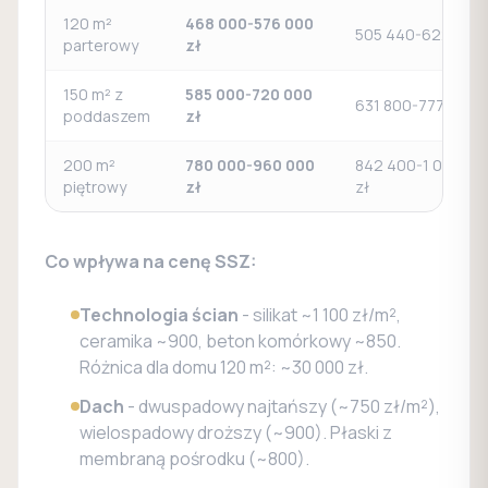
120 m²
468 000-576 000
505 440-622 080 
parterowy
zł
150 m² z
585 000-720 000
631 800-777 600 z
poddaszem
zł
200 m²
780 000-960 000
842 400-1 036 80
piętrowy
zł
zł
Co wpływa na cenę SSZ:
Technologia ścian
- silikat ~1 100 zł/m²,
ceramika ~900, beton komórkowy ~850.
Różnica dla domu 120 m²: ~30 000 zł.
Dach
- dwuspadowy najtańszy (~750 zł/m²),
wielospadowy droższy (~900). Płaski z
membraną pośrodku (~800).