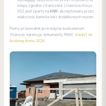
etapy zgodne z transzami. U nas kosztorys
SSZ jest oparty na
KNR
i akceptowany przez
większość banków bez dodatkowych wycen.
Pełny przewodnik po kredycie budowlanym
(transze, karencja, dokumenty, RKM):
kredyt na
budowę domu 2026
.