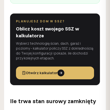
PLANUJESZ DOM W SSZ?
Oblicz koszt swojego SSZ w
kalkulatorze
Wybierz technologię ścian, dach, garaż i
poziomy - kalkulator policzy SSZ z dokładnością
do Twojej konfiguracji i pokaże, ile dochodzi
przy kolejnych etapach.
Otwórz kalkulator
Ile trwa stan surowy zamknięty