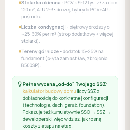
Stolarka okienna
- PCV ~9-12 tys. zł za dom
120 m², ALU 2-3× drożej, hybryda PCV+ALU
pośrodku.
Liczba kondygnacji
- piętrowy droższy o
~25-30% per m² (strop dodatkowy + więcej
stolarki).
Tereny górnicze
- dodatek 15-25% na
fundament (płyta zamiast ław, zbrojenie
B500SP).
Pełna wycena „od-do" Twojego SSZ:
kalkulator budowy domu
liczy SSZ z
dokładnością do konkretnej konfiguracji
(technologia, dach, garaż, foundation).
Pokazuje też kumulatywnie SSO → SSZ →
deweloperski, więc widzisz, jak rosną
koszty z etapu na etap.