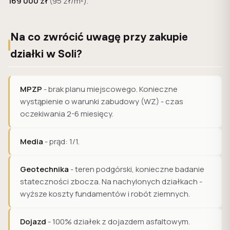
169 000 zł
(95 zł/m²).
Na co zwrócić uwagę przy zakupie
działki w Soli?
MPZP
- brak planu miejscowego. Konieczne
wystąpienie o warunki zabudowy (WZ) - czas
oczekiwania 2-6 miesięcy.
Media
- prąd: 1/1.
Geotechnika
- teren podgórski, konieczne badanie
stateczności zbocza. Na nachylonych działkach -
wyższe koszty fundamentów i robót ziemnych.
Dojazd
- 100% działek z dojazdem asfaltowym.