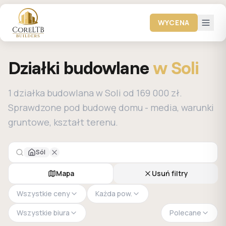
WYCENA
Działki budowlane
w Soli
1 działka budowlana w Soli od 169 000 zł.
Sprawdzone pod budowę domu - media, warunki
gruntowe, kształt terenu.
Sól
Mapa
Usuń filtry
Wszystkie ceny
Każda pow.
Wszystkie biura
Polecane