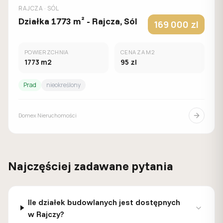
RAJCZA
· SÓL
Działka 1773 m² - Rajcza, Sól
169 000
zl
POWIERZCHNIA
CENA ZA M2
1773
m2
95
zl
Prad
nieokreślony
Domex Nieruchomości
Najczęściej zadawane pytania
Ile działek budowlanych jest dostępnych
w Rajczy?