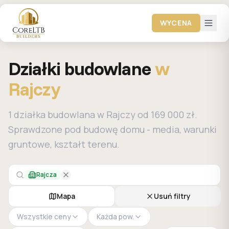
WYCENA
Działki budowlane
w
Rajczy
1 działka budowlana w Rajczy od 169 000 zł.
Sprawdzone pod budowę domu - media, warunki
gruntowe, kształt terenu.
Rajcza
Mapa
Usuń filtry
Wszystkie ceny
Każda pow.