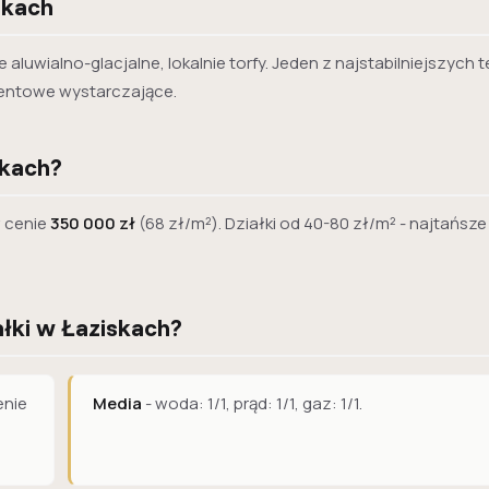
skach
 aluwialno-glacjalne, lokalnie torfy. Jeden z najstabilniejszych
entowe wystarczające.
skach?
 cenie
350 000 zł
(68 zł/m²). Działki od 40-80 zł/m² - najtańsze
łki w Łaziskach?
enie
Media
- woda: 1/1, prąd: 1/1, gaz: 1/1.