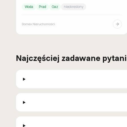
Woda
Prad
Gaz
nieokreślony
Domex Nieruchomości
Najczęściej zadawane pytan