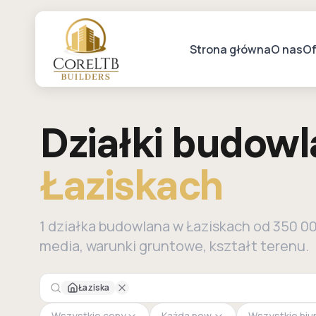
Strona główna
O nas
Of
Działki budow
Łaziskach
1 działka budowlana w Łaziskach od 350 
media, warunki gruntowe, kształt terenu.
Łaziska
Wszystkie ceny
Każda pow.
Wszystkie biu