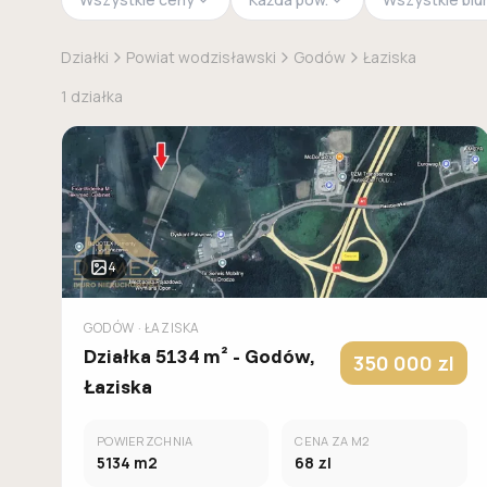
Działki
Powiat wodzisławski
Godów
Łaziska
1
działka
4
GODÓW
· ŁAZISKA
Działka 5134 m² - Godów,
350 000
zl
Łaziska
POWIERZCHNIA
CENA ZA M2
5134
m2
68
zl