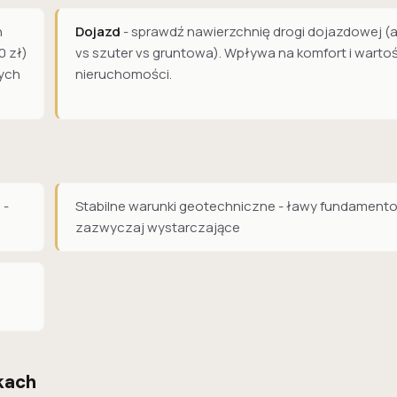
h
Dojazd
- sprawdź nawierzchnię drogi dojazdowej (a
0 zł)
vs szuter vs gruntowa). Wpływa na komfort i warto
ych
nieruchomości.
 -
Stabilne warunki geotechniczne - ławy fundament
zazwyczaj wystarczające
kach