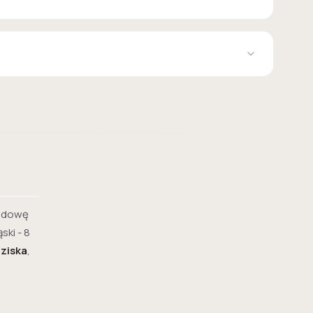
budowę
ski - 8
ziska
,