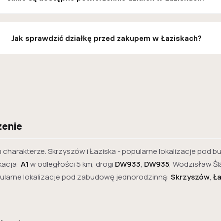
Jak sprawdzić działkę przed zakupem w Łaziskach?
zenie
charakterze. Skrzyszów i Łaziska - popularne lokalizacje pod 
kacja:
A1
w odległości 5 km, drogi
DW933
,
DW935
, Wodzisław Ślą
opularne lokalizacje pod zabudowę jednorodzinną:
Skrzyszów
,
Ła