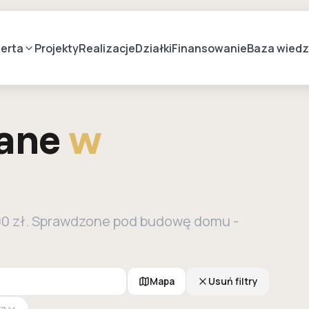
erta
Projekty
Realizacje
Działki
Finansowanie
Baza wied
lane
w
000 zł. Sprawdzone pod budowę domu -
Mapa
Usuń filtry
ra