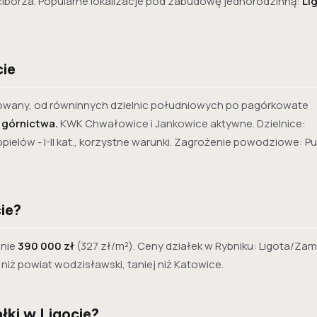
Raciborza. Popularne lokalizacje pod zabudowę jednorodzinną:
Li
cie
cowany, od równinnych dzielnic południowych po pagórkowate
 górnictwa.
KWK Chwałowice i Jankowice aktywne. Dzielnice:
opielów - I-II kat., korzystne warunki. Zagrożenie powodziowe: 
ie?
enie
390 000 zł
(327 zł/m²). Ceny działek w Rybniku: Ligota/Za
 niż powiat wodzisławski, taniej niż Katowice.
łki w Ligocie?