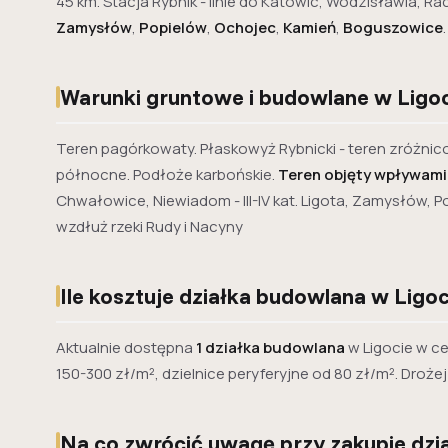
45 km. Stacja Rybnik - linie do Katowic, Wodzisławia, 
Zamysłów
,
Popielów
,
Ochojec
,
Kamień
,
Boguszowice
.
Warunki gruntowe i budowlane w Ligo
Teren pagórkowaty. Płaskowyż Rybnicki - teren zróżni
północne. Podłoże karbońskie.
Teren objęty wpływami
Chwałowice, Niewiadom - III-IV kat. Ligota, Zamysłów, P
wzdłuż rzeki Rudy i Nacyny
Ile kosztuje działka budowlana w Ligoc
Aktualnie dostępna
1 działka budowlana
w Ligocie w c
150-300 zł/m², dzielnice peryferyjne od 80 zł/m². Drożej
Na co zwrócić uwagę przy zakupie dzia