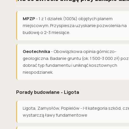
MPZP
- 1 z 1 działek (100%) objętych planem
miejscowym. Przyspiesza uzyskanie pozwolenia na
budowę o 2-3 miesiące.
Geotechnika
- Obowiązkowa opinia górniczo-
geologiczna. Badanie gruntu (ok. 1 500-3 000 zł) po
dobrać typ fundamentu i uniknąć kosztownych
niespodzianek.
Porady budowlane - Ligota
Ligota, Zamysłów, Popielów - I-II kategoria szkód, c
wystarczą ławy fundamentowe