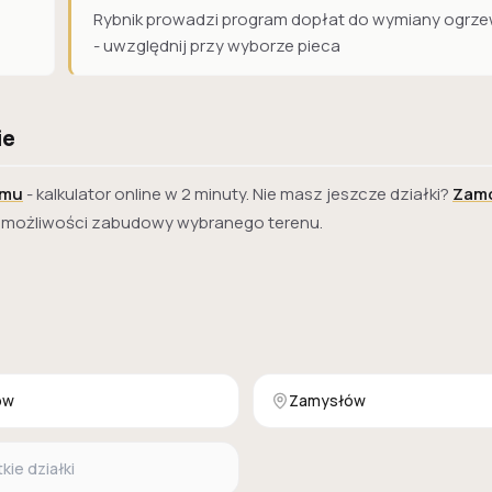
Rybnik prowadzi program dopłat do wymiany ogrz
- uwzględnij przy wyborze pieca
ie
omu
- kalkulator online w 2 minuty. Nie masz jeszcze działki?
Zam
i możliwości zabudowy wybranego terenu.
ów
Zamysłów
ie działki