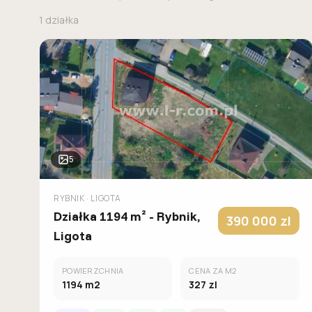
1
działka
5
RYBNIK
· LIGOTA
Działka 1194 m² - Rybnik,
390 000
zl
Ligota
POWIERZCHNIA
CENA ZA M2
1194
m2
327
zl