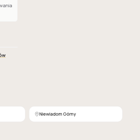
ewania
ów
Niewiadom Górny