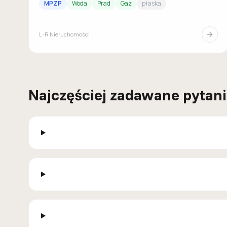
MPZP
Woda
Prad
Gaz
płaska
L-R Nieruchomości
Najczęściej zadawane pytan