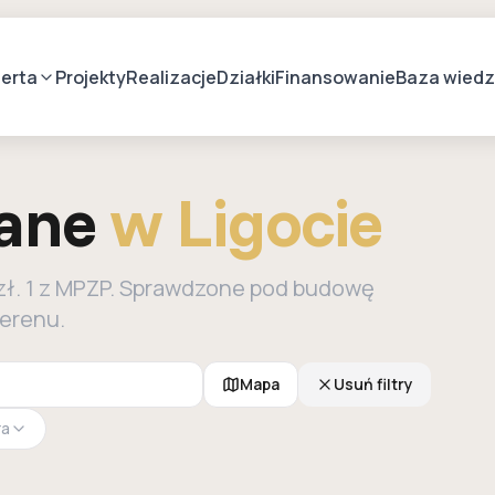
erta
Projekty
Realizacje
Działki
Finansowanie
Baza wied
lane
w Ligocie
 zł. 1 z MPZP. Sprawdzone pod budowę
terenu.
Mapa
Usuń filtry
ra