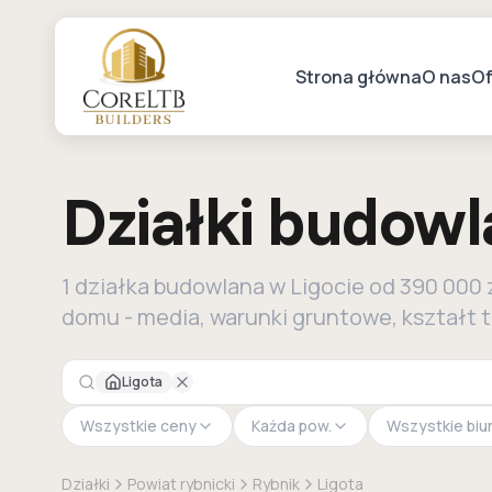
Strona główna
O nas
Of
Działki budow
1 działka budowlana w Ligocie od 390 000
domu - media, warunki gruntowe, kształt 
Ligota
Wszystkie ceny
Każda pow.
Wszystkie biu
Działki
Powiat rybnicki
Rybnik
Ligota