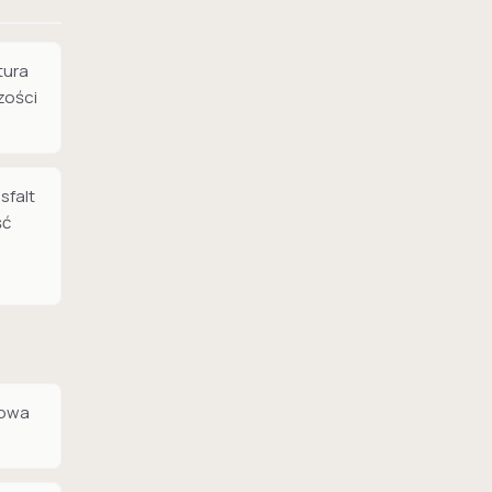
ktura
zości
sfalt
ść
kowa