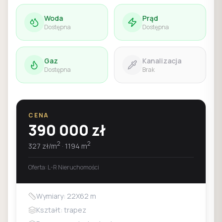
Woda
Prąd
Dostępna
Dostępna
Gaz
Kanalizacja
Dostępna
Brak
CENA
390 000
zł
2
2
327
zł/m
·
1194
m
Oferta:
L-R Nieruchomości
Wymiary: 22X62 m
Kształt: trapez