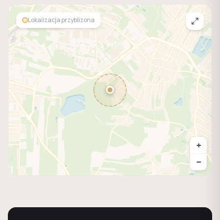
Lokalizacja przyblizona
+
−