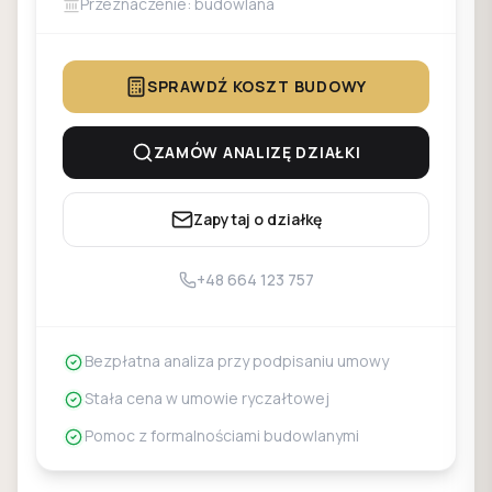
Przeznaczenie: budowlana
SPRAWDŹ KOSZT BUDOWY
ZAMÓW ANALIZĘ DZIAŁKI
Zapytaj o działkę
+48 664 123 757
Bezpłatna analiza przy podpisaniu umowy
Stała cena w umowie ryczałtowej
Pomoc z formalnościami budowlanymi