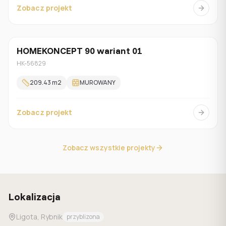
Zobacz projekt
HOMEKONCEPT 90 wariant 01
Jednorodzinny
HK-56829
209.43
m2
MUROWANY
Zobacz projekt
Zobacz wszystkie projekty
Lokalizacja
Ligota, Rybnik
przyblizona