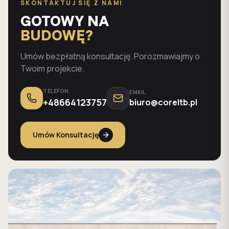
SKONTAKTUJ SIĘ Z NAMI
GOTOWY NA
BUDOWĘ?
Umów bezpłatną konsultację. Porozmawiajmy o
Twoim projekcie.
TELEFON
EMAIL
+48664123757
biuro@coreltb.pl
Umów Konsultację