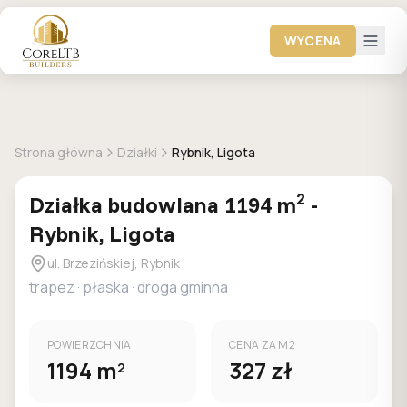
WYCENA
+
1
zdjec
DOSTEPNA
MPZP
Strona główna
Działki
Rybnik, Ligota
2
Działka
budowlana
1194
m
-
Rybnik, Ligota
ul. Brzezińskiej, Rybnik
trapez
·
płaska
·
droga gminna
POWIERZCHNIA
CENA ZA M2
1194
m
327
zł
2