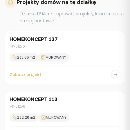
Projekty domów na tę działkę
Działka
1194
m² - sprawdź projekty, które możesz
na niej postawić
HOMEKONCEPT 137
Jednorodzinny
HK-61276
235.68
m2
MUROWANY
Zobacz projekt
HOMEKONCEPT 113
Jednorodzinny
HK-61236
232.28
m2
MUROWANY