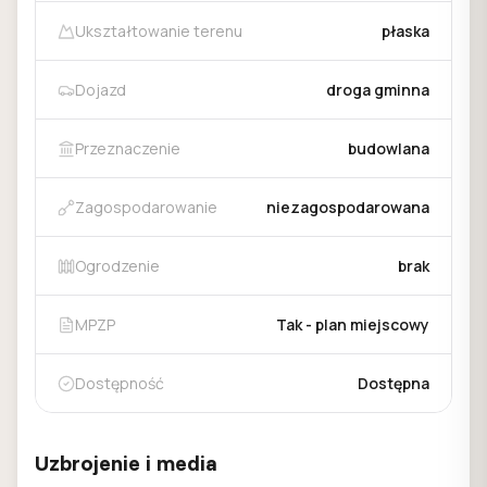
Ukształtowanie terenu
płaska
Dojazd
droga gminna
Przeznaczenie
budowlana
Zagospodarowanie
niezagospodarowana
Ogrodzenie
brak
MPZP
Tak - plan miejscowy
Dostępność
Dostępna
Uzbrojenie i media