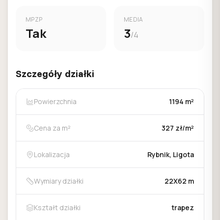
MPZP
MEDIA
Tak
3
/4
Szczegóły działki
Powierzchnia
1194 m²
Cena za m²
327 zł/m²
Lokalizacja
Rybnik, Ligota
Wymiary działki
22X62 m
Kształt działki
trapez