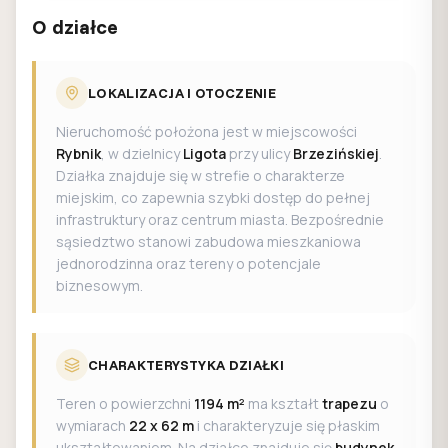
O działce
LOKALIZACJA I OTOCZENIE
Nieruchomość położona jest w miejscowości
Rybnik
, w dzielnicy
Ligota
przy ulicy
Brzezińskiej
.
Działka znajduje się w strefie o charakterze
miejskim, co zapewnia szybki dostęp do pełnej
infrastruktury oraz centrum miasta. Bezpośrednie
sąsiedztwo stanowi zabudowa mieszkaniowa
jednorodzinna oraz tereny o potencjale
biznesowym.
CHARAKTERYSTYKA DZIAŁKI
Teren o powierzchni
1194 m²
ma kształt
trapezu
o
wymiarach
22 x 62 m
i charakteryzuje się płaskim
ukształtowaniem. Na działce znajduje się
budynek