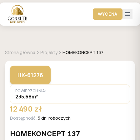
WYCENA
+
23
zdjęć
HOMEKONCEPT
Strona główna
Projekty
HOMEKONCEPT 137
HK-61276
POWIERZCHNIA:
235.68m²
12 490 zł
Dostępność:
5 dni roboczych
HOMEKONCEPT 137