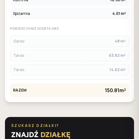
Spiżarnia
4.01 m²
POWIERZCHNIE DODATKOWE
Garaż
48 m²
Taras
63.82 m²
Taras
14.62 m²
150.81m²
RAZEM
SZUKASZ DZIAŁKI?
ZNAJDŹ
DZIAŁKĘ