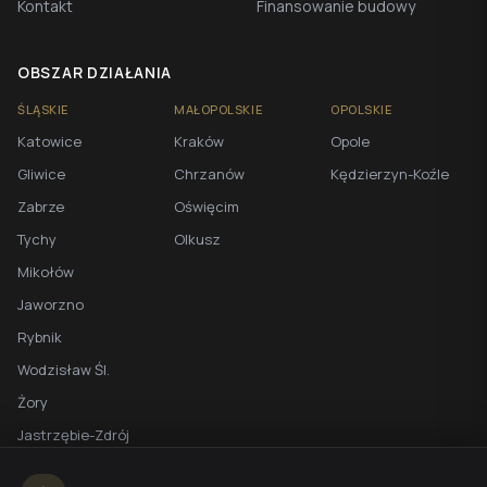
Kontakt
Finansowanie budowy
OBSZAR DZIAŁANIA
ŚLĄSKIE
MAŁOPOLSKIE
OPOLSKIE
Katowice
Kraków
Opole
Gliwice
Chrzanów
Kędzierzyn-Koźle
Zabrze
Oświęcim
Tychy
Olkusz
Mikołów
Jaworzno
Rybnik
Wodzisław Śl.
Żory
Jastrzębie-Zdrój
Racibórz