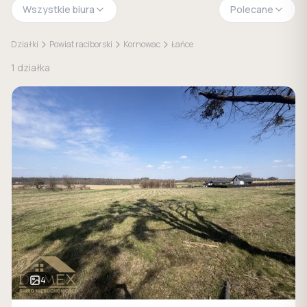
Wszystkie biura
Polecane
Działki
Powiat raciborski
Kornowac
Łańce
1
działka
4