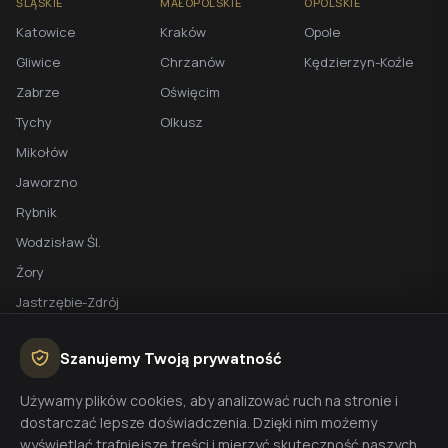
ŚLĄSKIE
MAŁOPOLSKIE
OPOLSKIE
Katowice
Kraków
Opole
Gliwice
Chrzanów
Kędzierzyn-Koźle
Zabrze
Oświęcim
Tychy
Olkusz
Mikołów
Jaworzno
Rybnik
Wodzisław Śl.
Żory
Jastrzębie-Zdrój
Racibórz
Szanujemy Twoją prywatność
BEZPŁATNA WYCENA
Używamy plików cookies, aby analizować ruch na stronie i
dostarczać lepsze doświadczenia. Dzięki nim możemy
Planujesz budowę domu? Skontaktuj się z nami - przygotujemy
wyświetlać trafniejsze treści i mierzyć skuteczność naszych