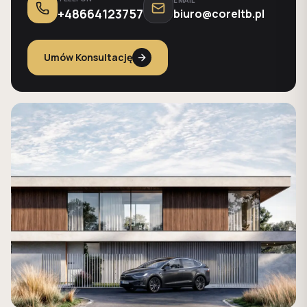
+48664123757
biuro@coreltb.pl
Umów Konsultację