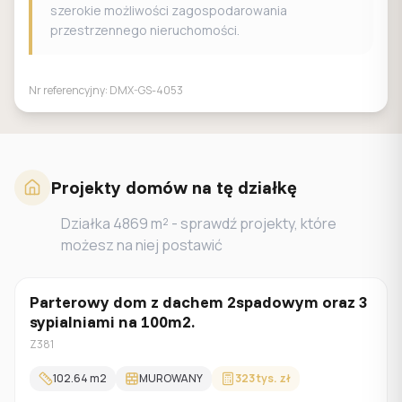
szerokie możliwości zagospodarowania
przestrzennego nieruchomości.
Nr referencyjny:
DMX-GS-4053
Projekty domów na tę działkę
Działka
4869
m² - sprawdź projekty, które
możesz na niej postawić
Parterowy dom z dachem 2spadowym oraz 3
Parterowy
sypialniami na 100m2.
Z381
102.64
m2
MUROWANY
323 tys. zł