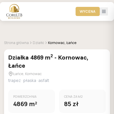
WYCENA
DOSTEPNA
Strona główna
Działki
Kornowac, Łańce
2
Działka
4869
m
-
Kornowac,
Łańce
Łańce, Kornowac
trapez
·
płaska
·
asfalt
POWIERZCHNIA
CENA ZA M2
4869
m
85
zł
2