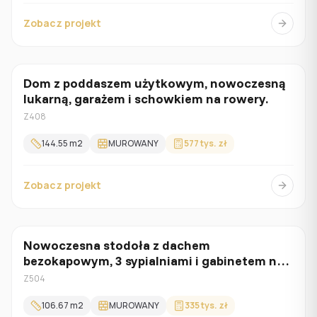
Zobacz projekt
Dom z poddaszem użytkowym, nowoczesną
Z poddaszem
lukarną, garażem i schowkiem na rowery.
Z408
144.55
m2
MUROWANY
577 tys. zł
Zobacz projekt
Nowoczesna stodoła z dachem
Parterowy
bezokapowym, 3 sypialniami i gabinetem na
parterze
Z504
106.67
m2
MUROWANY
335 tys. zł