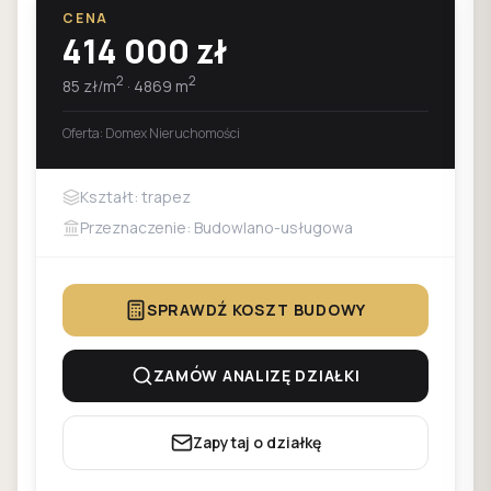
CENA
414 000
zł
2
2
85
zł/m
·
4869
m
Oferta:
Domex Nieruchomości
Kształt: trapez
Przeznaczenie: Budowlano-usługowa
SPRAWDŹ KOSZT BUDOWY
ZAMÓW ANALIZĘ DZIAŁKI
Zapytaj o działkę