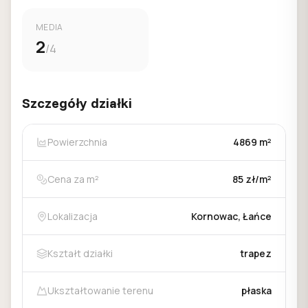
MEDIA
2
/4
Szczegóły działki
Powierzchnia
4869 m²
Cena za m²
85 zł/m²
Lokalizacja
Kornowac, Łańce
Kształt działki
trapez
Ukształtowanie terenu
płaska