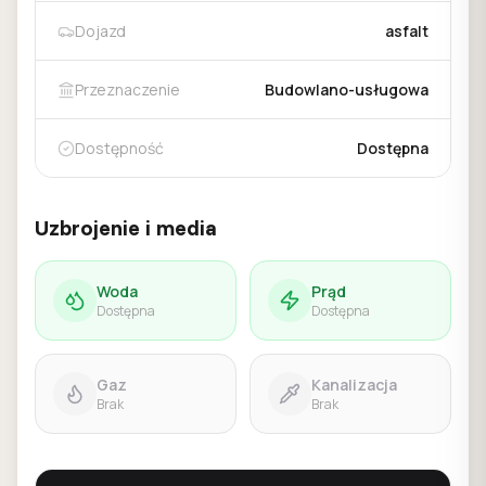
Dojazd
asfalt
Przeznaczenie
Budowlano-usługowa
Dostępność
Dostępna
Uzbrojenie i media
Woda
Prąd
Dostępna
Dostępna
Gaz
Kanalizacja
Brak
Brak