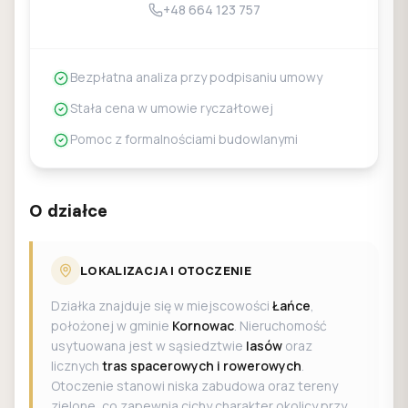
+48 664 123 757
Bezpłatna analiza przy podpisaniu umowy
Stała cena w umowie ryczałtowej
Pomoc z formalnościami budowlanymi
O działce
LOKALIZACJA I OTOCZENIE
Działka znajduje się w miejscowości
Łańce
,
położonej w gminie
Kornowac
. Nieruchomość
usytuowana jest w sąsiedztwie
lasów
oraz
licznych
tras spacerowych i rowerowych
.
Otoczenie stanowi niska zabudowa oraz tereny
zielone, co zapewnia cichy charakter okolicy przy