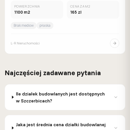
POWIERZCHNIA
CENA ZA M2
1100
m2
165
zl
Brak mediow
płaska
L-R Nieruchomości
Najczęściej zadawane pytania
Ile działek budowlanych jest dostępnych
w Szczerbicach?
Jaka jest średnia cena działki budowlanej