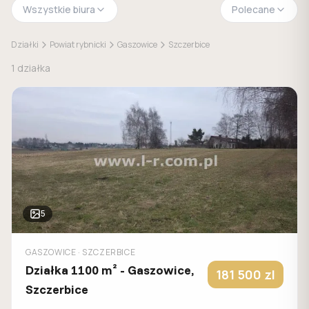
Wszystkie biura
Polecane
Działki
Powiat rybnicki
Gaszowice
Szczerbice
1
działka
5
GASZOWICE
· SZCZERBICE
Działka 1100 m² - Gaszowice,
181 500
zl
Szczerbice