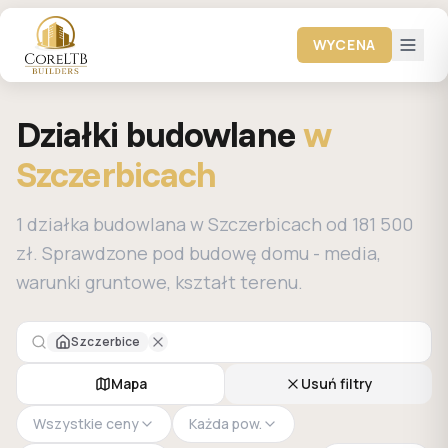
WYCENA
Działki budowlane
w
Szczerbicach
1 działka budowlana w Szczerbicach od 181 500
zł. Sprawdzone pod budowę domu - media,
warunki gruntowe, kształt terenu.
Szczerbice
Mapa
Usuń filtry
Wszystkie ceny
Każda pow.