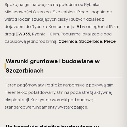
Spokojna gmina wiejska na południe od Rybnika.
Miejscowości Czernica, Szczerbice i Piece - popularne
wśród rodzin szukających ciszy i dużych działek z
dojazdem do Rybnika. Komunikacja:
A1
w odległości 15 km,
drogi
DW935
, Rybnik - 10 km. Popularne lokalizacje pod
zabudowę jednorodzinną:
Czernica
,
Szczerbice
,
Piece
.
Warunki gruntowe i budowlane w
Szczerbicach
Teren pagórkowaty. Podłoże karbońskie z pokrywą glin.
Teren lekko pofałdowany. Gmina poza strefą aktywnej
eksploatacji. Korzystne warunki pod budowę -
standardowe fundamenty wystarczające.
Ile kosztuje działka budowlana w