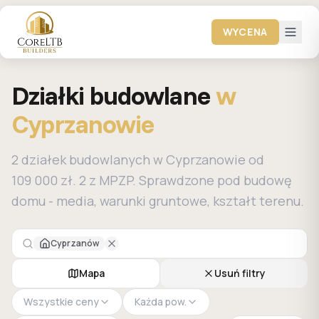
WYCENA
Działki budowlane
w
Cyprzanowie
2 działek budowlanych w Cyprzanowie od
109 000 zł. 2 z MPZP. Sprawdzone pod budowę
domu - media, warunki gruntowe, kształt terenu.
Cyprzanów
Mapa
Usuń filtry
Wszystkie ceny
Każda pow.