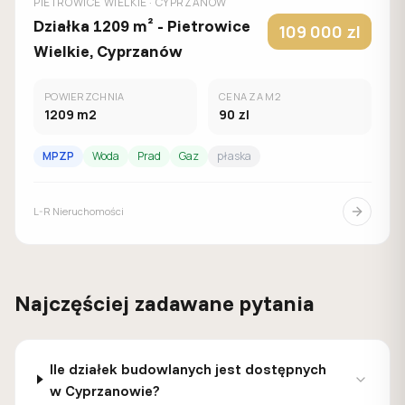
PIETROWICE WIELKIE
· CYPRZANÓW
Działka 1209 m² - Pietrowice
109 000
zl
Wielkie, Cyprzanów
POWIERZCHNIA
CENA ZA M2
1209
m2
90
zl
MPZP
Woda
Prad
Gaz
płaska
L-R Nieruchomości
Najczęściej zadawane pytania
Ile działek budowlanych jest dostępnych
w Cyprzanowie?