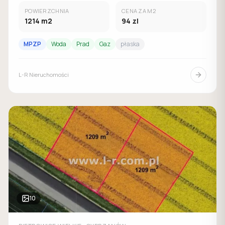
POWIERZCHNIA
CENA ZA M2
1214
m2
94
zl
MPZP
Woda
Prad
Gaz
płaska
L-R Nieruchomości
10