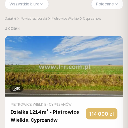
Wszystkie biura
Polecane
Działki
Powiat raciborski
Pietrowice Wielkie
Cyprzanów
2
działki
10
PIETROWICE WIELKIE
· CYPRZANÓW
Działka 1214 m² - Pietrowice
114 000
zl
Wielkie, Cyprzanów