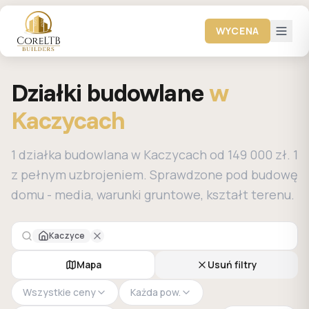
WYCENA
Działki budowlane
w
Kaczycach
1 działka budowlana w Kaczycach od 149 000 zł. 1
z pełnym uzbrojeniem. Sprawdzone pod budowę
domu - media, warunki gruntowe, kształt terenu.
Kaczyce
Mapa
Usuń filtry
Wszystkie ceny
Każda pow.