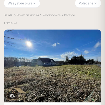
Wszystkie biura
Polecane
Działki
Powiat cieszyński
Zebrzydowice
Kaczyce
1
działka
7