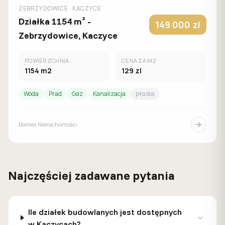
ZEBRZYDOWICE
· KACZYCE
Działka 1154 m² -
149 000
zl
Zebrzydowice, Kaczyce
POWIERZCHNIA
CENA ZA M2
1154
m2
129
zl
Woda
Prad
Gaz
Kanalizacja
płaska
Domex Nieruchomości
Najczęściej zadawane pytania
Ile działek budowlanych jest dostępnych
w Kaczycach?