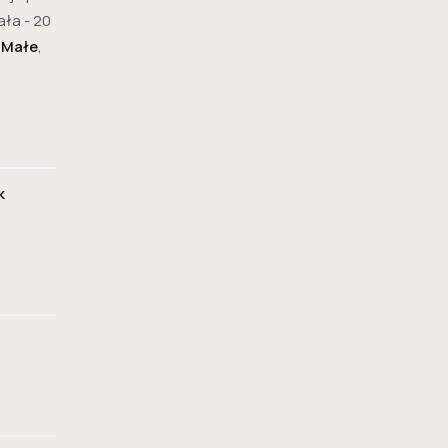
ała - 20
 Małe
,
k