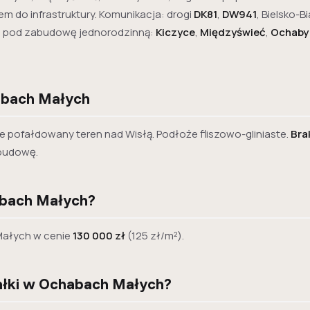
 do infrastruktury. Komunikacja: drogi
DK81
,
DW941
, Bielsko-Bi
cje pod zabudowę jednorodzinną:
Kiczyce
,
Międzyświeć
,
Ochaby
abach Małych
 pofałdowany teren nad Wisłą. Podłoże fliszowo-gliniaste.
Bra
 budowę.
abach Małych?
ałych w cenie
130 000 zł
(125 zł/m²).
iałki w Ochabach Małych?