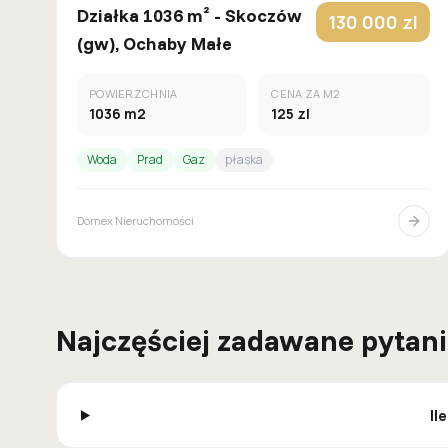
Działka 1036 m² - Skoczów
130 000
zl
(gw), Ochaby Małe
POWIERZCHNIA
CENA ZA M2
1036
m2
125
zl
Woda
Prad
Gaz
płaska
Domex Nieruchomości
Najczęściej zadawane pytan
Il