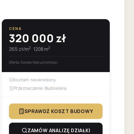
CENA
320 000
zł
2
2
265
zł/m
·
1208
m
Oferta:
Domex Nieruchomości
Kształt: nieokreślony
Przeznaczenie: Budowlana
SPRAWDŹ KOSZT BUDOWY
ZAMÓW ANALIZĘ DZIAŁKI