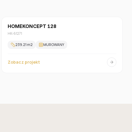
Jednorodzinny
HOMEKONCEPT 128
HK-61271
239.21
m2
MUROWANY
Zobacz projekt