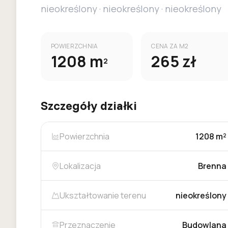
nieokreślony
·
nieokreślony
·
nieokreślony
POWIERZCHNIA
CENA ZA M2
1208
m
265
zł
2
Szczegóły działki
Powierzchnia
1208 m²
Lokalizacja
Brenna
Ukształtowanie terenu
nieokreślony
Przeznaczenie
Budowlana