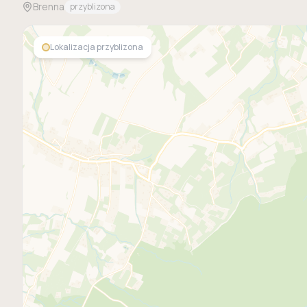
Brenna
przyblizona
Lokalizacja przyblizona