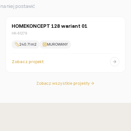
na niej postawić
Jednorodzinny
HOMEKONCEPT 128 wariant 01
HK-61279
240.71
m2
MUROWANY
Zobacz projekt
Zobacz wszystkie projekty