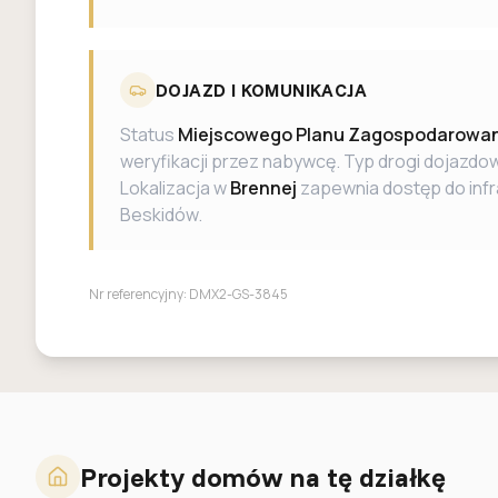
DOJAZD I KOMUNIKACJA
Status
Miejscowego Planu Zagospodarowan
weryfikacji przez nabywcę. Typ drogi dojazd
Lokalizacja w
Brennej
zapewnia dostęp do infra
Beskidów.
Nr referencyjny:
DMX2-GS-3845
Projekty domów na tę działkę