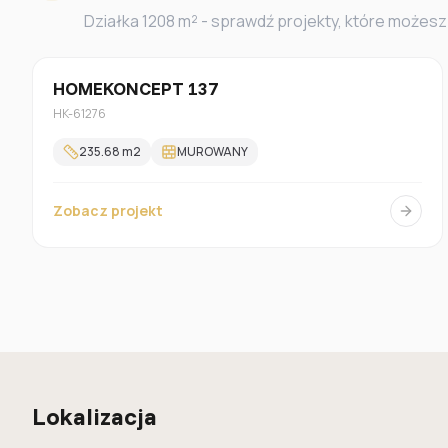
Działka
1208
m² - sprawdź projekty, które możesz 
Jednorodzinny
HOMEKONCEPT 137
HK-61276
235.68
m2
MUROWANY
Zobacz projekt
Lokalizacja