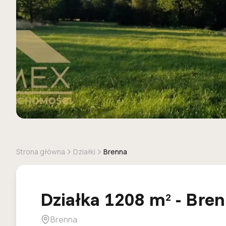
Strona główna
Działki
Brenna
Działka
1208
m
-
Bren
2
Brenna