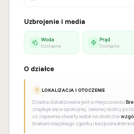
Uzbrojenie i media
Woda
Prąd
Dostępna
Dostępna
O działce
LOKALIZACJA I OTOCZENIE
Działka zlokalizowana jest w miejscowości
Br
znajduje się w spokojnej, zielonej okolicy 
co zapewnia otwarty widok na okoliczne
wzgór
brakiem miejskiego zgiełku i bezpośrednim ko