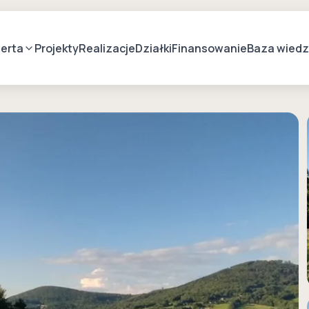
erta
Projekty
Realizacje
Działki
Finansowanie
Baza wied