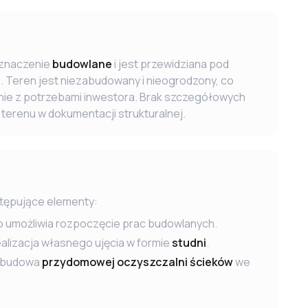
znaczenie
budowlane
i jest przewidziana pod
Teren jest niezabudowany i nieogrodzony, co
ie z potrzebami inwestora. Brak szczegółowych
terenu w dokumentacji strukturalnej.
stępujące elementy:
co umożliwia rozpoczęcie prac budowlanych.
alizacja własnego ujęcia w formie
studni
.
a budowa
przydomowej oczyszczalni ścieków
we