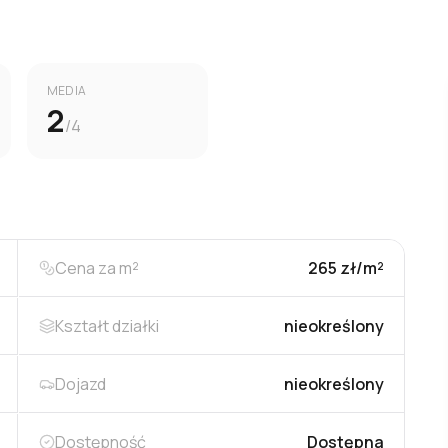
MEDIA
2
/4
Cena za m²
265 zł/m²
Kształt działki
nieokreślony
Dojazd
nieokreślony
Dostępność
Dostępna