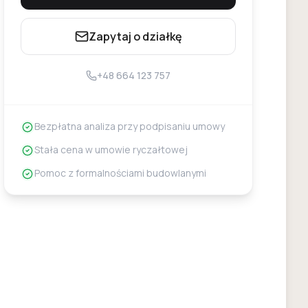
Zapytaj o działkę
+48 664 123 757
Bezpłatna analiza przy podpisaniu umowy
Stała cena w umowie ryczałtowej
Pomoc z formalnościami budowlanymi