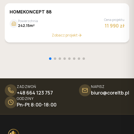
HOMEKONCEPT 88
Cena projektu
Powierzchnia
11 990 zł
242.15m²
Zobacz projekt
ZADZWOŃ
NAPISZ
+48 664 123 757
biuro@coreltb.pl
GODZINY
Pn-Pt 8:00-18:00