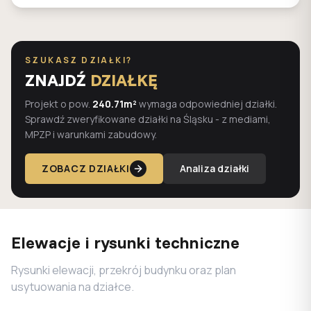
SZUKASZ DZIAŁKI?
ZNAJDŹ
DZIAŁKĘ
Projekt o pow.
240.71m²
wymaga odpowiedniej działki.
Sprawdź zweryfikowane działki na Śląsku - z mediami,
MPZP i warunkami zabudowy.
ZOBACZ DZIAŁKI
Analiza działki
Elewacje i rysunki techniczne
Rysunki elewacji, przekrój budynku oraz plan
usytuowania na działce.