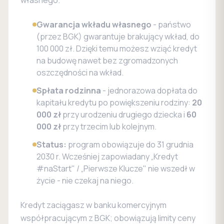
Gwarancja wkładu własnego
- państwo
(przez BGK) gwarantuje brakujący wkład, do
100 000 zł. Dzięki temu możesz wziąć kredyt
na budowę nawet bez zgromadzonych
oszczędności na wkład.
Spłata rodzinna
- jednorazowa dopłata do
kapitału kredytu po powiększeniu rodziny:
20
000 zł
przy urodzeniu drugiego dziecka i
60
000 zł
przy trzecim lub kolejnym.
Status:
program obowiązuje do 31 grudnia
2030 r. Wcześniej zapowiadany „Kredyt
#naStart" / „Pierwsze Klucze" nie wszedł w
życie - nie czekaj na niego.
Kredyt zaciągasz w banku komercyjnym
współpracującym z BGK; obowiązują limity ceny