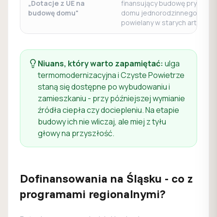
„Dotacje z UE na
finansujący budowę prywatn
budowę domu"
domu jednorodzinnego. To mi
powielany w starych artykułac
Niuans, który warto zapamiętać:
ulga
termomodernizacyjna i Czyste Powietrze
staną się dostępne
po
wybudowaniu i
zamieszkaniu - przy późniejszej wymianie
źródła ciepła czy dociepleniu. Na etapie
budowy ich nie wliczaj, ale miej z tyłu
głowy na przyszłość.
Dofinansowania na Śląsku - co z
programami regionalnymi?