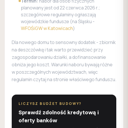
Termin:
nabór dla osób fizycznych
planowany jest od 22 czerwca 2026 r.;
szczegółowe regulaminy ogłaszają
wojewódzkie fundusze (na Śląsku -
WFOŚiGW w Katowicach
)
Dla nowego domu to sensowny dodatek - zbiornik
na deszczówkę i tak warto przewidzieć przy
zagospodarowaniu działki, a dofinansowanie
obniża jego koszt. Warunki naboru bywają różne
w poszczególnych województwach, więc
regulamin czytaj na stronie właściwego funduszu.
LICZYSZ BUDŻET BUDOWY?
Sprawdź zdolność kredytową i
oferty banków