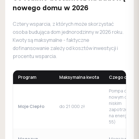
nowego domu w 2026
Cztery wsparcia, z których może skorzystać
osoba budująca dom jednorodzinny w 2026 roku.
Kwoty są maksymalne - faktyczne
dofinansowanie zależy od kosztów inwestycji i
procentu wsparcia.
Program
Maksymalna kwota
Czego dotyc
Pompa ciepła
nowym domu 
niskim
Moje Ciepło
do 21 000 zł
zapotrzebowa
na energię (EP
55)
Magazyn
Magazyn energ