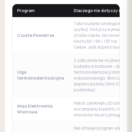
Program
Dlaczego nie dotyczy nowe
Tylko budynki istniejące (od
użytku). Dotyczy wymiany st
Czyste Powietrze
źródła ciepła, nie nowej budo
Kwoty 66 / 99 / 135 tys. zł - ale
Ciebie, jeśli dopiero budujesz
Z odliczenia nie można korzys
budynku w budowie - dotyczy
Ulga
termomodernizacji domu już
termomodernizacyjna
wybudowanego. Skorzystasz z
dopiero później (limit 53 000 
podatnika).
Nabór zamknięty 20 lutego 20
Moja Elektrownia
wyczerpaniu budżetu. Nowyc
Wiatrowa
wniosków nie przyjmują.
Nie istnieje program unijny