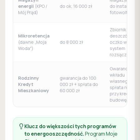
energii
(KPO /
do ok. 16 000 zł
do instalacji
Mój Prąd)
fotowoltaiczn
Zbiornik na
Mikroretencja
deszczówkę,
(dawne „Moja
do 8 000 zł
oczko wodne,
Woda")
system
rozsączania
Gwarancja
wkładu
Rodzinny
gwarancja do 100
własnego i
Kredyt
000 zł + spłata do
spłata rodzin
Mieszkaniowy
60 000 zł
przy kredycie 
budowę
Klucz do większości tych programów
to energooszczędność.
Program Moje