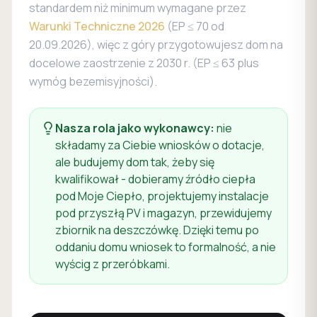
standardem niż minimum wymagane przez
Warunki Techniczne 2026
(EP ≤ 70 od
20.09.2026), więc z góry przygotowujesz dom na
docelowe zaostrzenie z 2030 r. (EP ≤ 63 plus
wymóg bezemisyjności).
Nasza rola jako wykonawcy:
nie
składamy za Ciebie wniosków o dotacje,
ale budujemy dom tak, żeby się
kwalifikował - dobieramy źródło ciepła
pod Moje Ciepło, projektujemy instalacje
pod przyszłą PV i magazyn, przewidujemy
zbiornik na deszczówkę. Dzięki temu po
oddaniu domu wniosek to formalność, a nie
wyścig z przeróbkami.