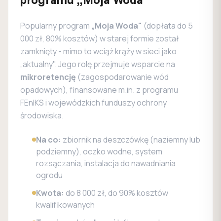
Popularny program
„Moja Woda"
(dopłata do 5
000 zł, 80% kosztów) w starej formie został
zamknięty - mimo to wciąż krąży w sieci jako
„aktualny". Jego rolę przejmuje wsparcie na
mikroretencję
(zagospodarowanie wód
opadowych), finansowane m.in. z programu
FEnIKS i wojewódzkich funduszy ochrony
środowiska.
Na co:
zbiornik na deszczówkę (naziemny lub
podziemny), oczko wodne, system
rozsączania, instalacja do nawadniania
ogrodu
Kwota:
do 8 000 zł, do 90% kosztów
kwalifikowanych