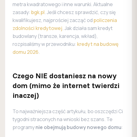
metra kwadratowego i inne warunki. Aktualne
zasady:
bgk.pl
. Jeśli chcesz sprawdzić, czy się
kwalifikujesz, najprościej zacząć od
policzenia
zdolności kredytowej
. Jak działa sam kredyt
budowlany (transze, karencja, wkład),
rozpisaliśmy w przewodniku:
kredyt na budowę
domu 2026
.
Czego NIE dostaniesz na nowy
dom (mimo że internet twierdzi
inaczej)
To najważniejsza część artykułu, bo oszczędzi Ci
tygodni straconych na wnioski bez szans. Te
programy
nie obejmują budowy nowego domu
: