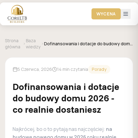
WYCENA
Strona
Baza
Dofinansowania i dotacje do budowy domu
główna
wiedzy
2026 - co realnie dostaniesz
5 Czerwca, 2026
14 min czytania
Porady
Dofinansowania i dotacje
do budowy domu 2026 -
co realnie dostaniesz
Najkrócej, bo o to pytają nas najczęściej:
na
budowę nowego domu w 2026 roku realnie