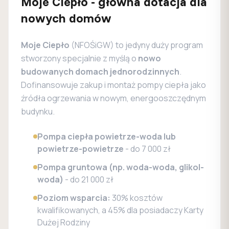
Moje Ciepło - główna dotacja dla
nowych domów
Moje Ciepło
(NFOŚiGW) to jedyny duży program
stworzony specjalnie z myślą o
nowo
budowanych domach jednorodzinnych
.
Dofinansowuje zakup i montaż pompy ciepła jako
źródła ogrzewania w nowym, energooszczędnym
budynku.
Pompa ciepła powietrze-woda lub
powietrze-powietrze
- do 7 000 zł
Pompa gruntowa (np. woda-woda, glikol-
woda)
- do 21 000 zł
Poziom wsparcia:
30% kosztów
kwalifikowanych, a 45% dla posiadaczy Karty
Dużej Rodziny