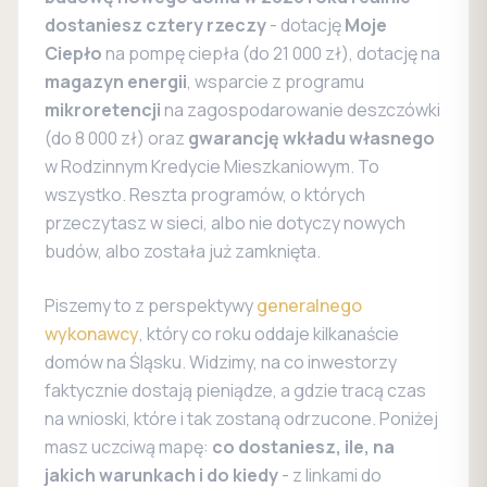
dostaniesz cztery rzeczy
- dotację
Moje
Ciepło
na pompę ciepła (do 21 000 zł), dotację na
magazyn energii
, wsparcie z programu
mikroretencji
na zagospodarowanie deszczówki
(do 8 000 zł) oraz
gwarancję wkładu własnego
w Rodzinnym Kredycie Mieszkaniowym. To
wszystko. Reszta programów, o których
przeczytasz w sieci, albo nie dotyczy nowych
budów, albo została już zamknięta.
Piszemy to z perspektywy
generalnego
wykonawcy
, który co roku oddaje kilkanaście
domów na Śląsku. Widzimy, na co inwestorzy
faktycznie dostają pieniądze, a gdzie tracą czas
na wnioski, które i tak zostaną odrzucone. Poniżej
masz uczciwą mapę:
co dostaniesz, ile, na
jakich warunkach i do kiedy
- z linkami do