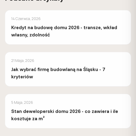
PORADY
14 Czerwca, 2026
Kredyt na budowę domu 2026 - transze, wkład
własny, zdolność
PORADY
21 Maja, 2026
Jak wybrać firmę budowlaną na Śląsku - 7
kryteriów
PORADY
5 Maja, 2026
Stan deweloperski domu 2026 - co zawiera i ile
kosztuje za m²