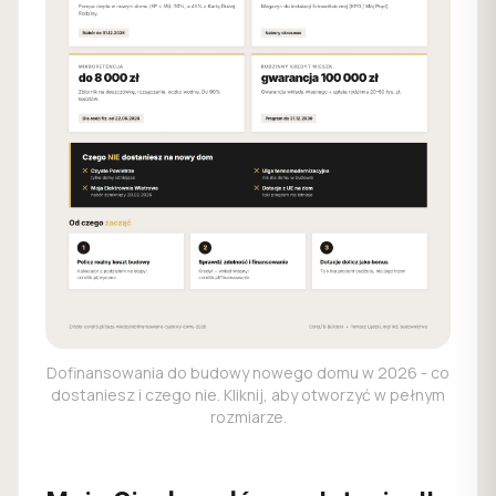
Dofinansowania do budowy nowego domu w 2026 - co
dostaniesz i czego nie. Kliknij, aby otworzyć w pełnym
rozmiarze.