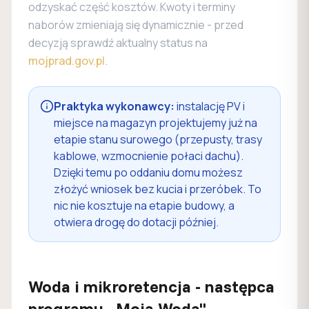
odzyskać część kosztów. Kwoty i terminy
naborów zmieniają się dynamicznie - przed
decyzją sprawdź aktualny status na
mojprad.gov.pl
.
Praktyka wykonawcy:
instalację PV i
miejsce na magazyn projektujemy już na
etapie stanu surowego (przepusty, trasy
kablowe, wzmocnienie połaci dachu).
Dzięki temu po oddaniu domu możesz
złożyć wniosek bez kucia i przeróbek. To
nic nie kosztuje na etapie budowy, a
otwiera drogę do dotacji później.
Woda i mikroretencja - następca
programu „Moja Woda"