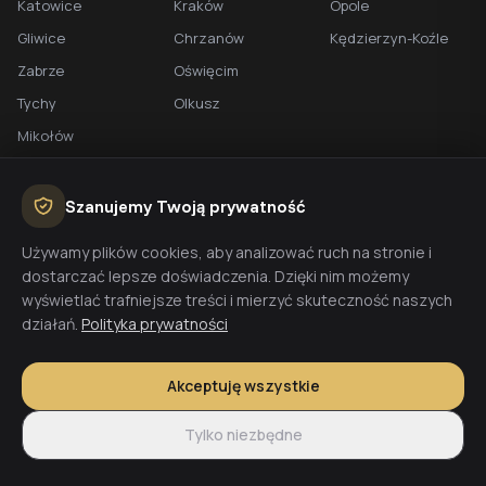
Katowice
Kraków
Opole
Gliwice
Chrzanów
Kędzierzyn-Koźle
Zabrze
Oświęcim
Tychy
Olkusz
Mikołów
Jaworzno
Rybnik
Szanujemy Twoją prywatność
Wodzisław Śl.
Używamy plików cookies, aby analizować ruch na stronie i
Żory
dostarczać lepsze doświadczenia. Dzięki nim możemy
Jastrzębie-Zdrój
wyświetlać trafniejsze treści i mierzyć skuteczność naszych
działań.
Polityka prywatności
Racibórz
Akceptuję wszystkie
BEZPŁATNA WYCENA
Tylko niezbędne
Planujesz budowę domu? Skontaktuj się z nami - przygotujemy
wycenę w 48h.