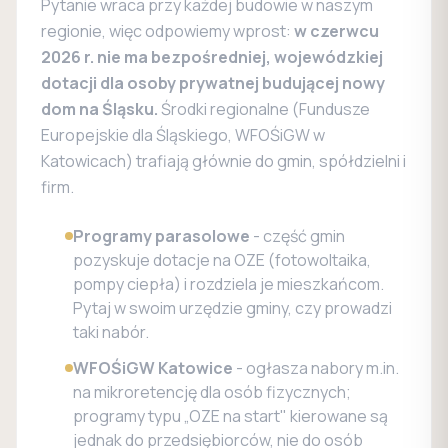
Pytanie wraca przy każdej budowie w naszym
regionie, więc odpowiemy wprost:
w czerwcu
2026 r. nie ma bezpośredniej, wojewódzkiej
dotacji dla osoby prywatnej budującej nowy
dom na Śląsku.
Środki regionalne (Fundusze
Europejskie dla Śląskiego, WFOŚiGW w
Katowicach) trafiają głównie do gmin, spółdzielni i
firm.
Programy parasolowe
- część gmin
pozyskuje dotacje na OZE (fotowoltaika,
pompy ciepła) i rozdziela je mieszkańcom.
Pytaj w swoim urzędzie gminy, czy prowadzi
taki nabór.
WFOŚiGW Katowice
- ogłasza nabory m.in.
na mikroretencję dla osób fizycznych;
programy typu „OZE na start" kierowane są
jednak do przedsiębiorców, nie do osób