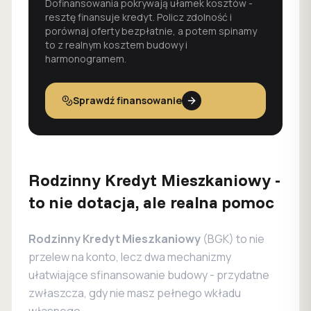
Dofinansowania pokrywają ułamek kosztów -
resztę finansuje kredyt. Policz zdolność i
porównaj oferty bezpłatnie, a potem spinamy
to z realnym kosztem budowy i
harmonogramem.
Sprawdź finansowanie
Rodzinny Kredyt Mieszkaniowy -
to nie dotacja, ale realna pomoc
Rodzinny Kredyt Mieszkaniowy
(BGK) to nie
przelew na konto, lecz dwa mechanizmy
ułatwiające sfinansowanie budowy - przydatne
zwłaszcza, gdy nie masz pełnego wkładu
własnego.