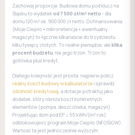
Zachowaj proporcje. Budowa domu pod klucz na
Śląsku to wydatek
od 7 500 zł/m² netto
- dla
domu 120 m² ok. 900 000 zł netto. Dofinansowania
(Moje Ciepło + mikroretencja + ewentualny
magazyn) to łącznie kilkanaście do trzydziestu
kilku tysięcy złotych. To realne pieniądze, ale
kilka
procent budżetu
, nie jego trzon. Trzon to
gotówka plus kredyt.
Dlatego kolejność jest prosta: najpierw policz
realny koszt budowy w kalkulatorze
i sprawdź
zdolność kredytową
, a dotacje potraktuj jako
dodatek, który obniża koszt konkretnych
elementów (pompa, deszczówka, magazyn).
Projektując dom pod EP ≤ 55 kWh/(m²·rok)
odblokowujesz program Moje Ciepło (NFOŚiGW).
Wartość ta jest jednocześnie wyższym