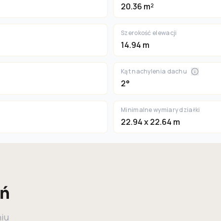
20.36 m²
Szerokość elewacji
14.94 m
Kąt nachylenia dachu
2°
Minimalne wymiary działki
22.94 x 22.64 m
eń
niu