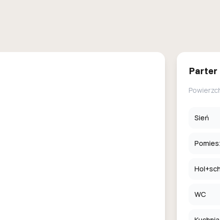
Parter
Powierzc
Sień
Pomies
Hol+sc
WC
Kuchnia