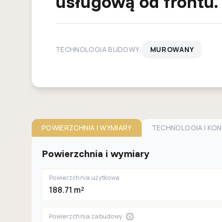
usługową od frontu.
TECHNOLOGIA BUDOWY:
MUROWANY
POWIERZCHNIA I WYMIARY
TECHNOLOGIA I KO
Powierzchnia i wymiary
Powierzchnia użytkowa
188.71 m²
Powierzchnia zabudowy