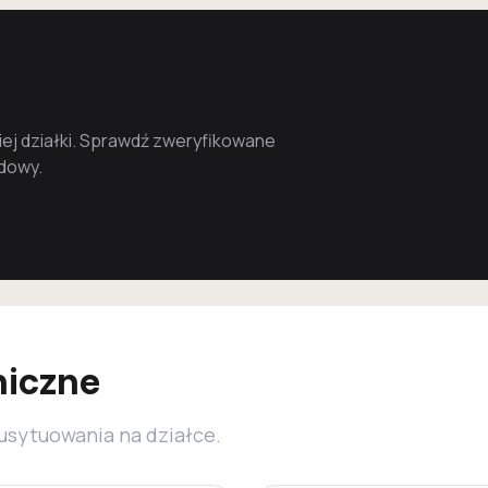
j działki. Sprawdź zweryfikowane
udowy.
niczne
 usytuowania na działce.