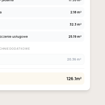
ia
2.18 m²
32.3 m²
zczenie usługowe
25.19 m²
CHNIE DODATKOWE
20.36 m²
126.1m²