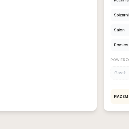
Spiżarn
Salon
Pomies
POWIERZ
Garaż
RAZEM