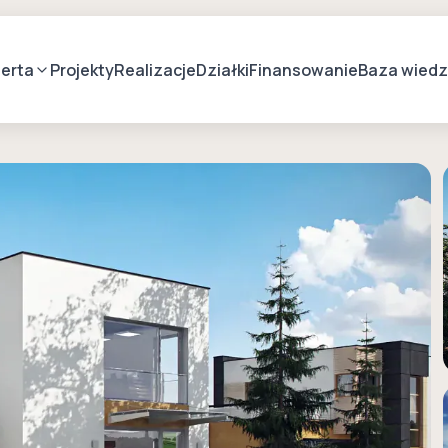
erta
Projekty
Realizacje
Działki
Finansowanie
Baza wied