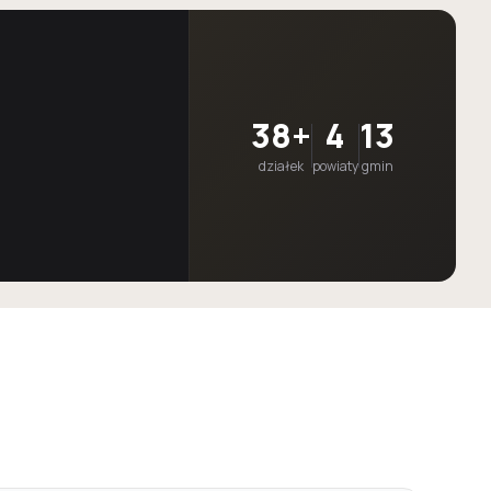
38+
4
13
działek
powiaty
gmin