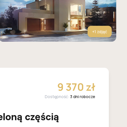
+
1
zdjęć
9 370 zł
Dostępność:
3 dni robocze
loną częścią