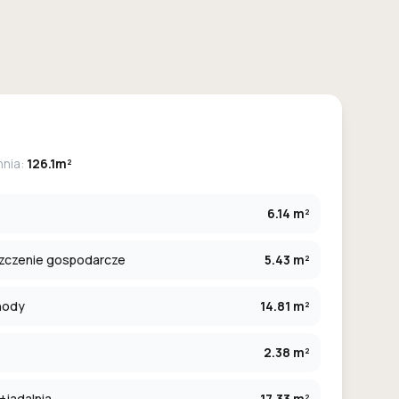
hnia:
126.1m²
6.14 m²
zczenie gospodarcze
5.43 m²
hody
14.81 m²
2.38 m²
+jadalnia
17.33 m²