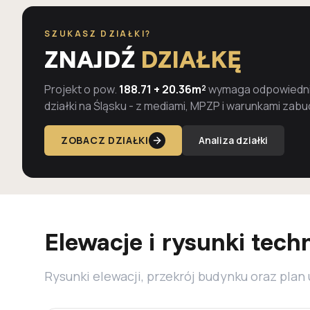
SZUKASZ DZIAŁKI?
ZNAJDŹ
DZIAŁKĘ
Projekt o pow.
188.71 + 20.36m²
wymaga odpowiednie
działki na Śląsku - z mediami, MPZP i warunkami zab
ZOBACZ DZIAŁKI
Analiza działki
Elewacje i rysunki tech
Rysunki elewacji, przekrój budynku oraz plan