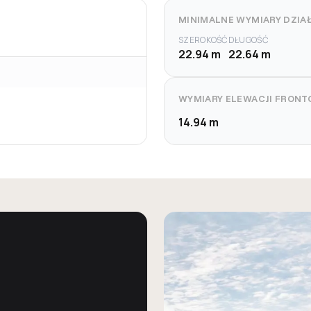
MINIMALNE WYMIARY DZIAŁ
SZEROKOŚĆ
DŁUGOŚĆ
22.94 m
22.64 m
WYMIARY ELEWACJI FRONT
14.94 m