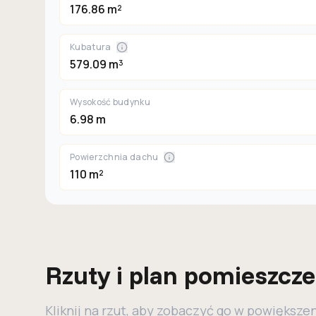
176.86 m²
Kubatura
579.09 m³
Wysokość budynku
6.98 m
Powierzchnia dachu
110 m²
Rzuty i plan pomieszcz
Kliknij na rzut, aby zobaczyć go w powiększe