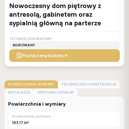
Nowoczesny dom piętrowy z
antresolą, gabinetem oraz
sypialnią główną na parterze
TECHNOLOGIA BUDOWY:
MUROWANY
Poznaj cenę budowy
POWIERZCHNIA I WYMIARY
TECHNOLOGIA I KONSTRUKCJA
INSTALACJE
OPIS FUNKCJONALNY
Powierzchnia i wymiary
Powierzchnia użytkowa
163.17 m²