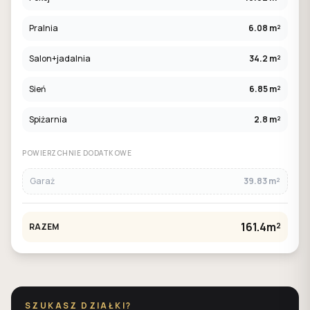
Pralnia
6.08 m²
Salon+jadalnia
34.2 m²
Sień
6.85 m²
Spiżarnia
2.8 m²
POWIERZCHNIE DODATKOWE
Garaż
39.83 m²
161.4m²
RAZEM
SZUKASZ DZIAŁKI?