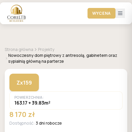
WYCENA
+
16
zdjęć
Z500
Strona główna
Projekty
Nowoczesny dom piętrowy z antresolą, gabinetem oraz
sypialnią główną na parterze
Zx159
POWIERZCHNIA:
163.17 + 39.83m²
8 170 zł
Dostępność:
3 dni robocze