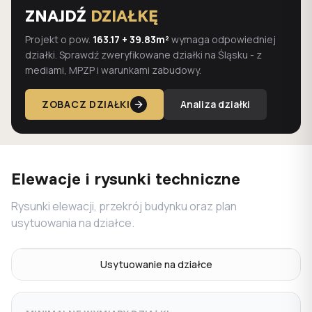
ZNAJDŹ
DZIAŁKĘ
Projekt o pow.
163.17 + 39.83m²
wymaga odpowiedniej
działki. Sprawdź zweryfikowane działki na Śląsku - z
mediami, MPZP i warunkami zabudowy.
ZOBACZ DZIAŁKI
Analiza działki
Elewacje i rysunki techniczne
Rysunki elewacji, przekrój budynku oraz plan
usytuowania na działce.
Usytuowanie na działce