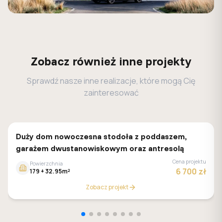
Zobacz również inne projekty
Sprawdź nasze inne realizacje, które mogą Cię
zainteresować
Z500
Duży dom nowoczesna stodoła z poddaszem,
garażem dwustanowiskowym oraz antresolą
Cena projektu
Powierzchnia
6 700 zł
179 + 32.95m²
Zobacz projekt