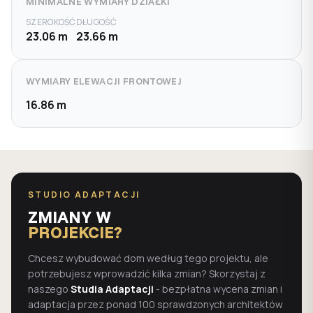
MINIMALNE WYMIARY DZIAŁKI
SZEROKOŚĆ
DŁUGOŚĆ
23.06 m
23.66 m
WYMIARY ELEWACJI FRONTOWEJ
16.86 m
STUDIO ADAPTACJI
ZMIANY W
PROJEKCIE?
Chcesz wybudować dom według tego projektu, ale
potrzebujesz wprowadzić kilka zmian? Skorzystaj z
naszego
Studia Adaptacji
- bezpłatna wycena zmian i
adaptacja przez ponad 100 sprawdzonych architektów