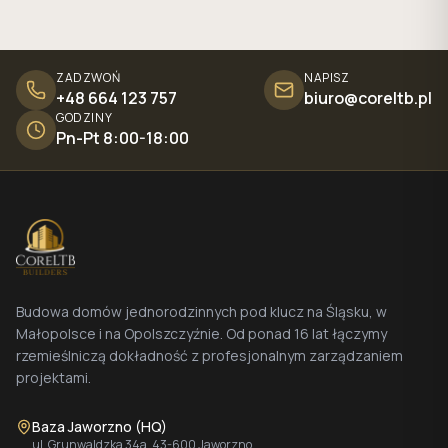
ZADZWOŃ
NAPISZ
+48 664 123 757
biuro@coreltb.pl
GODZINY
Pn-Pt 8:00-18:00
Budowa domów jednorodzinnych pod klucz na Śląsku, w
Małopolsce i na Opolszczyźnie. Od ponad 16 lat łączymy
rzemieślniczą dokładność z profesjonalnym zarządzaniem
projektami.
Baza Jaworzno (HQ)
ul. Grunwaldzka 34a, 43-600 Jaworzno