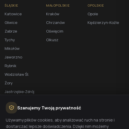
ŚLĄSKIE
MAŁOPOLSKIE
OPOLSKIE
Katowice
Kraków
Opole
Gliwice
Chrzanów
Kędzierzyn-Koźle
Zabrze
Oświęcim
Tychy
Olkusz
Mikołów
Jaworzno
Rybnik
Wodzisław Śl.
Żory
Jastrzębie-Zdrój
Racibórz
Szanujemy Twoją prywatność
BEZPŁATNA WYCENA
Używamy plików cookies, aby analizować ruch na stronie i
dostarczać lepsze doświadczenia. Dzięki nim możemy
Planujesz budowę domu? Skontaktuj się z nami - przygotujemy