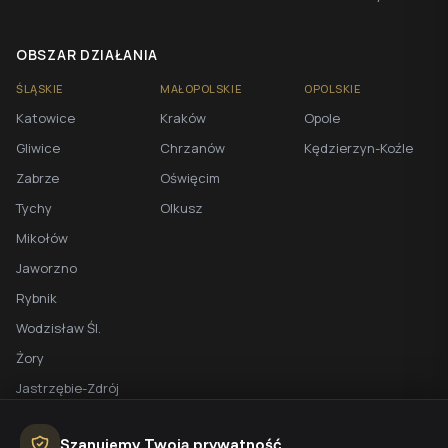
OBSZAR DZIAŁANIA
ŚLĄSKIE
MAŁOPOLSKIE
OPOLSKIE
Katowice
Kraków
Opole
Gliwice
Chrzanów
Kędzierzyn-Koźle
Zabrze
Oświęcim
Tychy
Olkusz
Mikołów
Jaworzno
Rybnik
Wodzisław Śl.
Żory
Jastrzębie-Zdrój
Racibórz
Szanujemy Twoją prywatność