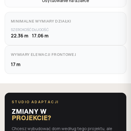
Usytuowanie na działce
MINIMALNE WYMIARY DZIAŁKI
SZEROKOŚĆ
DŁUGOŚĆ
22.36 m
17.06 m
WYMIARY ELEWACJI FRONTOWEJ
17 m
STUDIO ADAPTACJI
ZMIANY W
PROJEKCIE?
Chcesz wybudować dom według tego projektu, ale