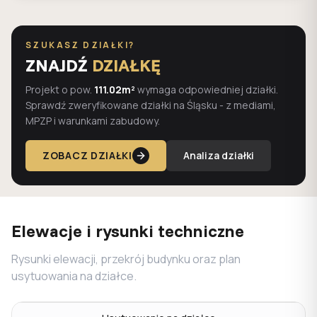
SZUKASZ DZIAŁKI?
ZNAJDŹ
DZIAŁKĘ
Projekt o pow.
111.02m²
wymaga odpowiedniej działki.
Sprawdź zweryfikowane działki na Śląsku - z mediami,
MPZP i warunkami zabudowy.
ZOBACZ DZIAŁKI
Analiza działki
Elewacje i rysunki techniczne
Rysunki elewacji, przekrój budynku oraz plan
usytuowania na działce.