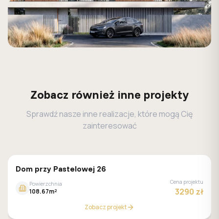
Zobacz również inne projekty
Sprawdź nasze inne realizacje, które mogą Cię
zainteresować
GALERIA DOMÓW
Dom przy Pastelowej 26
Cena projektu
Powierzchnia
3290 zł
108.67m²
Zobacz projekt