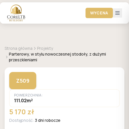
WYCENA
+
5
zdjęć
Z500
Strona główna
Projekty
Parterowy, w stylu nowoczesnej stodoły, z dużymi
przeszkleniami
Z509
POWIERZCHNIA:
111.02m²
5 170 zł
Dostępność:
3 dni robocze