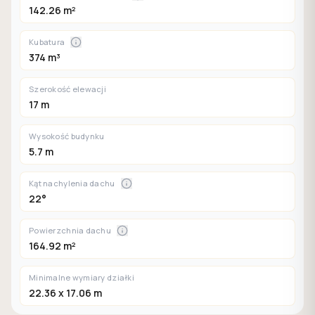
142.26 m²
Kubatura
374 m³
Szerokość elewacji
17 m
Wysokość budynku
5.7 m
Kąt nachylenia dachu
22°
Powierzchnia dachu
164.92 m²
Minimalne wymiary działki
22.36 x 17.06 m