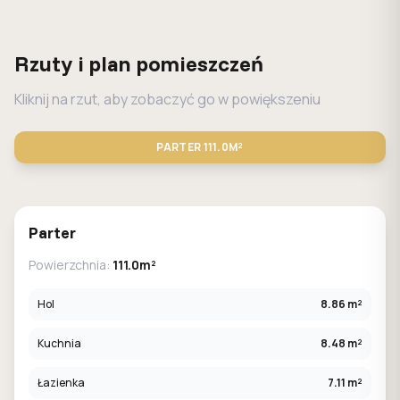
Rzuty i plan pomieszczeń
Kliknij na rzut, aby zobaczyć go w powiększeniu
PARTER
111.0M²
Parter
Powierzchnia:
111.0m²
Hol
8.86 m²
Kuchnia
8.48 m²
Łazienka
7.11 m²